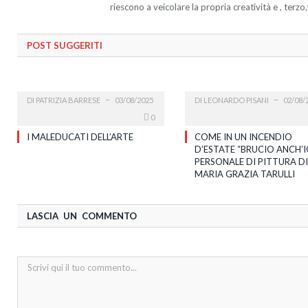
riescono a veicolare la propria creatività e , terzo
POST SUGGERITI
DI
PATRIZIA BARRESE
03/08/2025
DI
LEONARDO PISANI
02/08/
0
I MALEDUCATI DELL’ARTE
COME IN UN INCENDIO
D’ESTATE “BRUCIO ANCH’I
PERSONALE DI PITTURA DI
MARIA GRAZIA TARULLI
LASCIA UN COMMENTO