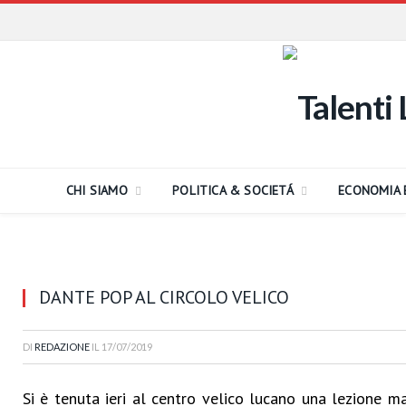
CHI SIAMO
POLITICA & SOCIETÁ
ECONOMIA 
DANTE POP AL CIRCOLO VELICO
DI
REDAZIONE
IL
17/07/2019
Si è tenuta ieri al centro velico lucano una lezione m