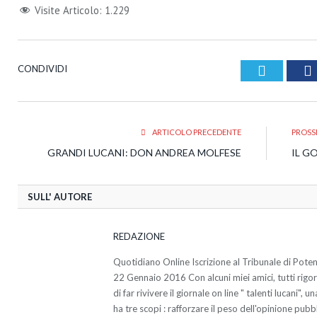
Visite Articolo:
1.229
Twitter
CONDIVIDI
ARTICOLO PRECEDENTE
PROSS
GRANDI LUCANI: DON ANDREA MOLFESE
IL G
SULL' AUTORE
REDAZIONE
Quotidiano Online Iscrizione al Tribunale di Pote
22 Gennaio 2016 Con alcuni miei amici, tutti rigo
di far rivivere il giornale on line " talenti lucani",
ha tre scopi : rafforzare il peso dell'opinione pubb