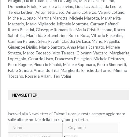
Piragine, Lucio Tufano, Dino De Angelis, Marco Di Geronimo,
Domenico Friolo, Francesca Iacovino, Lidia Lavecchia, Ida Leone,
Teresa Lettieri, Antonietta Lisco, Antonio Lotierzo, Valerio Lottino,
Michele Luongo, Martina Marotta, Michele Marotta, Margherita
Marzario, Mario Migliaccio, Michele Montone, Carmen Pafundi,
Rocco Pesarini, Giuseppe Romaniello, Maria Cristi Sansone, Rocco
Sabatella, Maria Ida Settembrino, Rocco Rosa, Vittorio Basentini,
Carmen Pafundi, Silvia Favulli, Claudia De Luca, Mario, Faggella,
Giuseppe Digilio, Mario Santoro, Anna Maria Scarnato, Michele
Strazza, Marco Tedesco, Vito Telesca, Giovanni Vaccaro, Margherita
Lopergolo, Gerardo Lisco, Francesco Pellegrino, Michele Petruzzo,
Piero Ragone, Pinuccio Rinaldi, Michele Saponaro, Pietro Simonetti,
Fabio Strinati, Armando Tita, Margherita Enrichetta Torrio, Mimmo
Toscano, Rossella Villani, Teri Volini
NEWSLETTER
Iscriviti alla Newsletter di Talenti Lucani e resta sempre aggiornato
sulle ultime notizie della tua regione preferita.