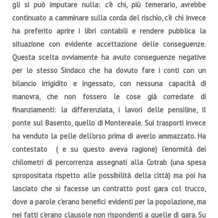
gli si può imputare nulla: c’è chi, più temerario, avrebbe
continuato a camminare sulla corda del rischio, c’è chi invece
ha preferito aprire i libri contabili e rendere pubblica la
situazione con evidente accettazione delle conseguenze.
Questa scelta ovviamente ha avuto conseguenze negative
per lo stesso Sindaco che ha dovuto fare i conti con un
bilancio irrigidito e ingessato, con nessuna capacità di
manovra, che non fossero le cose già corredate di
finanziamenti: la differenziata, i lavori delle pensiline, il
ponte sul Basento, quello di Montereale. Sui trasporti invece
ha venduto la pelle dell’orso prima di averlo ammazzato. Ha
contestato ( e su questo aveva ragione) l’enormità dei
chilometri di percorrenza assegnati alla Cotrab (una spesa
spropositata rispetto alle possibilità della città) ma poi ha
lasciato che si facesse un contratto post gara col trucco,
dove a parole c’erano benefici evidenti per la popolazione, ma
nei fatti c’erano clausole non rispondenti a quelle di gara. Su