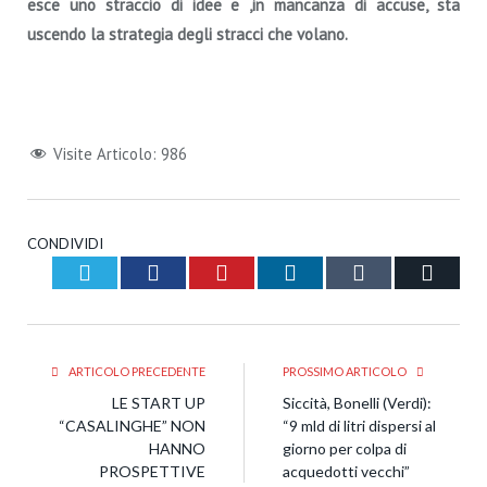
esce uno straccio di idee e ,in mancanza di accuse, sta
uscendo la strategia degli stracci che volano.
Visite Articolo:
986
CONDIVIDI
Twitter
Facebook
Pinterest
LinkedIn
Tumblr
Email
ARTICOLO PRECEDENTE
PROSSIMO ARTICOLO
LE START UP
Siccità, Bonelli (Verdi):
“CASALINGHE” NON
“9 mld di litri dispersi al
HANNO
giorno per colpa di
PROSPETTIVE
acquedotti vecchi”