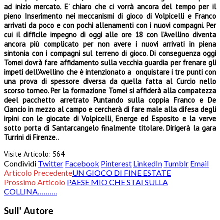
ad inizio mercato. E’ chiaro che ci vorrà ancora del tempo per il
pieno Inserimento nei meccanismi di gioco di Volpicelli e Franco
arrivati da poco e con pochi allenamenti con i nuovi compagni. Per
cui il difficile impegno di oggi alle ore 18 con l’Avellino diventa
ancora più complicato per non avere i nuovi arrivati in piena
sintonia con i compagni sul terreno di gioco. Di conseguenza oggi
Tomei dovrà fare affidamento sulla vecchia guardia per frenare gli
impeti dell’Avellino che è intenzionato a onquistare i tre punti con
una prova di spessore diversa da quella fatta al Curcio nello
scorso torneo. Per la formazione Tomei si affiderà alla compatezza
deel pacchetto arretrato Puntando sulla coppia Franco e De
Ciancio in mezzo al campo e cercherà di fare male alla difesa degli
irpini con le giocate di Volpicelli, Energe ed Esposito e la verve
sotto porta di Santarcangelo finalmente titolare. Dirigerà la gara
Turrini di Firenze..
Visite Articolo:
564
Condividi
Twitter
Facebook
Pinterest
LinkedIn
Tumblr
Email
Articolo Precedente
UN GIOCO DI FINE ESTATE
Prossimo Articolo
PAESE MIO CHE STAI SULLA
COLLINA……….
Sull' Autore