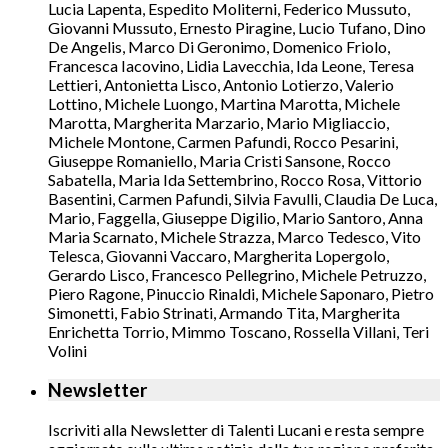
Lucia Lapenta, Espedito Moliterni, Federico Mussuto,
Giovanni Mussuto, Ernesto Piragine, Lucio Tufano, Dino
De Angelis, Marco Di Geronimo, Domenico Friolo,
Francesca Iacovino, Lidia Lavecchia, Ida Leone, Teresa
Lettieri, Antonietta Lisco, Antonio Lotierzo, Valerio
Lottino, Michele Luongo, Martina Marotta, Michele
Marotta, Margherita Marzario, Mario Migliaccio,
Michele Montone, Carmen Pafundi, Rocco Pesarini,
Giuseppe Romaniello, Maria Cristi Sansone, Rocco
Sabatella, Maria Ida Settembrino, Rocco Rosa, Vittorio
Basentini, Carmen Pafundi, Silvia Favulli, Claudia De Luca,
Mario, Faggella, Giuseppe Digilio, Mario Santoro, Anna
Maria Scarnato, Michele Strazza, Marco Tedesco, Vito
Telesca, Giovanni Vaccaro, Margherita Lopergolo,
Gerardo Lisco, Francesco Pellegrino, Michele Petruzzo,
Piero Ragone, Pinuccio Rinaldi, Michele Saponaro, Pietro
Simonetti, Fabio Strinati, Armando Tita, Margherita
Enrichetta Torrio, Mimmo Toscano, Rossella Villani, Teri
Volini
Newsletter
Iscriviti alla Newsletter di Talenti Lucani e resta sempre