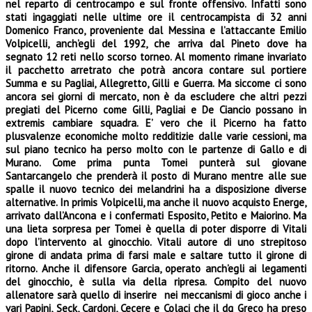
nel reparto di centrocampo e sul fronte offensivo. Infatti sono
stati ingaggiati nelle ultime ore il centrocampista di 32 anni
Domenico Franco, proveniente dal Messina e l’attaccante Emilio
Volpicelli, anch’egli del 1992, che arriva dal Pineto dove ha
segnato 12 reti nello scorso torneo. Al momento rimane invariato
il pacchetto arretrato che potrà ancora contare sul portiere
Summa e su Pagliai, Allegretto, Gilli e Guerra. Ma siccome ci sono
ancora sei giorni di mercato, non è da escludere che altri pezzi
pregiati del Picerno come Gilli, Pagliai e De Ciancio possano in
extremis cambiare squadra. E’ vero che il Picerno ha fatto
plusvalenze economiche molto redditizie dalle varie cessioni, ma
sul piano tecnico ha perso molto con le partenze di Gallo e di
Murano. Come prima punta Tomei punterà sul giovane
Santarcangelo che prenderà il posto di Murano mentre alle sue
spalle il nuovo tecnico dei melandrini ha a disposizione diverse
alternative. In primis Volpicelli, ma anche il nuovo acquisto Energe,
arrivato dall’Ancona e i confermati Esposito, Petito e Maiorino. Ma
una lieta sorpresa per Tomei è quella di poter disporre di Vitali
dopo l’intervento al ginocchio. Vitali autore di uno strepitoso
girone di andata prima di farsi male e saltare tutto il girone di
ritorno. Anche il difensore Garcia, operato anch’egli ai legamenti
del ginocchio, è sulla via della ripresa. Compito del nuovo
allenatore sarà quello di inserire nei meccanismi di gioco anche i
vari Papini, Seck, Cardoni, Cecere e Colaci che il dg Greco ha preso