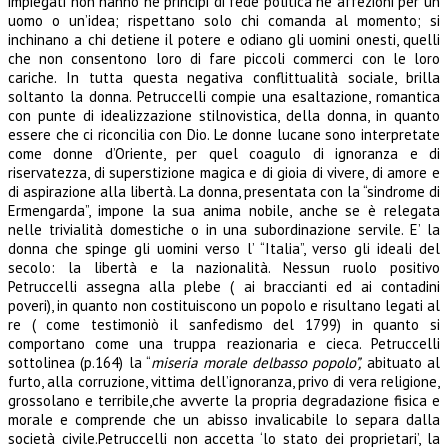
impiegati non hanno né principi di fede politica né affezioni per un
uomo o un’idea; rispettano solo chi comanda al momento; si
inchinano a chi detiene il potere e odiano gli uomini onesti, quelli
che non consentono loro di fare piccoli commerci con le loro
cariche. In tutta questa negativa conflittualità sociale, brilla
soltanto la donna. Petruccelli compie una esaltazione, romantica
con punte di idealizzazione stilnovistica, della donna, in quanto
essere che ci riconcilia con Dio. Le donne lucane sono interpretate
come donne d’Oriente, per quel coagulo di ignoranza e di
riservatezza, di superstizione magica e di gioia di vivere, di amore e
di aspirazione alla libertà. La donna, presentata con la “sindrome di
Ermengarda”, impone la sua anima nobile, anche se è relegata
nelle trivialità domestiche o in una subordinazione servile. E’ la
donna che spinge gli uomini verso l’ “Italia”, verso gli ideali del
secolo: la libertà e la nazionalità. Nessun ruolo positivo
Petruccelli assegna alla plebe ( ai braccianti ed ai contadini
poveri), in quanto non costituiscono un popolo e risultano legati al
re ( come testimoniò il sanfedismo del 1799) in quanto si
comportano come una truppa reazionaria e cieca. Petruccelli
sottolinea (p.164) la “
miseria morale delbasso popolo”,
abituato al
furto, alla corruzione, vittima dell’ignoranza, privo di vera religione,
grossolano e terribile,che avverte la propria degradazione fisica e
morale e comprende che un abisso invalicabile lo separa dalla
società civile.Petruccelli non accetta ‘lo stato dei proprietari’, la