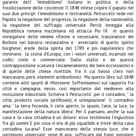
garante dell’ “immobilismo” italiano in politica e della
fossilizzazione delle coscienze. Il 1848 intese colpire il papato nei
suoi due princìpi: l’immobilismo e l’estraneità. Petruccelli vede nel
Papato la negazione del progresso, la negazione della nazionalità,
la negazione del suffragio universale. Perciò inneggia alla
Repubblica romana mazziniana ed attacca Pio IX in quanto
rinnegatore delle minime riforme e necessarie, trascinatore dei
Borboni nel baratro restaurativo e avversario di quello ‘spirito
borghese’, erede della spinta del 1789 e poi napoleonico che
rinnovava la storia d’Europa, con i valori universali, incarnati nei
codici civile e commerciale. Dallo stallo e da questa
contrapposizione scaturirà l’incameramento dei beni ecclesiastici e
di quelle delle chiese ricettizie, fra il cui basso clero non
mancavano, però, elementi antiborbonici. Ma questo libro sul 1848
contiene altri spunti di riflessione. Soffermiamoci sul rapporto fra
città e campagna, nesso così importante dal medioevo alla
rivoluzione industriale. Scriveva il Petruccelli: per il contadino, “ la
città, prodotto sociale (artificiale), è un’espiazione” Il contadino
ama “ la terra feconda, il cielo aperto, lo spazio, l’aria, la luce, la
manifestazione della natura libera”. Per il paesano, anche la sua
casa e la casa cittadina è un dolore: essa testimonia l’ingiustizia
fra gli uomini E poi cosa vi era di più squallido e triste della casa
contadina lucana? Esse mancavano della stessa luce, che è
patrimonio universale; prive di aria; soffocate dal fumo, inondate