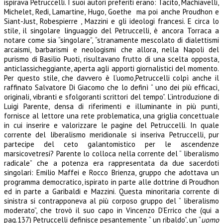
ispirava Petruccelli. I suoi autori preferiti erano: Tacito, Machiavelli,
Michelet, Redi, Lamartine, Hugo, Goethe ma poi anche Proudhon e
Siant-Just, Robespierre , Mazzini e gli ideologi francesi. E circa lo
stile, il singolare linguaggio del Petruccelli, è ancora Torraca a
notare come sia “singolare”, “stranamente mescolato di dialettismi
arcaismi, barbarismi e neologismi che allora, nella Napoli del
purismo di Basilio Puoti, risultavano frutto di una scelta opposta,
anticlassicheggiante, aperta agli apporti giornalistici del momento.
Per questo stile, che davvero è l’uomo,Petruccelli colpì anche il
raffinato Salvatore Di Giacomo che lo definì “ uno dei più efficaci,
originali, vibranti e sfolgoranti scrittori del tempo”. L’introduzione di
Luigi Parente, densa di riferimenti e illuminante in più punti,
fornisce al lettore una rete problematica, una griglia concettuale
in cui inserire e valorizzare le pagine del Petruccelli. In quale
corrente del liberalismo meridionale si inseriva Petruccelli, pur
partecipe del ceto galantomistico per le ascendenze
marsicovetresi? Parente lo colloca nella corrente del “ liberalismo
radicale” che a potenza era rappresentata da due sacerdoti
singolari: Emilio Maffei e Rocco Brienza, gruppo che adottava un
programma democratico, ispirato in parte alle dottrine di Proudhon
ed in parte a Garibaldi e Mazzini. Questa minoritaria corrente di
sinistra si contrapponeva al più corposo gruppo del “ liberalismo
moderato”, che trovò il suo capo in Vincenzo D’Errico che (qui a
pag.137) Petruccelli definisce pesantemente “ un ribaldo”, un “
uomo