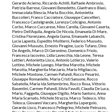
Gerardo Acierno, Riccardo Achilli, Raffaele Ambrosio,
Patrizia Barrese, Giovanni Benedetto, Gianfranco Blasi,
Immacolata Blescia, Marta Bocchio, Antonietta
Buccolieri, Franco Cacciatore, Giuseppe Cancellieri,
Francesco Castelgrande, Lorenza Colicigno, Antonio
Corbo, Marco Cuccarese, Nino Carella, Giovanni Caserta,
Pietro Dell’Aquila, Angela De Nicola, Emanuela Di Mare,
Cristina Florenzano, Angela Guma, Emanuele Labanchi,
Lucia Lapenta, Espedito Moliterni, Federico Mussuto,
Giovanni Mussuto, Ernesto Piragine, Lucio Tufano, Dino
De Angelis, Marco Di Geronimo, Domenico Friolo,
Francesca Iacovino, Lidia Lavecchia, Ida Leone, Teresa
Lettieri, Antonietta Lisco, Antonio Lotierzo, Valerio
Lottino, Michele Luongo, Martina Marotta, Michele
Marotta, Margherita Marzario, Mario Migliaccio,
Michele Montone, Carmen Pafundi, Rocco Pesarini,
Giuseppe Romaniello, Maria Cristi Sansone, Rocco
Sabatella, Maria Ida Settembrino, Rocco Rosa, Vittorio
Basentini, Carmen Pafundi, Silvia Favulli, Claudia De Luca,
Mario, Faggella, Giuseppe Digilio, Mario Santoro, Anna
Maria Scarnato, Michele Strazza, Marco Tedesco, Vito
Telesca, Giovanni Vaccaro, Margherita Lopergolo,
Gerardo Lisco, Francesco Pellegrino, Michele Petruzzo,