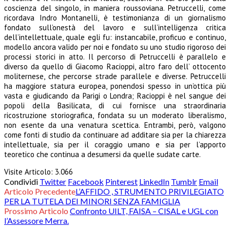
coscienza del singolo, in maniera roussoviana. Petruccelli, come
ricordava Indro Montanelli, è testimonianza di un giornalismo
fondato sull’onestà del lavoro e sull’intelligenza critica
dell’intellettuale, quale egli fu: instancabile, proficuo e continuo,
modello ancora valido per noi e fondato su uno studio rigoroso dei
processi storici in atto. Il percorso di Petruccelli è parallelo e
diverso da quello di Giacomo Racioppi, altro faro dell’ ottocento
moliternese, che percorse strade parallele e diverse. Petruccelli
ha maggiore statura europea, ponendosi spesso in un’ottica più
vasta e giudicando da Parigi o Londra; Racioppi è nel sangue dei
popoli della Basilicata, di cui fornisce una straordinaria
ricostruzione storiografica, fondata su un moderato liberalismo,
non esente da una venatura scettica. Entrambi, però, valgono
come fonti di studio da continuare ad additare sia per la chiarezza
intellettuale, sia per il coraggio umano e sia per l’apporto
teoretico che continua a desumersi da quelle sudate carte.
Visite Articolo:
3.066
Condividi
Twitter
Facebook
Pinterest
LinkedIn
Tumblr
Email
Articolo Precedente
L’AFFIDO , STRUMENTO PRIVILEGIATO
PER LA TUTELA DEI MINORI SENZA FAMIGLIA
Prossimo Articolo
Confronto UILT, FAISA – CISAL e UGL con
l’Assessore Merra.