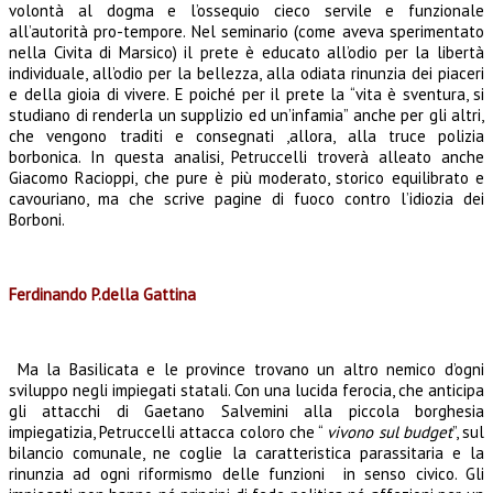
volontà al dogma e l’ossequio cieco servile e funzionale
all’autorità pro-tempore. Nel seminario (come aveva sperimentato
nella Civita di Marsico) il prete è educato all’odio per la libertà
individuale, all’odio per la bellezza, alla odiata rinunzia dei piaceri
e della gioia di vivere. E poiché per il prete la “vita è sventura, si
studiano di renderla un supplizio ed un’infamia” anche per gli altri,
che vengono traditi e consegnati ,allora, alla truce polizia
borbonica. In questa analisi, Petruccelli troverà alleato anche
Giacomo Racioppi, che pure è più moderato, storico equilibrato e
cavouriano, ma che scrive pagine di fuoco contro l’idiozia dei
Borboni.
Ferdinando P.della Gattina
Ma la Basilicata e le province trovano un altro nemico d’ogni
sviluppo negli impiegati statali. Con una lucida ferocia, che anticipa
gli attacchi di Gaetano Salvemini alla piccola borghesia
impiegatizia, Petruccelli attacca coloro che “
vivono sul budget
”, sul
bilancio comunale, ne coglie la caratteristica parassitaria e la
rinunzia ad ogni riformismo delle funzioni in senso civico. Gli