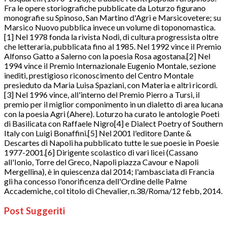
Fra le opere storiografiche pubblicate da Loturzo figurano
monografie su Spinoso, San Martino d'Agri e Marsicovetere; su
Marsico Nuovo pubblica invece un volume di toponomastica.
[1] Nel 1978 fonda la rivista Nodi, di cultura progressista oltre
che letteraria, pubblicata fino al 1985. Nel 1992 vince il Premio
Alfonso Gatto a Salerno con la poesia Rosa agostana.[2] Nel
1994 vince il Premio Internazionale Eugenio Montale, sezione
inediti, prestigioso riconoscimento del Centro Montale
presieduto da Maria Luisa Spaziani, con Materia e altri ricordi.
[3] Nel 1996 vince, all'interno del Premio Pierro a Tursi, il
premio per il miglior componimento in un dialetto di area lucana
con la poesia Agri (Ahere). Loturzo ha curato le antologie Poeti
di Basilicata con Raffaele Nigro[4] e Dialect Poetry of Southern
Italy con Luigi Bonaffini.[5] Nel 2001 l'editore Dante &
Descartes di Napoli ha pubblicato tutte le sue poesie in Poesie
1977-2001.[6] Dirigente scolastico di vari licei (Cassano
all'Ionio, Torre del Greco, Napoli piazza Cavour e Napoli
Mergellina), è in quiescenza dal 2014; l'ambasciata di Francia
gli ha concesso l'onorificenza dell'Ordine delle Palme
Accademiche, col titolo di Chevalier, n.38/Roma/12 febb, 2014.
Post Suggeriti