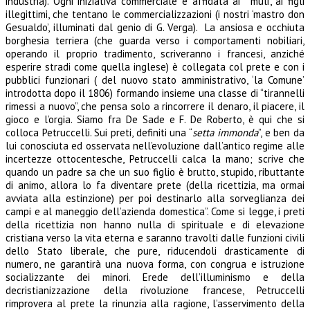
industria). Ogni iniziativa commerciale è affidata ai ‘ muli’, ai figli
illegittimi, che tentano le commercializzazioni (i nostri ‘mastro don
Gesualdo’, illuminati dal genio di G. Verga). La ansiosa e occhiuta
borghesia terriera (che guarda verso i comportamenti nobiliari,
operando il proprio tradimento, scriveranno i francesi, anziché
esperire stradi come quella inglese) è collegata col prete e con i
pubblici funzionari ( del nuovo stato amministrativo, ‘la Comune’
introdotta dopo il 1806) formando insieme una classe di “tirannelli
rimessi a nuovo”, che pensa solo a rincorrere il denaro, il piacere, il
gioco e l’orgia. Siamo fra De Sade e F. De Roberto, è qui che si
colloca Petruccelli. Sui preti, definiti una “
setta immonda
”, e ben da
lui conosciuta ed osservata nell’evoluzione dall’antico regime alle
incertezze ottocentesche, Petruccelli calca la mano; scrive che
quando un padre sa che un suo figlio è brutto, stupido, ributtante
di animo, allora lo fa diventare prete (della ricettizia, ma ormai
avviata alla estinzione) per poi destinarlo alla sorveglianza dei
campi e al maneggio dell’azienda domestica”. Come si legge, i preti
della ricettizia non hanno nulla di spirituale e di elevazione
cristiana verso la vita eterna e saranno travolti dalle funzioni civili
dello Stato liberale, che pure, riducendoli drasticamente di
numero, ne garantirà una nuova forma, con congrua e istruzione
socializzante dei minori. Erede dell’illuminismo e della
decristianizzazione della rivoluzione francese, Petruccelli
rimprovera al prete la rinunzia alla ragione, l’asservimento della