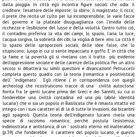
dalla pioggia. In città egli incontra figure sociali che odia: il
creditore; l’esattore delle imposte; lo sbirro; il magistrato; il ricco;
il prete che recita un culto per lui incomprensibile; le varie facce
del governo e la plateale disuguaglianza con l’invidia delle
ricchezze e l’esibizione del lusso e della voluttà. Contro tutto ciò,
il contadino preferiva la vita dei campi, lo spazio, l’aria, la luce,
l’acqua sorgiva, la sobrietà dei cibi, la voglia di bere vino. La città è
lo spazio delle sproporzioni sociali, delle idee false, che lo
stupiscono; luogo in cui si sente impacciato e goffo. E’ in città che
la fame e la povertà gli si rivelano con il tratto più evidente
dell’oppressione sociale e delle carenze della politica. Per un altro
secolo si dibatterà su simili questioni e divaricazioni! Petruccelli
completa questo quadro con la teoria (romantica e positivistica)
dell’ “indigenato” . Egli ritiene ( in corrispondenza con quegli
archeologi che ricostruiscono tracce di una ‘ civiltà autoctona’
fiorita fra le genti lucane prima dei Greci e dei Sanniti, su cui si
fonderebbe una ‘civiltà contadina’ ed una più labile ‘identità
lucana’) che vi sia un popolo in Basilicata che è rimasto intatto ed
integro con i suoi caratteri al di là di tutte le invasioni, dai bizantini
agli spagnoli. Questa teoria dell’indigenato lucano rivela una
specie di razzismo romantico, perché postula l’esistenza,
indimostrata e antistorica, di un “ sostrato eterno ed inalterabile”
(p.39) che fonderebbe il carattere del popolo lucano, e questo