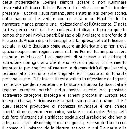
della moderazione liberale sembra isolare o non illuminare
l’estremista Petruccelli. Luigi Parente lo definisce: uno “storico del
presente”. Tuttavia i suoi romanzi, ambientati in atri periodi storici,
nulla hanno a che vedere con un Zola o un Flaubert. In lui
narratore manca proprio una ‘ tipizzazione’ dell’Ottocento. E’ nota
la tesi per cui sembra che i conservatori dicano di più su questo
tempo che non i rivoluzionari; Balzac è più rivelatore e profondo di
Petruccelli. Ancora di più lo emarginerà la ripresa del cattolicesimo
sociale, in cui è liquidato come autore anticlericale che non trova
spazio neppure nel regime concordatario. Per noi lucani può essere
ritenuto un “classico”, i cui momenti di successo e di caduta di
attrazione non ignorano che il suo resta un punto di riferimento
importante per cogliere sfumature e drammaticità di quel secolo,
testimoniato con uno stile originale ed impastato di tonalità
personalissime. Di Petruccelli resta valida la riflessione de legame
fra le vicende del napoletano e la storia d’Europa. La Basilicata è
regione europea perché nella nostra mente noi pensiamo
attraverso categorie, ideologie e schemi prodotti in Europa. Può
insegnarci a saper riconoscere la parte sana di una nazione, che è
quel settore produttivo di ricchezza universale e che chiede
libertà di movimento economico, sociale e culturale. Petruccelli
può farci riflettere sul significato sociale della religione, che non si
adegua al clericalismo bigotto ma segue il percorso dell’uomo con
il cosmo e il mistero della Natura, sezione in cui Dio parla alla