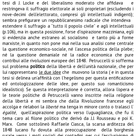
tesi di J. Locke e del liberalismo moderato che affidava e
restringeva il suffragio elettorale ai soli proprietari (escludendo i
nove-decimi dell’elettorato, compresi gli intellettuali indigenti);
sembra prefigurare un repubblicanesimo radicale che intendeva
estendere il suffragio a “tutto il popolo civile” e agli intellettuali
(p.106), ma in questa posizione, forse d’ispirazione mazziniana, egli
si evidenzia anche estraneo al socialismo e tanto più a forme
marxiste, in quanto non pone mai nella sua analisi come centrale
la questione economico-sociale, né l’ascesa politica della plebe;
né la questione demaniale né la radice economica che pure
contribuì alle rivoluzioni europee del 1848. Petruccelli si sofferma
sul problema
politico
della libertà e dell’unità nazionale, che per
lui rappresentano
le due idee
che muovono la storia ( e in questa
tesi si delinea un’affinità con l’hegelismo per questa entificazione
ed ontologizzazione delle idee, per questo suo romanticismo
idealistico). Se questa interpretazione è corretta, allora l’opera e
le teorie politiche di Petruccelli vanno inscritte nella religione
della libertà e mi sembra che dalla Rivoluzione francese egli
accolga e rielabori la
liberté
ma tenga in minore conto o tralasci l’
égalité
, quell’aspirazione politica verso l’uguaglianza, che fu il
tema caro al filone politico che derivò da J.J. Rousseau e poi K.
Marx. Come sottolineò Raffaele Ciasca, la scarsa arditezza del
1848 lucano fu dovuta alla preoccupazione della borghesia
rurale verso i moti sociali dei contadini, per cui l’esclusivismo di