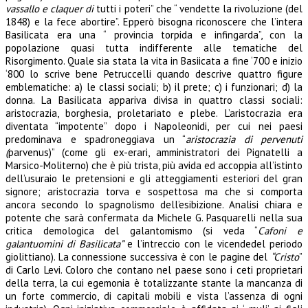
vassallo e claquer di
tutti i poteri” che “ vendette la rivoluzione (del
1848) e la fece abortire”. Epperò bisogna riconoscere che l’intera
Basilicata era una “ provincia torpida e infingarda”, con la
popolazione quasi tutta indifferente alle tematiche del
Risorgimento. Quale sia stata la vita in Basiicata a fine ‘700 e inizio
‘800 lo scrive bene Petruccelli quando descrive quattro figure
emblematiche: a) le classi sociali; b) il prete; c) i funzionari; d) la
donna. La Basilicata appariva divisa in quattro classi sociali:
aristocrazia, borghesia, proletariato e plebe. L’aristocrazia era
diventata “impotente” dopo i Napoleonidi, per cui nei paesi
predominava e spadroneggiava un “
aristocrazia di pervenuti
(
parvenus)” (come gli ex-erari, amministratori dei Pignatelli a
Marsico-Moliterno) che è più trista, più avida ed accoppia all’istinto
dell’usuraio le pretensioni e gli atteggiamenti esteriori del gran
signore; aristocrazia torva e sospettosa ma che si comporta
ancora secondo lo spagnolismo dell’esibizione. Analisi chiara e
potente che sarà confermata da Michele G. Pasquarelli nella sua
critica demologica del galantomismo (si veda “
Cafoni e
galantuomini di Basilicata”
e l’intreccio con le vicendedel periodo
giolittiano). La connessione successiva è con le pagine del
“Cristo
”
di Carlo Levi. Coloro che contano nel paese sono i ceti proprietari
della terra, la cui egemonia è totalizzante stante la mancanza di
un forte commercio, di capitali mobili e vista l’assenza di ogni