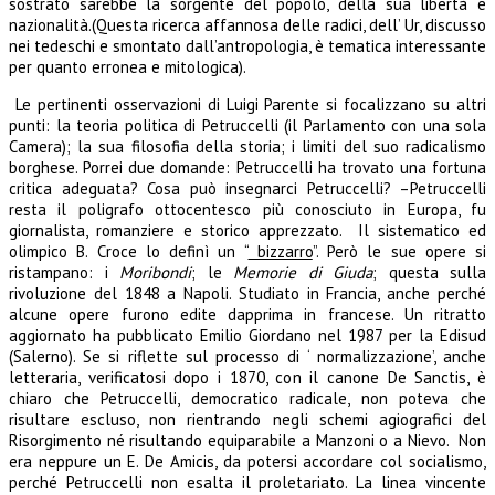
sostrato sarebbe la sorgente del popolo, della sua libertà e
nazionalità.(Questa ricerca affannosa delle radici, dell’ Ur, discusso
nei tedeschi e smontato dall’antropologia, è tematica interessante
per quanto erronea e mitologica).
Le pertinenti osservazioni di Luigi Parente si focalizzano su altri
punti: la teoria politica di Petruccelli (il Parlamento con una sola
Camera); la sua filosofia della storia; i limiti del suo radicalismo
borghese. Porrei due domande: Petruccelli ha trovato una fortuna
critica adeguata? Cosa può insegnarci Petruccelli? –Petruccelli
resta il poligrafo ottocentesco più conosciuto in Europa, fu
giornalista, romanziere e storico apprezzato. Il sistematico ed
olimpico B. Croce lo definì un “
bizzarro
”. Però le sue opere si
ristampano: i
Moribondi
; le
Memorie di Giuda
; questa sulla
rivoluzione del 1848 a Napoli. Studiato in Francia, anche perché
alcune opere furono edite dapprima in francese. Un ritratto
aggiornato ha pubblicato Emilio Giordano nel 1987 per la Edisud
(Salerno). Se si riflette sul processo di ‘ normalizzazione’, anche
letteraria, verificatosi dopo i 1870, con il canone De Sanctis, è
chiaro che Petruccelli, democratico radicale, non poteva che
risultare escluso, non rientrando negli schemi agiografici del
Risorgimento né risultando equiparabile a Manzoni o a Nievo. Non
era neppure un E. De Amicis, da potersi accordare col socialismo,
perché Petruccelli non esalta il proletariato. La linea vincente