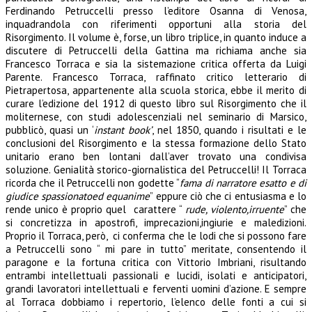
Ferdinando Petruccelli presso l’editore Osanna di Venosa,
inquadrandola con riferimenti opportuni alla storia del
Risorgimento. Il volume è, forse, un libro triplice, in quanto induce a
discutere di Petruccelli della Gattina ma richiama anche sia
Francesco Torraca e sia la sistemazione critica offerta da Luigi
Parente. Francesco Torraca, raffinato critico letterario di
Pietrapertosa, appartenente alla scuola storica, ebbe il merito di
curare l’edizione del 1912 di questo libro sul Risorgimento che il
moliternese, con studi adolescenziali nel seminario di Marsico,
pubblicò, quasi un ‘
instant book’
, nel 1850, quando i risultati e le
conclusioni del Risorgimento e la stessa formazione dello Stato
unitario erano ben lontani dall’aver trovato una condivisa
soluzione. Genialità storico-giornalistica del Petruccelli! Il Torraca
ricorda che il Petruccelli non godette “
fama di narratore esatto e di
giudice spassionatoed equanime
” eppure ciò che ci entusiasma e lo
rende unico è proprio quel carattere “
rude, violento,irruente
” che
si concretizza in apostrofi, imprecazioni,ingiurie e maledizioni.
Proprio il Torraca, però, ci conferma che le lodi che si possono fare
a Petruccelli sono “ mi pare in tutto” meritate, consentendo il
paragone e la fortuna critica con Vittorio Imbriani, risultando
entrambi intellettuali passionali e lucidi, isolati e anticipatori,
grandi lavoratori intellettuali e ferventi uomini d’azione. E sempre
al Torraca dobbiamo i repertorio, l’elenco delle fonti a cui si