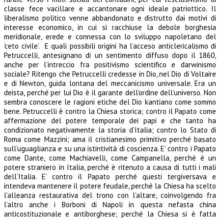
classe fece vacillare e accantonare ogni ideale patriottico. Il
liberalismo politico venne abbandonato e distrutto dai motivi di
interesse economico, in cui si racchiuse la debole borghesia
meridionale, erede e connessa con lo sviluppo napoletano del
‘ceto civile’. E quali possibili origini ha l’acceso anticlericalismo di
Petruccelli, antesignano di un sentimento diffuso dopo il 1860,
anche per l’intreccio fra positivismo scientifico e darwinismo
sociale? Ritengo che Petruccelli credesse in Dio, nel Dio di Voltaire
e di Newton, guida lontana del meccanicismo universale. Era un
deista, perché per lui Dio è il garante dell’ordine dell’universo. Non
sembra conoscere le ragioni etiche del Dio kantiano come sommo
bene. Petruccelli è contro la Chiesa storica; contro il Papato come
affermazione del potere temporale dei papi e che tanto ha
condizionato negativamente la storia d’Italia; contro lo Stato di
Roma come Mazzini; ama il cristianesimo primitivo perché basato
sull’uguaglianza e su una istintività di coscienza. E’ contro i Papato
come Dante, come Machiavelli, come Campanella, perché è un
potere straniero in Italia, perché è ritenuto a causa di tutti i mali
dell’Italia. E’ contro il Papato perché questi tergiversava e
intendeva mantenere il potere feudale, perché la Chiesa ha scelto
l’alleanza restaurativa del trono con l’altare, coinvolgendo fra
l’altro anche i Borboni di Napoli in questa nefasta china
anticostituzionale e antiborghese; perché la Chiesa si è fatta