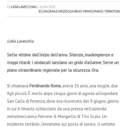
DI
LIDIA LAVECCHIA
IL
16/06/2025
ECONOMIA E MEZZOGIORNO
,
PRIMO PIANO
,
TERRITORI
Lidia Lavecchia
Sette vittime dall’inizio dell’anno. Silenzio, inadempienze e
troppi ritardi: i sindacati lanciano un grido d’allarme. Serve un
piano straordinario regionale per la sicurezza. Ora.
Si chiamava
Ferdinando Roma
, aveva 35 anni, una moglie, due
figli piccoli. È morto dopo cinque giorni di agonia all’ospedale
San Carlo di Potenza, dove era ricoverato dal 9 giugno, giorno
in cui è rimasto schiacciato da una pressa nell’azienda
metalmeccanica Patrone & Mongiello di Tito Scalo. Un
incidente terribile, l’ennesimo sul posto di lavoro. Il settimo