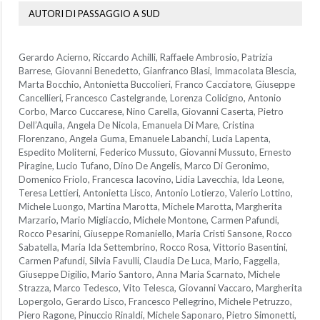
AUTORI DI PASSAGGIO A SUD
Gerardo Acierno, Riccardo Achilli, Raffaele Ambrosio, Patrizia
Barrese, Giovanni Benedetto, Gianfranco Blasi, Immacolata Blescia,
Marta Bocchio, Antonietta Buccolieri, Franco Cacciatore, Giuseppe
Cancellieri, Francesco Castelgrande, Lorenza Colicigno, Antonio
Corbo, Marco Cuccarese, Nino Carella, Giovanni Caserta, Pietro
Dell’Aquila, Angela De Nicola, Emanuela Di Mare, Cristina
Florenzano, Angela Guma, Emanuele Labanchi, Lucia Lapenta,
Espedito Moliterni, Federico Mussuto, Giovanni Mussuto, Ernesto
Piragine, Lucio Tufano, Dino De Angelis, Marco Di Geronimo,
Domenico Friolo, Francesca Iacovino, Lidia Lavecchia, Ida Leone,
Teresa Lettieri, Antonietta Lisco, Antonio Lotierzo, Valerio Lottino,
Michele Luongo, Martina Marotta, Michele Marotta, Margherita
Marzario, Mario Migliaccio, Michele Montone, Carmen Pafundi,
Rocco Pesarini, Giuseppe Romaniello, Maria Cristi Sansone, Rocco
Sabatella, Maria Ida Settembrino, Rocco Rosa, Vittorio Basentini,
Carmen Pafundi, Silvia Favulli, Claudia De Luca, Mario, Faggella,
Giuseppe Digilio, Mario Santoro, Anna Maria Scarnato, Michele
Strazza, Marco Tedesco, Vito Telesca, Giovanni Vaccaro, Margherita
Lopergolo, Gerardo Lisco, Francesco Pellegrino, Michele Petruzzo,
Piero Ragone, Pinuccio Rinaldi, Michele Saponaro, Pietro Simonetti,