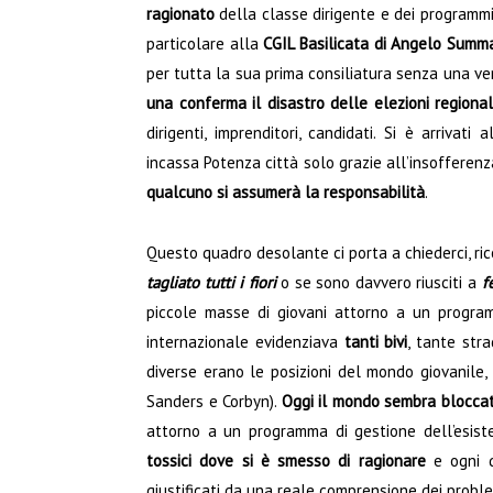
ragionato
della classe dirigente e dei programmi
particolare alla
CGIL Basilicata
di Angelo Summ
per tutta la sua prima consiliatura senza una ve
una conferma il disastro delle elezioni regional
dirigenti, imprenditori, candidati. Si è arrivat
incassa Potenza città solo grazie all’insofferen
qualcuno si assumerà la responsabilità
.
Questo quadro desolante ci porta a chiederci, r
tagliato tutti i fiori
o se sono davvero riusciti a
f
piccole masse di giovani attorno a un progra
internazionale evidenziava
tanti bivi
, tante stra
diverse erano le posizioni del mondo giovanile
Sanders e Corbyn).
Oggi il mondo sembra bloccat
attorno a un programma di gestione dell’esist
tossici dove si è smesso di ragionare
e ogni q
giustificati da una reale comprensione dei problem