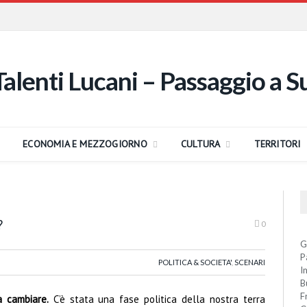
ECONOMIA E MEZZOGIORNO
CULTURA
TERRITORI
?
0
G
P
POLITICA & SOCIETA'
,
SCENARI
I
B
F
a cambiare.
C’è stata una fase politica della nostra terra