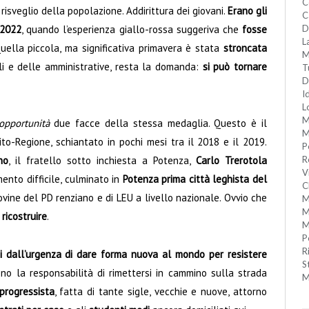
C
risveglio della popolazione. Addirittura dei giovani.
Erano gli
C
 2022
, quando l’esperienza giallo-rossa suggeriva che
fosse
D
L
ella piccola, ma significativa primavera è stata
stroncata
M
li e delle amministrative, resta la domanda:
si può tornare
T
D
I
L
M
opportunità
due facce della stessa medaglia. Questo è il
M
to-Regione, schiantato in pochi mesi tra il 2018 e il 2019.
P
no
, il fratello sotto inchiesta a Potenza,
Carlo Trerotola
R
V
mento difficile, culminato in
Potenza prima città leghista del
C
vine del PD renziano e di LEU a livello nazionale. Ovvio che
M
M
 ricostruire
.
M
P
R
i dall’urgenza di dare forma nuova al mondo per resistere
S
no la responsabilità di rimettersi in cammino sulla strada
M
progressista
, fatta di tante sigle, vecchie e nuove, attorno