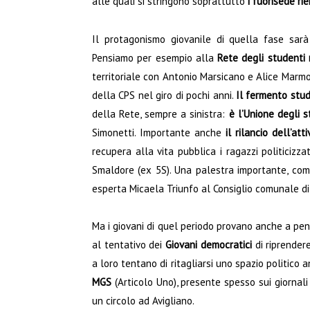
alle quali si stringono soprattutto
i fuorisede ri
Il protagonismo giovanile di quella fase sar
Pensiamo per esempio alla
Rete degli studenti
territoriale con Antonio Marsicano e Alice Marmo
della CPS nel giro di pochi anni.
Il fermento stud
della Rete, sempre a sinistra:
è l’Unione degli s
Simonetti. Importante anche
il rilancio dell’att
recupera alla vita pubblica i ragazzi politicizz
Smaldore (ex 5S). Una palestra importante, come
esperta Micaela Triunfo al Consiglio comunale di
Ma i giovani di quel periodo provano anche a penet
al tentativo dei
Giovani democratici
di riprender
a loro tentano di ritagliarsi uno spazio politico a
MGS
(Articolo Uno), presente spesso sui giornali
un circolo ad Avigliano.