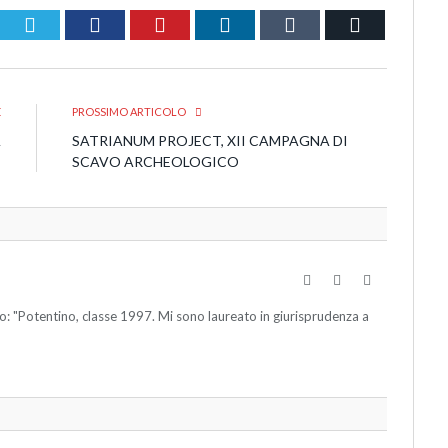
Twitter
Facebook
Pinterest
LinkedIn
Tumblr
Email
E
PROSSIMO ARTICOLO
A
SATRIANUM PROJECT, XII CAMPAGNA DI
E
SCAVO ARCHEOLOGICO
Website
Facebook
Twitter
to: "Potentino, classe 1997. Mi sono laureato in giurisprudenza a