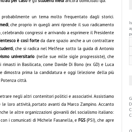
entrati per caso
e gli
studenti medi
ancora domiciliati qui.
à probabilmente un tema molto frequentato dagli storici.
I
 medi
, che proprio in quegli anni riprende il suo radicamento
a
, celebrando congressi e arrivando a esprimere il Presidente
p
entesco è così forte
da dare spazio anche a un contraltare
tudenti
, che si radica nel Melfese sotto la guida di Antonio
ivismo universitario
(nelle sue mille sigle progressiste), che
ati rimasti in Basilicata, come Davide Di Bono (ex GD) e Luca
 dimostra prima la candidatura e oggi l’elezione della più
 Potenza città.
rare negli altri contenitori politici e associativi. Assistiamo
G
e le loro attività, portato avanti da Marco Zampino. Accanto
D
C
nche le altre organizzazioni giovanili del socialismo italiano:
C
 con i comunicati di Michele Fasanella, e
FGS
(PSI), che apre
Q