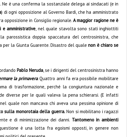
. Ne è una conferma la sostanziale delega ai sindacati (e in
a
) di ogni opposizione al Governo Bardi, che ha amministrato
ra opposizione in Consiglio regionale.
A maggior ragione ne è
i e amministrative
, nel quale stavolta sono stati inghiottiti
i alla parossistica doppia spaccatura del centrosinistra, che
za per la Giunta Guarente. Disastro del quale
non è chiaro se
icordando
Pablo Neruda
, se i dirigenti del centrosinistra hanno
ermare la primavera
. Quattro anni fa era possibile mobilitare
mma di trasformazione, perché la congiuntura nazionale e
de diverse per le quali valeva la pena schierarsi. (E infatti
, nel quale non mancava chi aveva una pessima opinione di
o sulla monorotaia della guerra.
Non si mobilitano i ragazzi
ente e di minimizzazione dei danni.
Tantomeno in ambienti
uestione è una lotta fra egoismi opposti, in genere non
i politici del presente.