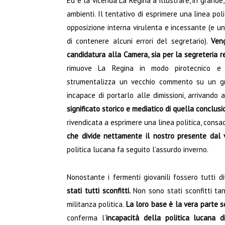
Ed è la vicenda La Regina a illustrare, in grande,
ambienti. Il tentativo di esprimere una linea polit
opposizione interna virulenta e incessante (e un
di contenere alcuni errori del segretario).
Ven
candidatura alla Camera, sia per la segreteria r
rimuove La Regina in modo pirotecnico e 
strumentalizza un vecchio commento su un gru
incapace di portarlo alle dimissioni, arrivando 
significato storico e mediatico di quella conclus
rivendicata a esprimere una linea politica, consac
che divide nettamente il nostro presente dal v
politica lucana fa seguito l’assurdo inverno.
Nonostante i fermenti giovanili fossero tutti di
stati tutti sconfitti.
Non sono stati sconfitti tan
militanza politica.
La loro base è la vera parte s
conferma l’
incapacità della politica lucana 