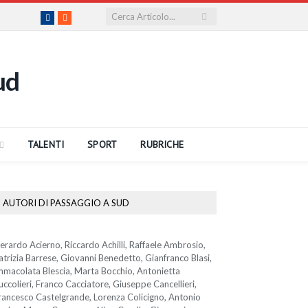
Facebook
RSS
TALENTI
SPORT
RUBRICHE
AUTORI DI PASSAGGIO A SUD
erardo Acierno, Riccardo Achilli, Raffaele Ambrosio,
atrizia Barrese, Giovanni Benedetto, Gianfranco Blasi,
mmacolata Blescia, Marta Bocchio, Antonietta
uccolieri, Franco Cacciatore, Giuseppe Cancellieri,
rancesco Castelgrande, Lorenza Colicigno, Antonio