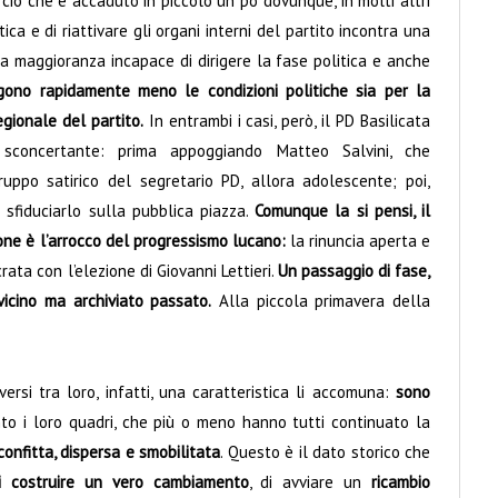
 ciò che è accaduto in piccolo un po’ dovunque, in molti altri
ica e di riattivare gli organi interni del partito incontra una
a maggioranza incapace di dirigere la fase politica e anche
gono rapidamente meno le condizioni politiche sia per la
egionale del partito.
In entrambi i casi, però, il PD Basilicata
sconcertante: prima appoggiando Matteo Salvini, che
ppo satirico del segretario PD, allora adolescente; poi,
a sfiduciarlo sulla pubblica piazza.
Comunque la si pensi, il
ione è l’arrocco del progressismo lucano:
la rinuncia aperta e
rata con l’elezione di Giovanni Lettieri.
Un passaggio di fase,
icino ma archiviato passato.
Alla piccola primavera della
versi tra loro, infatti, una caratteristica li accomuna:
sono
to i loro quadri, che più o meno hanno tutti continuato la
confitta, dispersa e smobilitata
. Questo è il dato storico che
di costruire un vero cambiamento
, di avviare un
ricambio