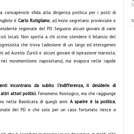
7
la consapevole sfida alla dirigenza politica per i posti di
angibile è
Carlo Rutigliano
, all’inizio segretario provinciale e
Tu
residente regionale del PD. Seguono alcuni giovani di varie
coli locali. Non spetta a chi scrive stendere il bilancio del
ogressista che trova l’adesione di un largo ed eterogeneo
ini ad Aurelio Zuroli e alcuni giovani di ispirazione marxista,
to nel movimentismo napoletano), ma evapora nelle rapide
enti incontrano da subito l’indifferenza, il desiderio di
tri attori politici.
Fenomeno fisiologico, ma che raggiunge
mo nella Basilicata di quegli anni.
A sparire è la politica
,
ionale del PD e che solo per un caso fortunato riesce a