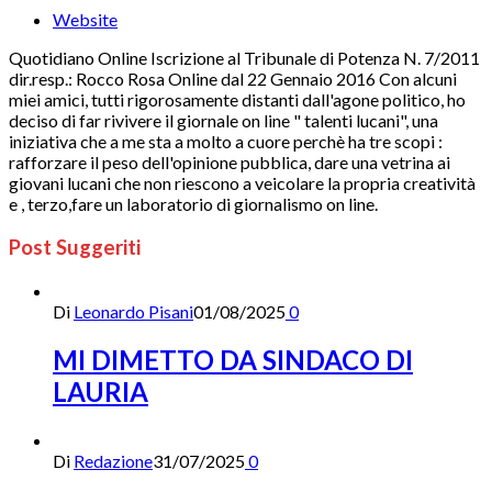
Website
Quotidiano Online Iscrizione al Tribunale di Potenza N. 7/2011
dir.resp.: Rocco Rosa Online dal 22 Gennaio 2016 Con alcuni
miei amici, tutti rigorosamente distanti dall'agone politico, ho
deciso di far rivivere il giornale on line " talenti lucani", una
iniziativa che a me sta a molto a cuore perchè ha tre scopi :
rafforzare il peso dell'opinione pubblica, dare una vetrina ai
giovani lucani che non riescono a veicolare la propria creatività
e , terzo,fare un laboratorio di giornalismo on line.
Post Suggeriti
Di
Leonardo Pisani
01/08/2025
0
MI DIMETTO DA SINDACO DI
LAURIA
Di
Redazione
31/07/2025
0