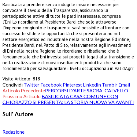
Basilicata a prendere senza indugi le misure necessarie per
convocare il tavolo della Trasparenza, assicurando la
partecipazione attiva di tutte le parti interessate, compresa
l’Eni. Lo ricordiamo al Presidente Bardi che solo attraverso
l’impegno congiunto e trasparente sarà possibile affrontare con
successo le sfide e le opportunità che si presenteranno nel
settore energetico ed industriale nella nostra Regione. Ed infine,
Presidente Bardi, nel Patto di Sito, relativamente agli investimenti
di Eni nella nostra Regione, le ricordiamo e ribadiamo, che è
fondamentale che Eni investa sui progetti legati alla transizione e
nella realizzazione di nuovi insediamenti produttivi che sono
fondamentali per salvaguardare i livelli occupazionali in Val d’Agri”.
Visite Articolo:
818
Condividi
Twitter
Facebook
Pinterest
LinkedIn
Tumblr
Email
Articolo Precedente
PERCORSI D’ARTE SACRA: CALVELLO
Prossimo Articolo
BASILICATA CASA COMUNE CON
CHIORAZZO SI PRESENTA: LA STORIA NUOVA VA AVANTI
Sull' Autore
Redazione