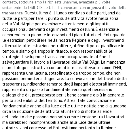
contesto, sottolineiamo la richiesta unanime, avanzata più volte
unitamente da CGIL CISL e UIL, di convocare con urgenza il tavolo della
Quest’ultimo è il luogo condiviso dalle parti, anzi da
trasparenza.
tutte le parti, per fare il punto sulle attività svolte nella zona
della Val d’Agri e per esaminare attentamente gli impatti
occupazionali derivanti dagli investimenti dell’Eni. È essenziale
comprendere a pieno le intenzioni ed i piani futuri dell’Eni riguardo
le estrazioni petrolifere nella nostra Regione e degli investimenti
alternativi alle estrazioni petrolifere, al fine di poter pianificare in
tempo, e siamo già troppo in ritardo, e con responsabilità le
strategie di sviluppo e transizione occupazionale al fine di
salvaguardare il lavoro e i lavoratori della Val D’Agri. La mancanza
di un dialogo costruttivo con un attore cosi rilevante come l’ENI,
rappresenta una lacuna, sottolineato da troppo tempo, che non
possiamo permetterci di ignorare. La convocazione del tavolo della
trasparenza, indipendentemente dagli impegni elettorali imminenti,
rappresenta un passo fondamentale verso quel necessario
dialogo che è il presupposto per il bene comune e più in generale
per la sostenibilità del territorio. Altresì tale convocazione è
fondamentale anche alla luce delle ultime notizie che ci giungono
circa la riduzione delle attività all’interno di molte aziende
dell’indotto che possono non solo creare tensione tra i lavoratori
ma sarebbero incomprensibili anche alla luce delle ultime
autorizzazioni concesse ad Eni. Invitiamo pertanto la Regione