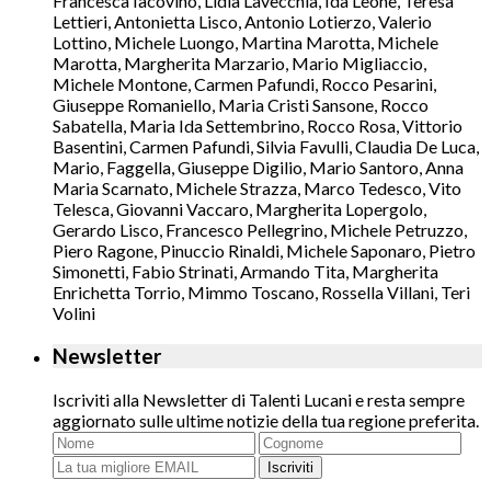
Francesca Iacovino, Lidia Lavecchia, Ida Leone, Teresa
Lettieri, Antonietta Lisco, Antonio Lotierzo, Valerio
Lottino, Michele Luongo, Martina Marotta, Michele
Marotta, Margherita Marzario, Mario Migliaccio,
Michele Montone, Carmen Pafundi, Rocco Pesarini,
Giuseppe Romaniello, Maria Cristi Sansone, Rocco
Sabatella, Maria Ida Settembrino, Rocco Rosa, Vittorio
Basentini, Carmen Pafundi, Silvia Favulli, Claudia De Luca,
Mario, Faggella, Giuseppe Digilio, Mario Santoro, Anna
Maria Scarnato, Michele Strazza, Marco Tedesco, Vito
Telesca, Giovanni Vaccaro, Margherita Lopergolo,
Gerardo Lisco, Francesco Pellegrino, Michele Petruzzo,
Piero Ragone, Pinuccio Rinaldi, Michele Saponaro, Pietro
Simonetti, Fabio Strinati, Armando Tita, Margherita
Enrichetta Torrio, Mimmo Toscano, Rossella Villani, Teri
Volini
Newsletter
Iscriviti alla Newsletter di Talenti Lucani e resta sempre
aggiornato sulle ultime notizie della tua regione preferita.
Iscriviti