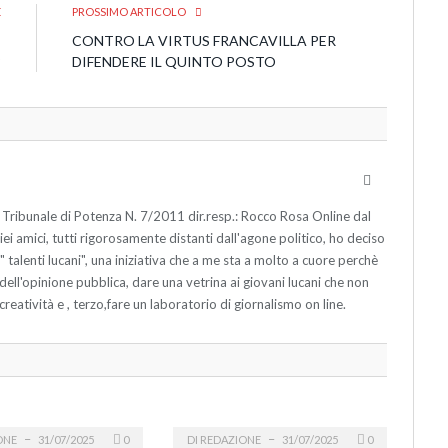
E
PROSSIMO ARTICOLO
I
CONTRO LA VIRTUS FRANCAVILLA PER
?
DIFENDERE IL QUINTO POSTO
Website
 Tribunale di Potenza N. 7/2011 dir.resp.: Rocco Rosa Online dal
 amici, tutti rigorosamente distanti dall'agone politico, ho deciso
ne " talenti lucani", una iniziativa che a me sta a molto a cuore perchè
o dell'opinione pubblica, dare una vetrina ai giovani lucani che non
creatività e , terzo,fare un laboratorio di giornalismo on line.
ONE
31/07/2025
0
DI
REDAZIONE
31/07/2025
0