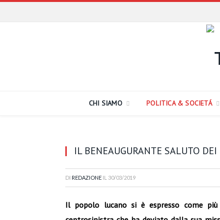
CHI SIAMO
POLITICA & SOCIETÁ
IL BENEAUGURANTE SALUTO DEI 
DI
REDAZIONE
IL
30/03/2019
Il popolo lucano si è espresso come più
centrosinistra che ha deviato dalla sua missi