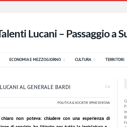
ECONOMIA E MEZZOGIORNO
CULTURA
TERRITORI
LUCANI AL GENERALE BARDI
0
G
POLITICA & SOCIETA'
,
SPINE DI ROSA
P
I
B
 chiaro non poteva: chiudere con una esperienza di
F
one di servizio, ha litigato per tutta la legislatura e ,