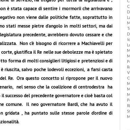
C
C
 non è stata capace di sentire i mormorii che arrivavano
D
 negativo non viene dalle politiche fatte, soprattutto in
L
M
ono stati messe pietre d’angolo in molti settori, ma dai
T
a legislatura precedente, avrebbero dovuto cessare e che
D
I
lizzata. Non c’è bisogno di ricorrere a Machiavelli per
L
M
 corte, giustifica il Re nelle sue debolezze ma è spietato
M
tto forma di molti consiglieri litigiosi e pretenziosi e di
P
R
è riuscita, salvo poche lodevoli eccezioni, a farsi casta
V
del Re. Ora questo concetto si ripropone per il nuovo
C
M
cenario, nel senso che la coalizione di centrodestra ha
M
M
 il successo del precedente governatore e cioè basta col
P
bene comune. Il neo governatore Bardi, che ha avuto il
R
S
 gridata , ha puntato sulle stesse parole d’ordine di
M
zionalità.