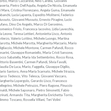
orbo, Marco Cuccarese, Nino Carella, Giovanni
aserta, Pietro Dell’Aquila, Angela De Nicola, Emanuela
i Mare, Cristina Florenzano, Angela Guma, Emanuele
abanchi, Lucia Lapenta, Espedito Moliterni, Federico
ussuto, Giovanni Mussuto, Ernesto Piragine, Lucio
ufano, Dino De Angelis, Marco Di Geronimo,
omenico Friolo, Francesca Iacovino, Lidia Lavecchia,
da Leone, Teresa Lettieri, Antonietta Lisco, Antonio
otierzo, Valerio Lottino, Michele Luongo, Martina
arotta, Michele Marotta, Margherita Marzario, Mario
igliaccio, Michele Montone, Carmen Pafundi, Rocco
esarini, Giuseppe Romaniello, Maria Cristi Sansone,
occo Sabatella, Maria Ida Settembrino, Rocco Rosa,
ittorio Basentini, Carmen Pafundi, Silvia Favulli,
laudia De Luca, Mario, Faggella, Giuseppe Digilio,
ario Santoro, Anna Maria Scarnato, Michele Strazza,
arco Tedesco, Vito Telesca, Giovanni Vaccaro,
argherita Lopergolo, Gerardo Lisco, Francesco
ellegrino, Michele Petruzzo, Piero Ragone, Pinuccio
inaldi, Michele Saponaro, Pietro Simonetti, Fabio
trinati, Armando Tita, Margherita Enrichetta Torrio,
immo Toscano, Rossella Villani, Teri Volini