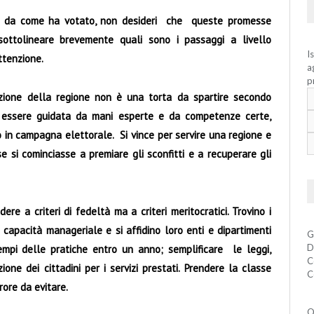
e da come ha votato, non desideri che queste promesse
 sottolineare brevemente quali sono i passaggi a livello
I
ttenzione.
a
p
uzione della regione non è una torta da spartire secondo
e essere guidata da mani esperte e da competenze certe,
 in campagna elettorale. Si vince per servire una regione e
se si cominciasse a premiare gli sconfitti e a recuperare gli
re a criteri di fedeltà ma a criteri meritocratici. Trovino i
 capacità manageriale e si affidino loro enti e dipartimenti
G
D
tempi delle pratiche entro un anno; semplificare le leggi,
C
one dei cittadini per i servizi prestati. Prendere la classe
C
rore da evitare.
Q