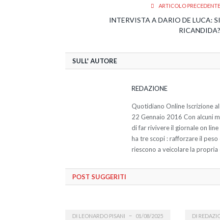
ARTICOLO PRECEDENT
INTERVISTA A DARIO DE LUCA: S
RICANDIDA
SULL' AUTORE
REDAZIONE
Quotidiano Online Iscrizione al
22 Gennaio 2016 Con alcuni miei
di far rivivere il giornale on li
ha tre scopi : rafforzare il pes
riescono a veicolare la propria 
POST SUGGERITI
DI
LEONARDO PISANI
01/08/2025
DI
REDAZI