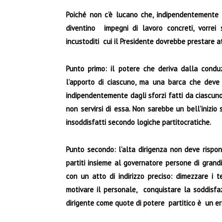
Poiché non c’è lucano che, indipendentement
diventino impegni di lavoro concreti, vorrei
incustoditi cui il Presidente dovrebbe prestare a
Punto primo: il potere che deriva dalla cond
l’apporto di ciascuno, ma una barca che dev
indipendentemente dagli sforzi fatti da ciascuno
non servirsi di essa. Non sarebbe un bell’inizio 
insoddisfatti secondo logiche partitocratiche.
Punto secondo: l’alta dirigenza non deve risponde
partiti insieme al governatore persone di grandi
con un atto di indirizzo preciso: dimezzare i 
motivare il personale, conquistare la soddisfazi
dirigente come quote di potere partitico è un er