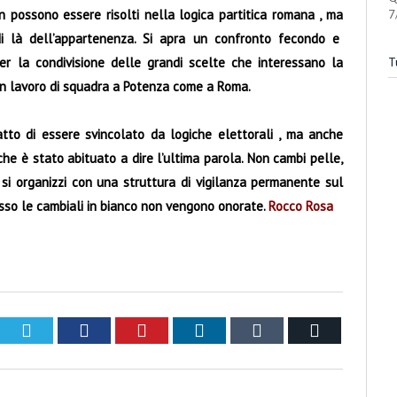
 possono essere risolti nella logica partitica romana , ma
7
i là dell’appartenenza. Si apra un confronto fecondo e
er la condivisione delle grandi scelte che interessano la
Tu
r un lavoro di squadra a Potenza come a Roma.
tto di essere svincolato da logiche elettorali , ma anche
che è stato abituato a dire l’ultima parola. Non cambi pelle,
 si organizzi con una struttura di vigilanza permanente sul
esso le cambiali in bianco non vengono onorate
.
Rocco Rosa
Twitter
Facebook
Pinterest
LinkedIn
Tumblr
Email