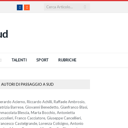
Facebook
RSS
TALENTI
SPORT
RUBRICHE
AUTORI DI PASSAGGIO A SUD
erardo Acierno, Riccardo Achilli, Raffaele Ambrosio,
atrizia Barrese, Giovanni Benedetto, Gianfranco Blasi,
mmacolata Blescia, Marta Bocchio, Antonietta
uccolieri, Franco Cacciatore, Giuseppe Cancellieri,
rancesco Castelgrande, Lorenza Colicigno, Antonio