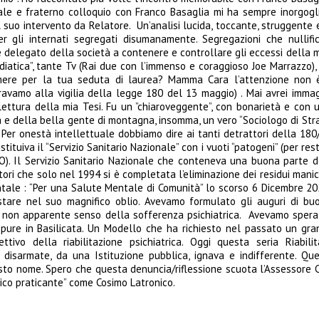
ale e fraterno colloquio con Franco Basaglia mi ha sempre inorgoglit
l suo intervento da Relatore. Un’analisi lucida, toccante, struggente 
er gli internati segregati disumanamente. Segregazioni che nullifi
 delegato della società a contenere e controllare gli eccessi della mal
ica”, tante Tv (Rai due con l’immenso e coraggioso Joe Marrazzo), sta
e per la tua seduta di laurea? Mamma Cara l’attenzione non è ne
ravamo alla vigilia della legge 180 del 13 maggio) . Mai avrei immagi
lettura della mia Tesi. Fu un ”chiaroveggente”, con bonarietà e con 
a e della bella gente di montagna, insomma, un vero “Sociologo di Stra
a”. Per onestà intellettuale dobbiamo dire ai tanti detrattori della 1
tuiva il “Servizio Sanitario Nazionale” con i vuoti “patogeni” (per res
O). Il Servizio Sanitario Nazionale che conteneva una buona parte de
tori che solo nel 1994 si è completata l’eliminazione dei residui manic
Mentale : “Per una Salute Mentale di Comunità” lo scorso 6 Dicembre 2
stare nel suo magnifico oblio. Avevamo formulato gli auguri di buo
l non apparente senso della sofferenza psichiatrica. Avevamo sperato
 pure in Basilicata. Un Modello che ha richiesto nel passato un gra
ivo della riabilitazione psichiatrica. Oggi questa seria Riabili
disarmate, da una Istituzione pubblica, ignava e indifferente. Qu
to nome. Spero che questa denuncia/riflessione scuota l’Assessore Co
lico praticante” come Cosimo Latronico.