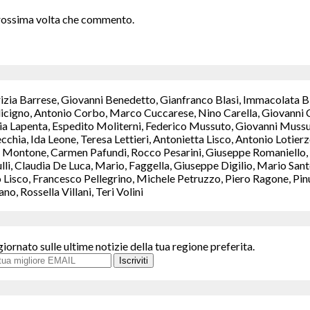
 prossima volta che commento.
rizia Barrese, Giovanni Benedetto, Gianfranco Blasi, Immacolata B
icigno, Antonio Corbo, Marco Cuccarese, Nino Carella, Giovanni C
a Lapenta, Espedito Moliterni, Federico Mussuto, Giovanni Mussut
chia, Ida Leone, Teresa Lettieri, Antonietta Lisco, Antonio Lotie
Montone, Carmen Pafundi, Rocco Pesarini, Giuseppe Romaniello, M
ulli, Claudia De Luca, Mario, Faggella, Giuseppe Digilio, Mario S
isco, Francesco Pellegrino, Michele Petruzzo, Piero Ragone, Pinuc
, Rossella Villani, Teri Volini
giornato sulle ultime notizie della tua regione preferita.
Iscriviti