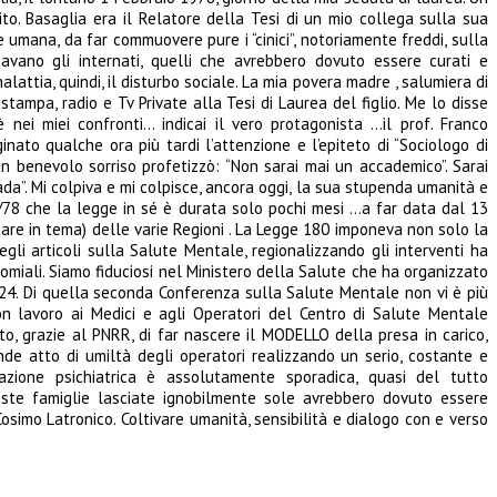
o. Basaglia era il Relatore della Tesi di un mio collega sulla sua
e umana, da far commuovere pure i “cinici”, notoriamente freddi, sulla
cavano gli internati, quelli che avrebbero dovuto essere curati e
attia, quindi, il disturbo sociale. La mia povera madre , salumiera di
mpa, radio e Tv Private alla Tesi di Laurea del figlio. Me lo disse
i miei confronti… indicai il vero protagonista …il prof. Franco
nato qualche ora più tardi l’attenzione e l’epiteto di “Sociologo di
un benevolo sorriso profetizzò: “Non sarai mai un accademico”. Sarai
da”. Mi colpiva e mi colpisce, ancora oggi, la sua stupenda umanità e
80/78 che la legge in sé è durata solo pochi mesi …a far data dal 13
tare in tema) delle varie Regioni . La Legge 180 imponeva non solo la
gli articoli sulla Salute Mentale, regionalizzando gli interventi ha
omiali. Siamo fiduciosi nel Ministero della Salute che ha organizzato
024. Di quella seconda Conferenza sulla Salute Mentale non vi è più
n lavoro ai Medici e agli Operatori del Centro di Salute Mentale
, grazie al PNRR, di far nascere il MODELLO della presa in carico,
nde atto di umiltà degli operatori realizzando un serio, costante e
tazione psichiatrica è assolutamente sporadica, quasi del tutto
este famiglie lasciate ignobilmente sole avrebbero dovuto essere
simo Latronico. Coltivare umanità, sensibilità e dialogo con e verso