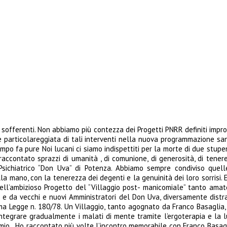
 ai sofferenti. Non abbiamo più contezza dei Progetti PNRR definiti impro
 particolareggiata di tali interventi nella nuova programmazione sani
mpo fa pure Noi lucani ci siamo indispettiti per la morte di due stupen
 raccontato sprazzi di umanità , di comunione, di generosità, di tene
sichiatrico “Don Uva” di Potenza. Abbiamo sempre condiviso quell
lla mano, con la tenerezza dei degenti e la genuinità dei loro sorrisi. 
l’ambizioso Progetto del “Villaggio post- manicomiale” tanto amato 
a e da vecchi e nuovi Amministratori del Don Uva, diversamente distra
a Legge n. 180/78. Un Villaggio, tanto agognato da Franco Basaglia, in
tegrare gradualmente i malati di mente tramite l’ergoterapia e la ludo
io . Ho raccontato più volte l’incontro memorabile con Franco Basagli