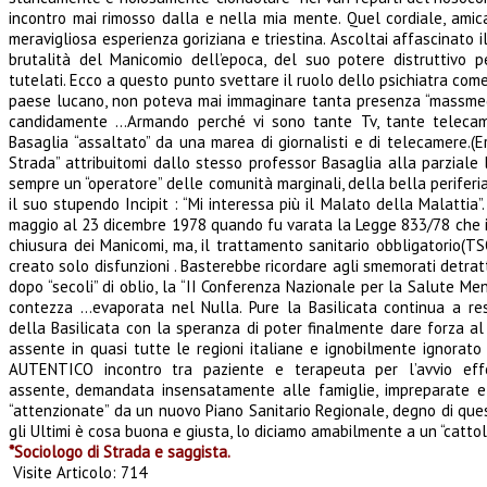
incontro mai rimosso dalla e nella mia mente. Quel cordiale, amic
meravigliosa esperienza goriziana e triestina. Ascoltai affascinato i
brutalità del Manicomio dell’epoca, del suo potere distruttivo p
tutelati. Ecco a questo punto svettare il ruolo dello psichiatra come
paese lucano, non poteva mai immaginare tanta presenza “massmediat
candidamente …Armando perché vi sono tante Tv, tante telecamer
Basaglia “assaltato” da una marea di giornalisti e di telecamere.(E
Strada” attribuitomi dallo stesso professor Basaglia alla parziale 
sempre un “operatore” delle comunità marginali, della bella periferi
il suo stupendo Incipit : “Mi interessa più il Malato della Malatti
maggio al 23 dicembre 1978 quando fu varata la Legge 833/78 che isti
chiusura dei Manicomi, ma, il trattamento sanitario obbligatorio(TS
creato solo disfunzioni . Basterebbe ricordare agli smemorati detrat
dopo “secoli” di oblio, la “II Conferenza Nazionale per la Salute 
contezza …evaporata nel Nulla. Pure la Basilicata continua a re
della Basilicata con la speranza di poter finalmente dare forza a
assente in quasi tutte le regioni italiane e ignobilmente ignorato
AUTENTICO incontro tra paziente e terapeuta per l’avvio effett
assente, demandata insensatamente alle famiglie, impreparate e 
“attenzionate” da un nuovo Piano Sanitario Regionale, degno di ques
gli Ultimi è cosa buona e giusta, lo diciamo amabilmente a un “catto
*Sociologo di Strada e saggista.
Visite Articolo:
714