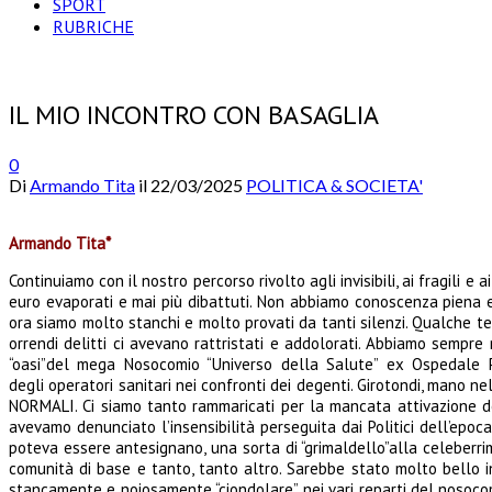
SPORT
RUBRICHE
IL MIO INCONTRO CON BASAGLIA
0
Di
Armando Tita
il
22/03/2025
POLITICA & SOCIETA'
Armando Tita*
Continuiamo con il nostro percorso rivolto agli invisibili, ai fragili e
euro evaporati e mai più dibattuti. Non abbiamo conoscenza piena e
ora siamo molto stanchi e molto provati da tanti silenzi. Qualche te
orrendi delitti ci avevano rattristati e addolorati. Abbiamo sempre
“oasi”del mega Nosocomio “Universo della Salute” ex Ospedale P
degli operatori sanitari nei confronti dei degenti. Girotondi, mano ne
NORMALI. Ci siamo tanto rammaricati per la mancata attivazione del
avevamo denunciato l’insensibilità perseguita dai Politici dell’epoc
poteva essere antesignano, una sorta di “grimaldello”alla celeberrim
comunità di base e tanto, tanto altro. Sarebbe stato molto bello in
stancamente e noiosamente “ciondolare” nei vari reparti del nosocom