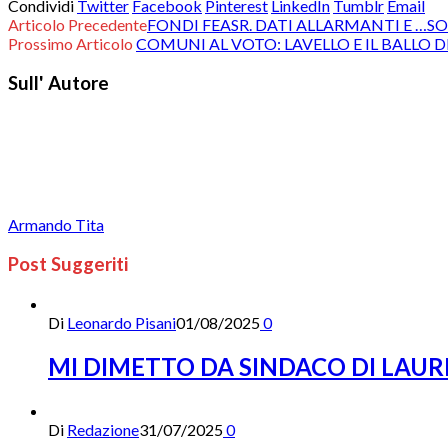
Condividi
Twitter
Facebook
Pinterest
LinkedIn
Tumblr
Email
Articolo Precedente
FONDI FEASR. DATI ALLARMANTI E …S
Prossimo Articolo
COMUNI AL VOTO: LAVELLO E IL BALLO 
Sull' Autore
Armando Tita
Post Suggeriti
Di
Leonardo Pisani
01/08/2025
0
MI DIMETTO DA SINDACO DI LAUR
Di
Redazione
31/07/2025
0