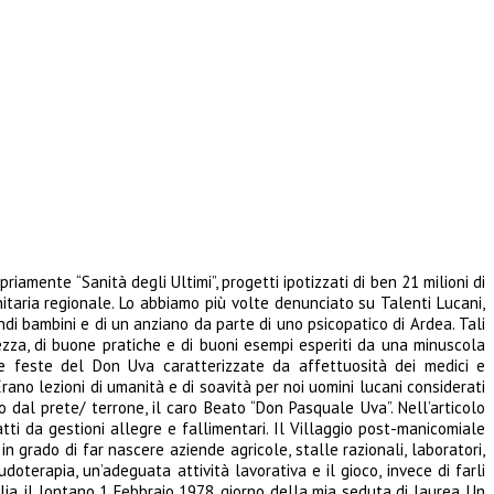
priamente “Sanità degli Ultimi”, progetti ipotizzati di ben 21 milioni di
taria regionale. Lo abbiamo più volte denunciato su Talenti Lucani,
di bambini e di un anziano da parte di uno psicopatico di Ardea. Tali
rezza, di buone pratiche e di buoni esempi esperiti da una minuscola
e feste del Don Uva caratterizzate da affettuosità dei medici e
Erano lezioni di umanità e di soavità per noi uomini lucani considerati
dal prete/ terrone, il caro Beato “Don Pasquale Uva”. Nell’articolo
tti da gestioni allegre e fallimentari. Il Villaggio post-manicomiale
 grado di far nascere aziende agricole, stalle razionali, laboratori,
terapia, un’adeguata attività lavorativa e il gioco, invece di farli
a, il lontano 1 Febbraio 1978, giorno della mia seduta di laurea. Un