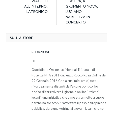
VIAGGIO
STASERA, A
ALL’INTERNO:
GRUMENTO NOVA,
LATRONICO
LUCIANO
NARDOZZA IN
CONCERTO
SULL' AUTORE
REDAZIONE
Website
Quotidiano Online Iscrizione al Tribunale di
Potenza N. 7/2011 dir.resp.: Rocco Rosa Online dal
22 Gennaio 2016 Con alcuni miei amici, tutti
rigorosamente distanti dall'agone politico, ho
deciso di far rivivere il giornale on line " talenti
lucani", una iniziativa che a me sta a molto a cuore
perchè ha tre scopi : rafforzare il peso dell'opinione
pubblica, dare una vetrina ai giovani lucani che non