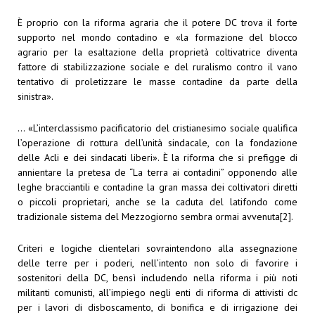
È proprio con la riforma agraria che il potere DC trova il forte
supporto nel mondo contadino e «la formazione del blocco
agrario per la esaltazione della proprietà coltivatrice diventa
fattore di stabilizzazione sociale e del ruralismo contro il vano
tentativo di proletizzare le masse contadine da parte della
sinistra».
… «L’interclassismo pacificatorio del cristianesimo sociale qualifica
l’operazione di rottura dell’unità sindacale, con la fondazione
delle Acli e dei sindacati liberi». È la riforma che si prefigge di
annientare la pretesa de “La terra ai contadini” opponendo alle
leghe bracciantili e contadine la gran massa dei coltivatori diretti
o piccoli proprietari, anche se la caduta del latifondo come
tradizionale sistema del Mezzogiorno sembra ormai avvenuta
[2]
.
Criteri e logiche clientelari sovraintendono alla assegnazione
delle terre per i poderi, nell’intento non solo di favorire i
sostenitori della DC, bensì includendo nella riforma i più noti
militanti comunisti, all’impiego negli enti di riforma di attivisti dc
per i lavori di disboscamento, di bonifica e di irrigazione dei