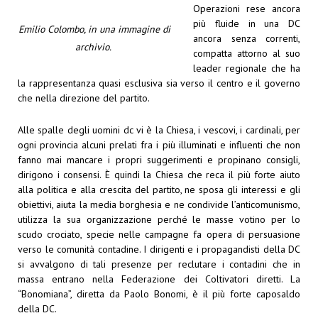
Operazioni rese ancora
più fluide in una DC
Emilio Colombo, in una immagine di
ancora senza correnti,
archivio.
compatta attorno al suo
leader regionale che ha
la rappresentanza quasi esclusiva sia verso il centro e il governo
che nella direzione del partito.
Alle spalle degli uomini dc vi è la Chiesa, i vescovi, i cardinali, per
ogni provincia alcuni prelati fra i più illuminati e influenti che non
fanno mai mancare i propri suggerimenti e propinano consigli,
dirigono i consensi. È quindi la Chiesa che reca il più forte aiuto
alla politica e alla crescita del partito, ne sposa gli interessi e gli
obiettivi, aiuta la media borghesia e ne condivide l’anticomunismo,
utilizza la sua organizzazione perché le masse votino per lo
scudo crociato, specie nelle campagne fa opera di persuasione
verso le comunità contadine. I dirigenti e i propagandisti della DC
si avvalgono di tali presenze per reclutare i contadini che in
massa entrano nella Federazione dei Coltivatori diretti. La
“Bonomiana”, diretta da Paolo Bonomi, è il più forte caposaldo
della DC.