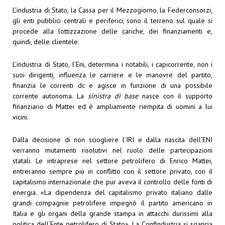
L’industria di Stato, la Cassa per il Mezzogiorno, la Federconsorzi,
gli enti pubblici centrali e periferici, sono il terreno sul quale si
procede alla lottizzazione delle cariche, dei finanziamenti e,
quindi, delle clientele.
L’industria di Stato, l’Eni, determina i notabili, i capicorrente, non i
suoi dirigenti, influenza le carriere e le manovre del partito,
finanzia le correnti dc e agisce in funzione di una possibile
corrente autonoma. La
sinistra di base
nasce con il supporto
finanziario di Mattei ed è ampliamente riempita di uomini a lui
vicini.
Dalla decisione di non sciogliere l’IRI e dalla nascita dell’ENI
verranno mutamenti risolutivi nel ruolo delle partecipazioni
statali. Le intraprese nel settore petrolifero di Enrico Mattei,
entreranno sempre più in conflitto con il settore privato, con il
capitalismo internazionale che pur aveva il controllo delle fonti di
energia. «La dipendenza del capitalismo privato italiano dalle
grandi compagnie petrolifere impegnò il partito americano in
Italia e gli organi della grande stampa in attacchi durissimi alla
politica dell’Ente petrolifero di Stato». La Confindustria si sgancia