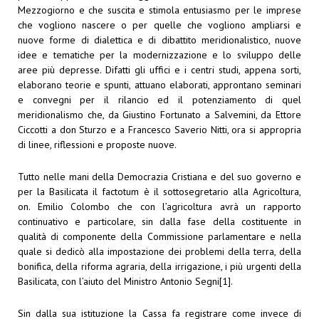
Mezzogiorno e che suscita e stimola entusiasmo per le imprese
che vogliono nascere o per quelle che vogliono ampliarsi e
nuove forme di dialettica e di dibattito meridionalistico, nuove
idee e tematiche per la modernizzazione e lo sviluppo delle
aree più depresse. Difatti gli uffici e i centri studi, appena sorti,
elaborano teorie e spunti, attuano elaborati, approntano seminari
e convegni per il rilancio ed il potenziamento di quel
meridionalismo che, da Giustino Fortunato a Salvemini, da Ettore
Ciccotti a don Sturzo e a Francesco Saverio Nitti, ora si appropria
di linee, riflessioni e proposte nuove.
Tutto nelle mani della Democrazia Cristiana e del suo governo e
per la Basilicata il factotum è il sottosegretario alla Agricoltura,
on. Emilio Colombo che con l’agricoltura avrà un rapporto
continuativo e particolare, sin dalla fase della costituente in
qualità di componente della Commissione parlamentare e nella
quale si dedicò alla impostazione dei problemi della terra, della
bonifica, della riforma agraria, della irrigazione, i più urgenti della
Basilicata, con l’aiuto del Ministro Antonio Segni
[1]
.
Sin dalla sua istituzione la Cassa fa registrare come invece di