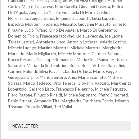
Cancellieri, Francesco Castelgrande, Lorenza Colicigno, Antonio
Corbo, Marco Cuccarese, Nino Carella, Giovanni Caserta, Pietro
Dell’Aquila, Angela De Nicola, Emanuela Di Mare, Cristina
Florenzano, Angela Guma, Emanuele Labanchi, Lucia Lapenta,
Espedito Moliterni, Federico Mussuto, Giovanni Mussuto, Ernesto
Piragine, Lucio Tufano, Dino De Angelis, Marco Di Geronimo,
Domenico Friolo, Francesca Iacovino, Lidia Lavecchia, Ida Leone,
Teresa Lettieri, Antonietta Lisco, Antonio Lotierzo, Valerio Lottino,
Michele Luongo, Martina Marotta, Michele Marotta, Margherita
Marzario, Mario Migliaccio, Michele Montone, Carmen Pafundi,
Rocco Pesarini, Giuseppe Romaniello, Maria Cristi Sansone, Rocco
Sabatella, Maria Ida Settembrino, Rocco Rosa, Vittorio Basentini,
Carmen Pafundi, Silvia Favulli, Claudia De Luca, Mario, Faggella,
Giuseppe Digilio, Mario Santoro, Anna Maria Scarnato, Michele
Strazza, Marco Tedesco, Vito Telesca, Giovanni Vaccaro, Margherita
Lopergolo, Gerardo Lisco, Francesco Pellegrino, Michele Petruzzo,
Piero Ragone, Pinuccio Rinaldi, Michele Saponaro, Pietro Simonetti,
Fabio Strinati, Armando Tita, Margherita Enrichetta Torrio, Mimmo
Toscano, Rossella Villani, Teri Volini
NEWSLETTER