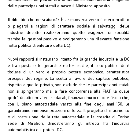
dalle partecipazioni statali e nasce il Ministero apposito.
Il dibattito che ne scaturirà? È se muoversi verso il mero profitto
o piegarsi a ragioni di carattere sociale (i salvataggi delle
industrie decotte realizzeranno quelle esigenze di socialità
tramite le gestioni passive e svolgeranno una rilevante funzione
nella politica clientelare della DC).
Nuovi rapporti si instaurano intanto fra la grande industria e la DC
e fra questa e le gerarchie ecclesiastiche; il ceto politico dc è
titolare di un vero e proprio potere economico, caratteristica
precipua del regime. La scelta a favore del capitale pubblico,
rispetto a quello privato, non esclude che le partecipazioni statali
non si spingeranno mai a fare concorrenza alla FIAT, la quale
godrà di tutti i privilegi sindacali, finanziari, burocratici e fiscali che,
con il piano autostradale varato alla fine degli anni ’50, le
garantiranno immense posizioni di forza. Il progetto di rifacimento
e di costruzione della rete autostradale e la crescita di Torino
sede di Mirafiori, dimostreranno gli intrecci fra l’industria
automobilistica e il potere DC.