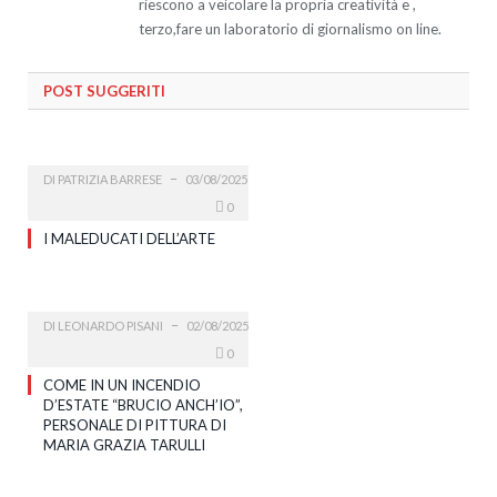
riescono a veicolare la propria creatività e ,
terzo,fare un laboratorio di giornalismo on line.
POST SUGGERITI
DI
PATRIZIA BARRESE
03/08/2025
0
I MALEDUCATI DELL’ARTE
DI
LEONARDO PISANI
02/08/2025
0
COME IN UN INCENDIO
D’ESTATE “BRUCIO ANCH’IO”,
PERSONALE DI PITTURA DI
MARIA GRAZIA TARULLI