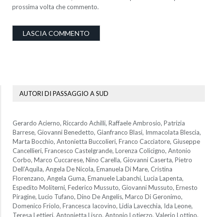
prossima volta che commento.
AUTORI DI PASSAGGIO A SUD
Gerardo Acierno, Riccardo Achilli, Raffaele Ambrosio, Patrizia
Barrese, Giovanni Benedetto, Gianfranco Blasi, Immacolata Blescia,
Marta Bocchio, Antonietta Buccolieri, Franco Cacciatore, Giuseppe
Cancellieri, Francesco Castelgrande, Lorenza Colicigno, Antonio
Corbo, Marco Cuccarese, Nino Carella, Giovanni Caserta, Pietro
Dell’Aquila, Angela De Nicola, Emanuela Di Mare, Cristina
Florenzano, Angela Guma, Emanuele Labanchi, Lucia Lapenta,
Espedito Moliterni, Federico Mussuto, Giovanni Mussuto, Ernesto
Piragine, Lucio Tufano, Dino De Angelis, Marco Di Geronimo,
Domenico Friolo, Francesca Iacovino, Lidia Lavecchia, Ida Leone,
Teresa Lettieri, Antonietta Lisco, Antonio Lotierzo, Valerio Lottino,