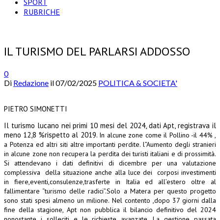
SPORT
RUBRICHE
IL TURISMO DEL PARLARSI ADDOSSO
0
Di
Redazione
il
07/02/2025
POLITICA & SOCIETA'
PIETRO SIMONETTI
Il
turismo lucano nei primi 10 mesi del 2024, dati Apt, registrava il
meno 12,8 %rispetto al 2019.
In alcune zone come il Pollino -il 44% ,
a Potenza ed altri siti altre importanti perdite.
l”Aumento degli stranieri
in alcune zone non recupera la perdita dei turisti italiani e di prossimità.
Si attendevano i dati definitivi di dicembre per una valutazione
complessiva della situazione anche alla luce dei corposi investimenti
in fiere,eventi,consulenze,
trasferte in Italia ed all’estero oltre al
fallimentare “turismo delle radici”.Solo a Matera per questo progetto
sono stati spesi almeno un milione.
Nel contento ,dopo 37 giorni dalla
fine della stagione, Apt non pubblica il bilancio definitivo del 2024
nonostante i solleciti e le richieste avanzate.
La gestione passata