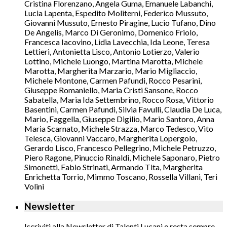
Cristina Florenzano, Angela Guma, Emanuele Labanchi,
Lucia Lapenta, Espedito Moliterni, Federico Mussuto,
Giovanni Mussuto, Ernesto Piragine, Lucio Tufano, Dino
De Angelis, Marco Di Geronimo, Domenico Friolo,
Francesca Iacovino, Lidia Lavecchia, Ida Leone, Teresa
Lettieri, Antonietta Lisco, Antonio Lotierzo, Valerio
Lottino, Michele Luongo, Martina Marotta, Michele
Marotta, Margherita Marzario, Mario Migliaccio,
Michele Montone, Carmen Pafundi, Rocco Pesarini,
Giuseppe Romaniello, Maria Cristi Sansone, Rocco
Sabatella, Maria Ida Settembrino, Rocco Rosa, Vittorio
Basentini, Carmen Pafundi, Silvia Favulli, Claudia De Luca,
Mario, Faggella, Giuseppe Digilio, Mario Santoro, Anna
Maria Scarnato, Michele Strazza, Marco Tedesco, Vito
Telesca, Giovanni Vaccaro, Margherita Lopergolo,
Gerardo Lisco, Francesco Pellegrino, Michele Petruzzo,
Piero Ragone, Pinuccio Rinaldi, Michele Saponaro, Pietro
Simonetti, Fabio Strinati, Armando Tita, Margherita
Enrichetta Torrio, Mimmo Toscano, Rossella Villani, Teri
Volini
Newsletter
Iscriviti alla Newsletter di Talenti Lucani e resta sempre