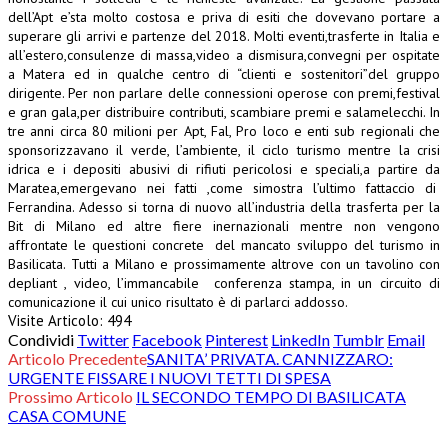
dell’Apt e’sta molto costosa e priva di esiti che dovevano portare a
superare gli arrivi e partenze del 2018.
Molti eventi,trasferte in Italia e
all’estero,consulenze di massa,video a dismisura,convegni per ospitate
a Matera ed in qualche centro di “clienti e sostenitori”del gruppo
dirigente.
Per non parlare delle connessioni operose con premi,festival
e gran gala,per distribuire contributi, scambiare premi e salamelecchi.
In
tre anni circa 80 milioni per Apt, Fal, Pro loco e enti sub regionali che
sponsorizzavano il verde, l’ambiente, il ciclo turismo mentre la crisi
idrica e i depositi abusivi di rifiuti pericolosi e speciali,a partire da
Maratea,emergevano nei fatti ,come simostra l’ultimo fattaccio di
Ferrandina.
Adesso si torna di nuovo all’industria della trasferta per la
Bit di Milano ed altre fiere inernazionali mentre non vengono
affrontate le questioni concrete del mancato sviluppo del turismo in
Basilicata.
Tutti a Milano e prossimamente altrove con un tavolino con
depliant , video, l’immancabile conferenza stampa, in un circuito di
comunicazione il cui unico risultato è di parlarci addosso.
Visite Articolo:
494
Condividi
Twitter
Facebook
Pinterest
LinkedIn
Tumblr
Email
Articolo Precedente
SANITA’ PRIVATA. CANNIZZARO:
URGENTE FISSARE I NUOVI TETTI DI SPESA
Prossimo Articolo
IL SECONDO TEMPO DI BASILICATA
CASA COMUNE