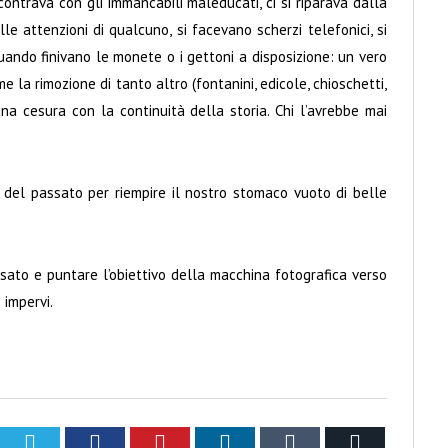
scontrava con gli immancabili maleducati, ci si riparava dalla
lle attenzioni di qualcuno, si facevano scherzi telefonici, si
ndo finivano le monete o i gettoni a disposizione: un vero
me la rimozione di tanto altro (fontanini, edicole, chioschetti,
na cesura con la continuità della storia. Chi l’avrebbe mai
 del passato per riempire il nostro stomaco vuoto di belle
sato e puntare l’obiettivo della macchina fotografica verso
 impervi.
Twitter
Facebook
Pinterest
LinkedIn
Tumblr
Email