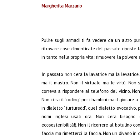
Margherita Marzario
Pulire sugli armadi ti fa vedere da un altro pun
ritrovare cose dimenticate del passato riposte 
in tanto nella propria vita: rimuovere la polvere
In passato non c’era la lavatrice ma la levatrice
ma il mastro. Non il virtuale ma le virtù. Non 
correva a rispondere al telefono del vicino. Non
Non c’era il “coding” per i bambini ma il giocare a f
in dialetto “turturedd”, quel dialetto evocativo
nomi inglesi usati ora. Non c’era bisogno d
ecosostenibilità!). Non il ricorrere al botulino co
faccia ma rimetterci la faccia. Non un divano in