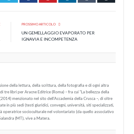
E
PROSSIMO ARTICOLO
’
UN GEMELLAGGIO EVAPORATO PER
.
IGNAVIA E INCOMPETENZA
ione della lettura, della scrittura, della fotografia e di ogni altra
di tre libri per Aracne Editrice (Roma) – fra cui “La bellezza della
” (2014) menzionato nel sito dell’Accademia della Crusca –, di oltre
e in più sedi (testi giuridici, convegni, università, siti specializzati,
i, già operatrice socioculturale nel volontariato (da quello associativo
 Salandra (MT), vive a Matera.