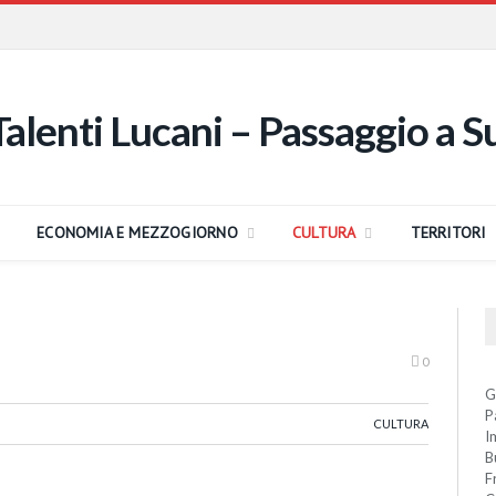
ECONOMIA E MEZZOGIORNO
CULTURA
TERRITORI
0
G
P
CULTURA
I
B
F