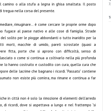
al camino o alla stufa a legna in ghisa smaltata. Il posto
7
 di tregua nella corsa del presente.
Tu
 rimediare, rimuginare… è come cercare le proprie orme dopo
no fugace al paese nativo e alle cose di famiglia. Strade
 del solito per le piogge abbondanti o tutto inaridito per la
setti morti, macchie di umido, pareti scrostate (quasi a
ere fitta, porte che si aprono con difficoltà, senso di
asciato o come si continua a coltivarlo nella più profonda
e lo hanno costruito e custodito con cura, quella cura che
tepore delle lacrime che bagnano i ricordi. “Passato” contiene
sumato non esiste più com’era, ma rimane e continua a far
iche in città non è solo la rimozione di elementi dell’arredo
o, di ricordi, dove si aspettava a lungo e nel frattempo “si