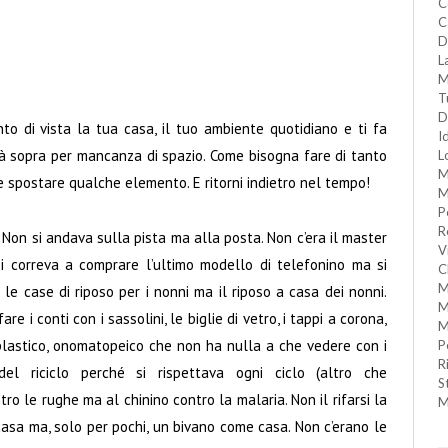
C
C
D
L
M
T
D
to di vista la tua casa, il tuo ambiente quotidiano e ti fa
I
là sopra per mancanza di spazio. Come bisogna fare di tanto
L
M
 e spostare qualche elemento. E ritorni indietro nel tempo!
M
P
R
. Non si andava sulla pista ma alla posta. Non c’era il master
V
si correva a comprare l’ultimo modello di telefonino ma si
C
M
 le case di riposo per i nonni ma il riposo a casa dei nonni.
M
are i conti con i sassolini, le biglie di vetro, i tappi a corona,
M
, plastico, onomatopeico che non ha nulla a che vedere con i
P
R
el riciclo perché si rispettava ogni ciclo (altro che
S
ntro le rughe ma al chinino contro la malaria. Non il rifarsi la
M
 casa ma, solo per pochi, un bivano come casa. Non c’erano le