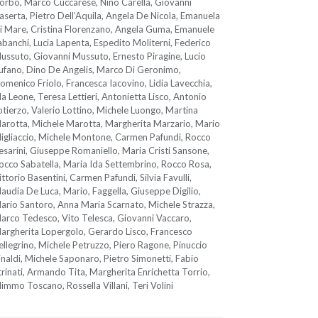
orbo, Marco Cuccarese, Nino Carella, Giovanni
aserta, Pietro Dell’Aquila, Angela De Nicola, Emanuela
i Mare, Cristina Florenzano, Angela Guma, Emanuele
abanchi, Lucia Lapenta, Espedito Moliterni, Federico
ussuto, Giovanni Mussuto, Ernesto Piragine, Lucio
ufano, Dino De Angelis, Marco Di Geronimo,
omenico Friolo, Francesca Iacovino, Lidia Lavecchia,
da Leone, Teresa Lettieri, Antonietta Lisco, Antonio
otierzo, Valerio Lottino, Michele Luongo, Martina
arotta, Michele Marotta, Margherita Marzario, Mario
igliaccio, Michele Montone, Carmen Pafundi, Rocco
esarini, Giuseppe Romaniello, Maria Cristi Sansone,
occo Sabatella, Maria Ida Settembrino, Rocco Rosa,
ittorio Basentini, Carmen Pafundi, Silvia Favulli,
laudia De Luca, Mario, Faggella, Giuseppe Digilio,
ario Santoro, Anna Maria Scarnato, Michele Strazza,
arco Tedesco, Vito Telesca, Giovanni Vaccaro,
argherita Lopergolo, Gerardo Lisco, Francesco
ellegrino, Michele Petruzzo, Piero Ragone, Pinuccio
inaldi, Michele Saponaro, Pietro Simonetti, Fabio
trinati, Armando Tita, Margherita Enrichetta Torrio,
immo Toscano, Rossella Villani, Teri Volini