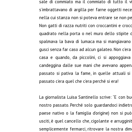
sale di commiato ma il commiato di tutto il v
s’imbrattavano di argilla per farne oggetti nece
nella cui stanza non si poteva entrare se non pe
Non gatti di razza nutriti con croccantini e cro
quadrato nella porta o nel muro dello stipite d
spalmava la bava di lumaca ma si mangiavano l
gusci senza far caso ad alcun galateo. Non c’e
casa e quando, da piccolini, ci si appoggiava
candeggina dalle sue mani che avevano appena fi
passato si pativa la fame, in quelle attuali s
passato c’era quel che c’era perché si era!
La giornalista Luisa Santinello scrive: “E con bu
nostro passato. Perché solo guardandoci indietro
paese nativo o la famiglia d’origine) non si pu
usciti, è quel cancello che, cigolante e arruggini
semplicemente fermarci, ritrovare la nostra dime