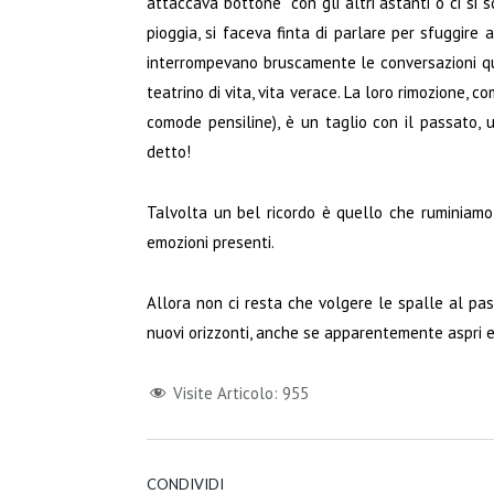
attaccava bottone” con gli altri astanti o ci si 
pioggia, si faceva finta di parlare per sfuggire a
interrompevano bruscamente le conversazioni qua
teatrino di vita, vita verace. La loro rimozione, co
comode pensiline), è un taglio con il passato, u
detto!
Talvolta un bel ricordo è quello che ruminiamo
emozioni presenti.
Allora non ci resta che volgere le spalle al pas
nuovi orizzonti, anche se apparentemente aspri e
Visite Articolo:
955
CONDIVIDI