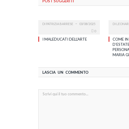
POST SUGGERITI
DI
PATRIZIA BARRESE
03/08/2025
DI
LEONAR
0
I MALEDUCATI DELL’ARTE
COME IN
D’ESTATE
PERSONA
MARIA G
LASCIA UN COMMENTO