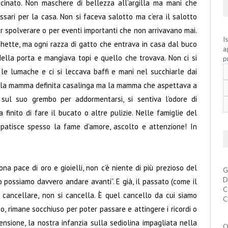
icinato. Non maschere di bellezza all’argilla ma mani che
ssari per la casa. Non si faceva salotto ma c’era il salotto
r spolverare o per eventi importanti che non arrivavano mai.
I
cchette, ma ogni razza di gatto che entrava in casa dal buco
a
ella porta e mangiava topi e quello che trovava. Non ci si
p
e lumache e ci si leccava baffi e mani nel succhiarle dai
ra la mamma definita casalinga ma la mamma che aspettava a
 sul suo grembo per addormentarsi, si sentiva l’odore di
nito di fare il bucato o altre pulizie. Nelle famiglie del
i patisce spesso la fame d’amore, ascolto e attenzione! In
ona pace di oro e gioielli, non c’è niente di più prezioso del
G
D
 possiamo davvero andare avanti”. E già, il passato (come il
C
ò cancellare, non si cancella. È quel cancello da cui siamo
C
to, rimane socchiuso per poter passare e attingere i ricordi o
nsione, la nostra infanzia sulla sediolina impagliata nella
Q