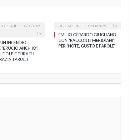
DO PISANI
02/08/2025
DI
REDAZIONE
02/08/2025
0
0
EMILIO GERARDO GIUGLIANO
CON “RACCONTI MERIDIANI”
 UN INCENDIO
PER “NOTE, GUSTO E PAROLE”
 “BRUCIO ANCH’IO”,
LE DI PITTURA DI
RAZIA TARULLI