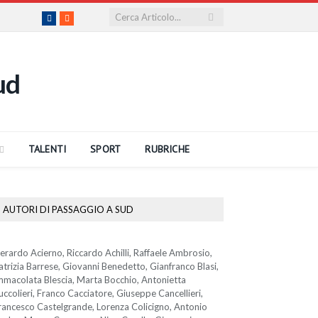
Facebook
RSS
TALENTI
SPORT
RUBRICHE
AUTORI DI PASSAGGIO A SUD
erardo Acierno, Riccardo Achilli, Raffaele Ambrosio,
atrizia Barrese, Giovanni Benedetto, Gianfranco Blasi,
mmacolata Blescia, Marta Bocchio, Antonietta
uccolieri, Franco Cacciatore, Giuseppe Cancellieri,
rancesco Castelgrande, Lorenza Colicigno, Antonio