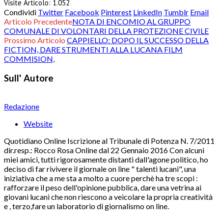
Visite Articolo:
1.052
Condividi
Twitter
Facebook
Pinterest
LinkedIn
Tumblr
Email
Articolo Precedente
NOTA DI ENCOMIO AL GRUPPO
COMUNALE DI VOLONTARI DELLA PROTEZIONE CIVILE
Prossimo Articolo
CAPPIELLO: DOPO IL SUCCESSO DELLA
FICTION, DARE STRUMENTI ALLA LUCANA FILM
COMMISION,
Sull' Autore
Redazione
Website
Quotidiano Online Iscrizione al Tribunale di Potenza N. 7/2011
dir.resp.: Rocco Rosa Online dal 22 Gennaio 2016 Con alcuni
miei amici, tutti rigorosamente distanti dall'agone politico, ho
deciso di far rivivere il giornale on line " talenti lucani", una
iniziativa che a me sta a molto a cuore perchè ha tre scopi :
rafforzare il peso dell'opinione pubblica, dare una vetrina ai
giovani lucani che non riescono a veicolare la propria creatività
e , terzo,fare un laboratorio di giornalismo on line.