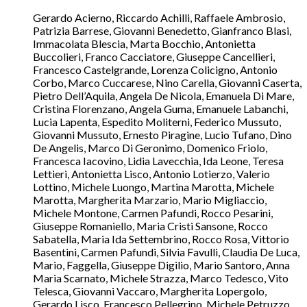
Gerardo Acierno, Riccardo Achilli, Raffaele Ambrosio,
Patrizia Barrese, Giovanni Benedetto, Gianfranco Blasi,
Immacolata Blescia, Marta Bocchio, Antonietta
Buccolieri, Franco Cacciatore, Giuseppe Cancellieri,
Francesco Castelgrande, Lorenza Colicigno, Antonio
Corbo, Marco Cuccarese, Nino Carella, Giovanni Caserta,
Pietro Dell’Aquila, Angela De Nicola, Emanuela Di Mare,
Cristina Florenzano, Angela Guma, Emanuele Labanchi,
Lucia Lapenta, Espedito Moliterni, Federico Mussuto,
Giovanni Mussuto, Ernesto Piragine, Lucio Tufano, Dino
De Angelis, Marco Di Geronimo, Domenico Friolo,
Francesca Iacovino, Lidia Lavecchia, Ida Leone, Teresa
Lettieri, Antonietta Lisco, Antonio Lotierzo, Valerio
Lottino, Michele Luongo, Martina Marotta, Michele
Marotta, Margherita Marzario, Mario Migliaccio,
Michele Montone, Carmen Pafundi, Rocco Pesarini,
Giuseppe Romaniello, Maria Cristi Sansone, Rocco
Sabatella, Maria Ida Settembrino, Rocco Rosa, Vittorio
Basentini, Carmen Pafundi, Silvia Favulli, Claudia De Luca,
Mario, Faggella, Giuseppe Digilio, Mario Santoro, Anna
Maria Scarnato, Michele Strazza, Marco Tedesco, Vito
Telesca, Giovanni Vaccaro, Margherita Lopergolo,
Gerardo Lisco, Francesco Pellegrino, Michele Petruzzo,