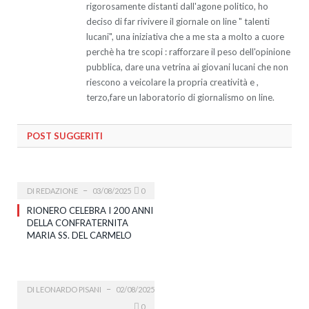
rigorosamente distanti dall'agone politico, ho
deciso di far rivivere il giornale on line " talenti
lucani", una iniziativa che a me sta a molto a cuore
perchè ha tre scopi : rafforzare il peso dell'opinione
pubblica, dare una vetrina ai giovani lucani che non
riescono a veicolare la propria creatività e ,
terzo,fare un laboratorio di giornalismo on line.
POST SUGGERITI
DI
REDAZIONE
03/08/2025
0
RIONERO CELEBRA I 200 ANNI
DELLA CONFRATERNITA
MARIA SS. DEL CARMELO
DI
LEONARDO PISANI
02/08/2025
0