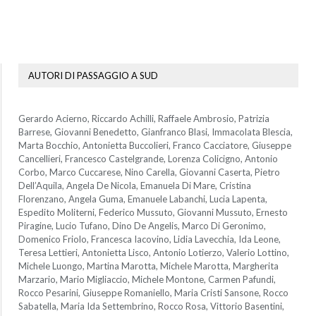
AUTORI DI PASSAGGIO A SUD
Gerardo Acierno, Riccardo Achilli, Raffaele Ambrosio, Patrizia
Barrese, Giovanni Benedetto, Gianfranco Blasi, Immacolata Blescia,
Marta Bocchio, Antonietta Buccolieri, Franco Cacciatore, Giuseppe
Cancellieri, Francesco Castelgrande, Lorenza Colicigno, Antonio
Corbo, Marco Cuccarese, Nino Carella, Giovanni Caserta, Pietro
Dell’Aquila, Angela De Nicola, Emanuela Di Mare, Cristina
Florenzano, Angela Guma, Emanuele Labanchi, Lucia Lapenta,
Espedito Moliterni, Federico Mussuto, Giovanni Mussuto, Ernesto
Piragine, Lucio Tufano, Dino De Angelis, Marco Di Geronimo,
Domenico Friolo, Francesca Iacovino, Lidia Lavecchia, Ida Leone,
Teresa Lettieri, Antonietta Lisco, Antonio Lotierzo, Valerio Lottino,
Michele Luongo, Martina Marotta, Michele Marotta, Margherita
Marzario, Mario Migliaccio, Michele Montone, Carmen Pafundi,
Rocco Pesarini, Giuseppe Romaniello, Maria Cristi Sansone, Rocco
Sabatella, Maria Ida Settembrino, Rocco Rosa, Vittorio Basentini,