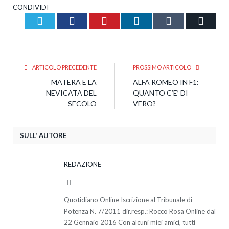
CONDIVIDI
Twitter
Facebook
Pinterest
LinkedIn
Tumblr
Email
ARTICOLO PRECEDENTE
PROSSIMO ARTICOLO
MATERA E LA
ALFA ROMEO IN F1:
NEVICATA DEL
QUANTO C’E’ DI
SECOLO
VERO?
SULL' AUTORE
REDAZIONE
Website
Quotidiano Online Iscrizione al Tribunale di
Potenza N. 7/2011 dir.resp.: Rocco Rosa Online dal
22 Gennaio 2016 Con alcuni miei amici, tutti