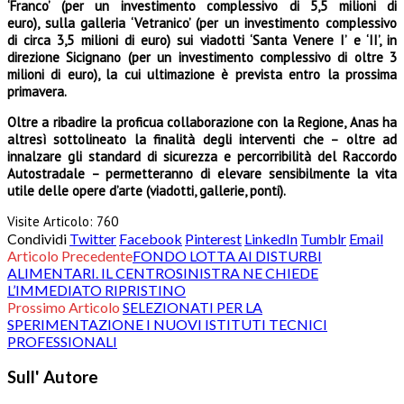
‘Franco’ (per un investimento complessivo di 5,5 milioni di
euro), sulla galleria ‘Vetranico’ (per un investimento complessivo
di circa 3,5 milioni di euro) sui viadotti ‘Santa Venere I’ e ‘II’, in
direzione Sicignano (per un investimento complessivo di oltre 3
milioni di euro), la cui ultimazione è prevista entro la prossima
primavera.
Oltre a ribadire la proficua collaborazione con la Regione, Anas ha
altresì sottolineato la finalità degli interventi che – oltre ad
innalzare gli standard di sicurezza e percorribilità del Raccordo
Autostradale – permetteranno di elevare sensibilmente la vita
utile delle opere d’arte (viadotti, gallerie, ponti).
Visite Articolo:
760
Condividi
Twitter
Facebook
Pinterest
LinkedIn
Tumblr
Email
Articolo Precedente
FONDO LOTTA AI DISTURBI
ALIMENTARI. IL CENTROSINISTRA NE CHIEDE
L’IMMEDIATO RIPRISTINO
Prossimo Articolo
SELEZIONATI PER LA
SPERIMENTAZIONE I NUOVI ISTITUTI TECNICI
PROFESSIONALI
Sull' Autore