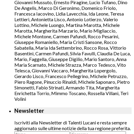
Giovanni Mussuto, Ernesto Piragine, Lucio Tufano, Dino
De Angelis, Marco Di Geronimo, Domenico Friolo,
Francesca Iacovino, Lidia Lavecchia, Ida Leone, Teresa
Lettieri, Antonietta Lisco, Antonio Lotierzo, Valerio
Lottino, Michele Luongo, Martina Marotta, Michele
Marotta, Margherita Marzario, Mario Migliaccio,
Michele Montone, Carmen Pafundi, Rocco Pesarini,
Giuseppe Romaniello, Maria Cristi Sansone, Rocco
Sabatella, Maria Ida Settembrino, Rocco Rosa, Vittorio
Basentini, Carmen Pafundi, Silvia Favulli, Claudia De Luca,
Mario, Faggella, Giuseppe Digilio, Mario Santoro, Anna
Maria Scarnato, Michele Strazza, Marco Tedesco, Vito
Telesca, Giovanni Vaccaro, Margherita Lopergolo,
Gerardo Lisco, Francesco Pellegrino, Michele Petruzzo,
Piero Ragone, Pinuccio Rinaldi, Michele Saponaro, Pietro
Simonetti, Fabio Strinati, Armando Tita, Margherita
Enrichetta Torrio, Mimmo Toscano, Rossella Villani, Teri
Volini
Newsletter
Iscriviti alla Newsletter di Talenti Lucani e resta sempre
aggiornato sulle ultime notizie della tua regione preferita.