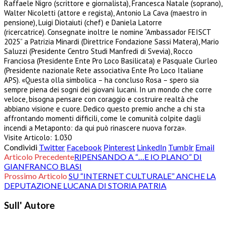
Raffaele Nigro (scrittore e giornalista), Francesca Natale (soprano),
Walter Nicoletti (attore e regista), Antonio La Cava (maestro in
pensione), Luigi Diotaiuti (chef) e Daniela Latorre
(ricercatrice). Consegnate inoltre le nomine “Ambassador FEISCT
2025” a Patrizia Minardi (Direttrice Fondazione Sassi Matera), Mario
Saluzzi (Presidente Centro Studi Manfredi di Svevia), Rocco
Franciosa (Presidente Ente Pro Loco Basilicata) e Pasquale Ciurleo
(Presidente nazionale Rete associativa Ente Pro Loco Italiane
APS). «Questa olla simbolica – ha concluso Rosa – spero sia
sempre piena dei sogni dei giovani lucani. In un mondo che corre
veloce, bisogna pensare con coraggio e costruire realtà che
abbiano visione e cuore. Dedico questo premio anche a chi sta
affrontando momenti difficili, come le comunità colpite dagli
incendi a Metaponto: da qui può rinascere nuova forza».
Visite Articolo:
1.030
Condividi
Twitter
Facebook
Pinterest
LinkedIn
Tumblr
Email
Articolo Precedente
RIPENSANDO A “…E IO PLANO” DI
GIANFRANCO BLASI
Prossimo Articolo
SU “INTERNET CULTURALE” ANCHE LA
DEPUTAZIONE LUCANA DI STORIA PATRIA
Sull' Autore