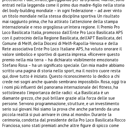
entrati nella leggenda come il primo duo madre-figlio nella storia
del body-building mondiale – in ogni federazione – ad aver vinto
un titolo mondiale nella stessa disciplina sportiva. Un risultato
mai raggiunto prima, che ha attirato l’attenzione della stampa
internazionale e reso orgogliosa un’intera regione. Il Premio Pro
Loco Basilicata Italia, promosso dall’Ente Pro Loco Basilicata APS
con il patrocinio della Regione Basilicata, dell’APT Basilicata, del
Comune di Melfi, della Diocesi di Melfi-Rapolla-Venosa e della
Rete associativa Ente Pro Loco Italiane APS, ha voluto onorare il
valore simbolico e sportivo di questa impresa.
«Ricevere questo
premio nella mia terra – ha dichiarato visibilmente emozionato
Stefano Rosa – ha un significato speciale. Con mia madre abbiamo
scritto una pagina di storia nello sport, ma il nostro cuore resta
qui, dove tutto è iniziato. Questo riconoscimento lo dedico a chi
crede nei sogni anche quando sembrano impossibili». Rosa, oggi tra
i nomi più influenti del panorama internazionale del fitness, ha
sottolineato l’importanza delle radici: «La Basilicata è un
diamante grezzo, che può brillare grazie alla forza delle sue
persone. Servono programmazione, strutture, e un investimento
serio sui giovani. Noi siamo la prova che anche partendo da una
piccola realtà si può arrivare in cima al mondo». Durante la
cerimonia, condotta dal presidente della Pro Loco Basilicata Rocco
Franciosa, sono stati premiati anche altre figure di spicco come