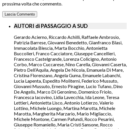
prossima volta che commento.
AUTORI di PASSAGGIO A SUD
Gerardo Acierno, Riccardo Achilli, Raffaele Ambrosio,
Patrizia Barrese, Giovanni Benedetto, Gianfranco Blasi,
Immacolata Blescia, Marta Bocchio, Antonietta
Buccolieri, Franco Cacciatore, Giuseppe Cancellieri,
Francesco Castelgrande, Lorenza Colicigno, Antonio
Corbo, Marco Cuccarese, Nino Carella, Giovanni Caserta,
Pietro Dell’Aquila, Angela De Nicola, Emanuela Di Mare,
Cristina Florenzano, Angela Guma, Emanuele Labanchi,
Lucia Lapenta, Espedito Moliterni, Federico Mussuto,
Giovanni Mussuto, Ernesto Piragine, Lucio Tufano, Dino
De Angelis, Marco Di Geronimo, Domenico Friolo,
Francesca Iacovino, Lidia Lavecchia, Ida Leone, Teresa
Lettieri, Antonietta Lisco, Antonio Lotierzo, Valerio
Lottino, Michele Luongo, Martina Marotta, Michele
Marotta, Margherita Marzario, Mario Migliaccio,
Michele Montone, Carmen Pafundi, Rocco Pesarini,
Giuseppe Romaniello, Maria Cristi Sansone, Rocco