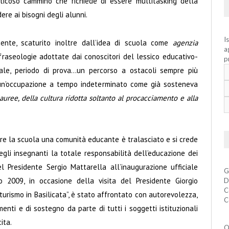
ticoso cammino che richiede di essere multitasking della
ere ai bisogni degli alunni.
I
ente, scaturito inoltre dall’idea di scuola come
agenzia
a
raseologie adottate dai conoscitori del lessico educativo-
p
onale, periodo di prova…un percorso a ostacoli sempre più
i un’occupazione a tempo indeterminato come già sosteneva
 lauree, della cultura ridotta soltanto al procacciamento e alla
ere la scuola una comunità educante è tralasciato e si crede
gli insegnanti la totale responsabilità dell’educazione dei
l Presidente Sergio Mattarella all’inaugurazione ufficiale
G
o 2009, in occasione della visita del Presidente Giorgio
D
C
 turismo in Basilicata”, è stato affrontato con autorevolezza,
C
enti e di sostegno da parte di tutti i soggetti istituzionali
ita.
Q