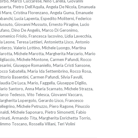
orbo, Marco Cuccarese, Nino Carella, Giovanni
aserta, Pietro Dell’Aquila, Angela De Nicola, Emanuela
i Mare, Cristina Florenzano, Angela Guma, Emanuele
abanchi, Lucia Lapenta, Espedito Moliterni, Federico
ussuto, Giovanni Mussuto, Ernesto Piragine, Lucio
ufano, Dino De Angelis, Marco Di Geronimo,
omenico Friolo, Francesca Iacovino, Lidia Lavecchia,
da Leone, Teresa Lettieri, Antonietta Lisco, Antonio
otierzo, Valerio Lottino, Michele Luongo, Martina
arotta, Michele Marotta, Margherita Marzario, Mario
igliaccio, Michele Montone, Carmen Pafundi, Rocco
esarini, Giuseppe Romaniello, Maria Cristi Sansone,
occo Sabatella, Maria Ida Settembrino, Rocco Rosa,
ittorio Basentini, Carmen Pafundi, Silvia Favulli,
laudia De Luca, Mario, Faggella, Giuseppe Digilio,
ario Santoro, Anna Maria Scarnato, Michele Strazza,
arco Tedesco, Vito Telesca, Giovanni Vaccaro,
argherita Lopergolo, Gerardo Lisco, Francesco
ellegrino, Michele Petruzzo, Piero Ragone, Pinuccio
inaldi, Michele Saponaro, Pietro Simonetti, Fabio
trinati, Armando Tita, Margherita Enrichetta Torrio,
immo Toscano, Rossella Villani, Teri Volini