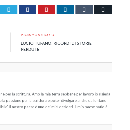
Twitter
Facebook
Pinterest
LinkedIn
Tumblr
Email
E
PROSSIMO ARTICOLO
I
LUCIO TUFANO: RICORDI DI STORIE
S
PERDUTE
ne per la scrittura. Amo la mia terra sebbene per lavoro io risieda
e la passione per la scrittura e poter divulgare anche da lontano
ile" il nostro paese è uno dei miei desideri. Il mio paese natio è