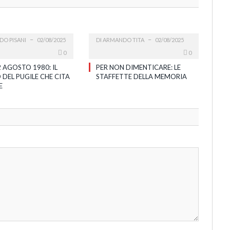
DO PISANI
02/08/2025
DI
ARMANDO TITA
02/08/2025
0
0
 AGOSTO 1980: IL
PER NON DIMENTICARE: LE
 DEL PUGILE CHE CITA
STAFFETTE DELLA MEMORIA
E