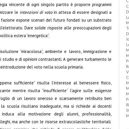
C
ategia vincente di ogni singolo partito è proporre programmi
C
imizzare le
intenzioni di voto
in attesa di essere designati a
D
L
 fazione espone scenari del futuro fondati su un substrato
M
ell’elettorato. Dare solide risposte alle preoccupazioni degli
T
D
politica estera “energetica”.
I
L
M
risoluzione “miracolosa”, ambiente e lavoro, immigrazione e
M
di studio e di opinioni contrastanti. A generare turbamento le
P
 reintroduzione del voto nella scuola primaria.
R
V
C
pena sufficiente” risulta l’interesse al benessere fisico,
M
M
ante mentre risulta “insufficiente” l’agire sulle esigenze
M
afoglio di un lavoro oneroso e scarsamente retribuito ben
P
R
 la scuola risultano inadeguate, ma si richiede ai docenti
S
nduca alla motivazione degli alunni, professionalità,
M
ghi, ma anche con le risorse extrascolastiche territoriali.