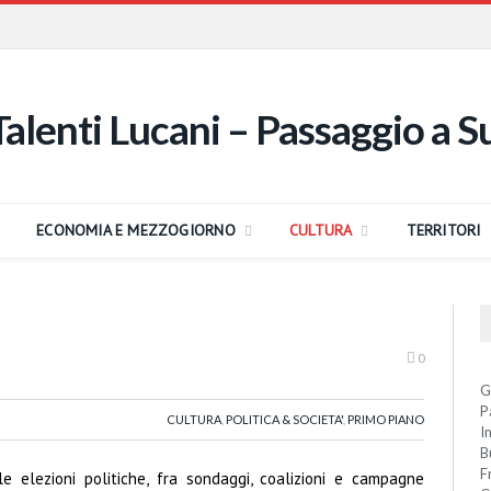
ECONOMIA E MEZZOGIORNO
CULTURA
TERRITORI
0
G
P
CULTURA
,
POLITICA & SOCIETA'
,
PRIMO PIANO
I
B
F
le elezioni politiche, fra sondaggi, coalizioni e campagne