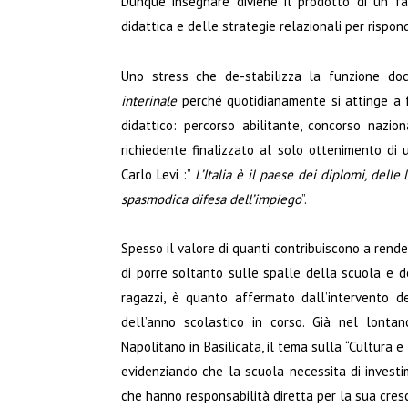
Dunque insegnare diviene il prodotto di un fa
didattica e delle strategie relazionali per rispond
Uno stress che de-stabilizza la funzione doc
interinale
perché quotidianamente si attinge a f
didattico: percorso abilitante, concorso nazi
richiedente finalizzato al solo ottenimento d
Carlo Levi :”
L’Italia è il paese dei diplomi, delle
spasmodica difesa dell’impiego
”.
Spesso il valore di quanti contribuiscono a rend
di porre soltanto sulle spalle della scuola e de
ragazzi, è quanto affermato dall’intervento de
dell’anno scolastico in corso. Già nel lontan
Napolitano in Basilicata, il tema sulla “Cultura e
evidenziando che la scuola necessita di investim
che hanno responsabilità diretta per la sua cresc