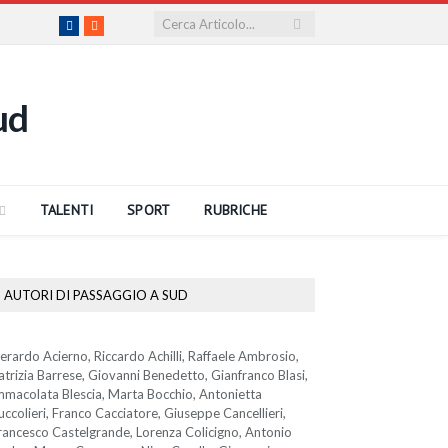
Facebook
RSS
TALENTI
SPORT
RUBRICHE
AUTORI DI PASSAGGIO A SUD
erardo Acierno, Riccardo Achilli, Raffaele Ambrosio,
atrizia Barrese, Giovanni Benedetto, Gianfranco Blasi,
mmacolata Blescia, Marta Bocchio, Antonietta
uccolieri, Franco Cacciatore, Giuseppe Cancellieri,
rancesco Castelgrande, Lorenza Colicigno, Antonio