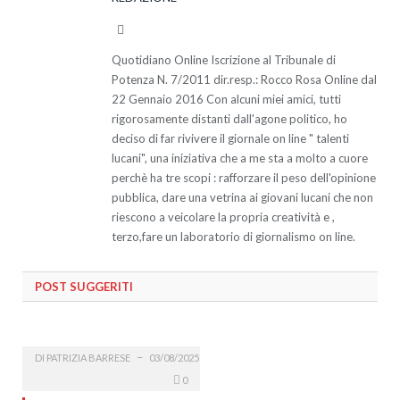
Website
Quotidiano Online Iscrizione al Tribunale di
Potenza N. 7/2011 dir.resp.: Rocco Rosa Online dal
22 Gennaio 2016 Con alcuni miei amici, tutti
rigorosamente distanti dall'agone politico, ho
deciso di far rivivere il giornale on line " talenti
lucani", una iniziativa che a me sta a molto a cuore
perchè ha tre scopi : rafforzare il peso dell'opinione
pubblica, dare una vetrina ai giovani lucani che non
riescono a veicolare la propria creatività e ,
terzo,fare un laboratorio di giornalismo on line.
POST SUGGERITI
DI
PATRIZIA BARRESE
03/08/2025
0