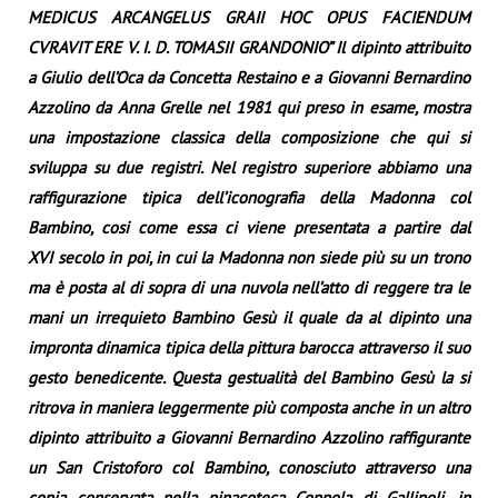
MEDICUS ARCANGELUS GRAII HOC OPUS FACIENDUM
CVRAVIT ERE V. I. D. TOMASII GRANDONIO” Il dipinto attribuito
a Giulio dell’Oca da Concetta Restaino e a Giovanni Bernardino
Azzolino da Anna Grelle nel 1981 qui preso in esame, mostra
una impostazione classica della composizione che qui si
sviluppa su due registri. Nel registro superiore abbiamo una
raffigurazione tipica dell’iconografia della Madonna col
Bambino, cosi come essa ci viene presentata a partire dal
XVI secolo in poi, in cui la Madonna non siede più su un trono
ma è posta al di sopra di una nuvola nell’atto di reggere tra le
mani un irrequieto Bambino Gesù il quale da al dipinto una
impronta dinamica tipica della pittura barocca attraverso il suo
gesto benedicente. Questa gestualità del Bambino Gesù la si
ritrova in maniera leggermente più composta anche in un altro
dipinto attribuito a Giovanni Bernardino Azzolino raffigurante
un San Cristoforo col Bambino, conosciuto attraverso una
copia conservata nella pinacoteca Coppola di Gallipoli, in