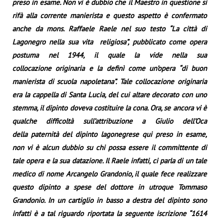
preso in esame. Non vi è dubbio che il Maestro in questione si
rifà alla corrente manierista e questo aspetto è confermato
anche da mons. Raffaele Raele nel suo testo “La città di
Lagonegro nella sua vita religiosa”, pubblicato come opera
postuma nel 1944, il quale la vide nella sua
collocazione originaria e la definì come un’opera “di buon
manierista di scuola napoletana”. Tale collocazione originaria
era la cappella di Santa Lucia, del cui altare decorato con uno
stemma, il dipinto doveva costituire la cona. Ora, se ancora vi è
qualche difficoltà sull’attribuzione a Giulio dell’Oca
della paternità del dipinto lagonegrese qui preso in esame,
non vi è alcun dubbio su chi possa essere il committente di
tale opera e la sua datazione. Il Raele infatti, ci parla di un tale
medico di nome Arcangelo Grandonio, il quale fece realizzare
questo dipinto a spese del dottore in utroque Tommaso
Grandonio. In un cartiglio in basso a destra del dipinto sono
infatti è a tal riguardo riportata la seguente iscrizione “1614