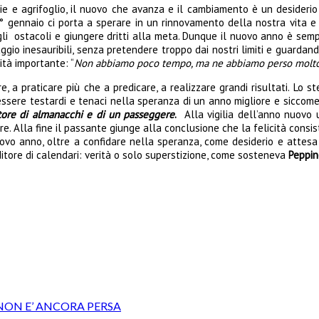
hie e agrifoglio, il nuovo che avanza e il cambiamento è un desiderio
° gennaio ci porta a sperare in un rinnovamento della nostra vita e de
 gli ostacoli e giungere dritti alla meta. Dunque il nuovo anno è sem
io inesauribili, senza pretendere troppo dai nostri limiti e guardand
ità importante: “
Non abbiamo poco tempo, ma ne abbiamo perso molt
 a praticare più che a predicare, a realizzare grandi risultati. Lo s
a essere testardi e tenaci nella speranza di un anno migliore e sicco
tore di almanacchi e di un passeggere
.
Alla vigilia dell’anno nuovo 
tore. Alla fine il passante giunge alla conclusione che la felicità cons
uovo anno, oltre a confidare nella speranza, come desiderio e attesa
itore di calendari: verità o solo superstizione, come sosteneva
Peppin
 NON E’ ANCORA PERSA