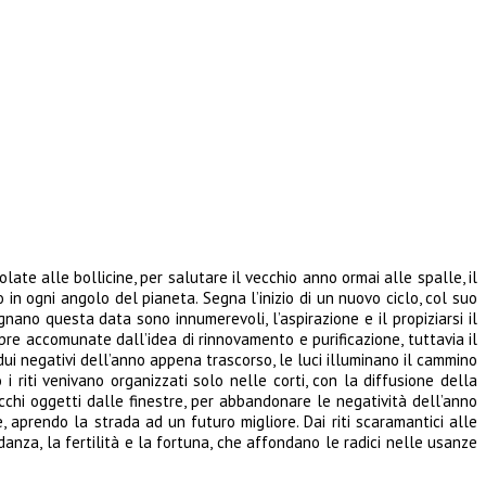
ate alle bollicine, per salutare il vecchio anno ormai alle spalle, il
n ogni angolo del pianeta. Segna l’inizio di un nuovo ciclo, col suo
gnano questa data sono innumerevoli, l’aspirazione e il propiziarsi il
pre accomunate dall’idea di rinnovamento e purificazione, tuttavia il
idui negativi dell’anno appena trascorso, le luci illuminano il cammino
 riti venivano organizzati solo nelle corti, con la diffusione della
cchi oggetti dalle finestre, per abbandonare le negatività dell’anno
, aprendo la strada ad un futuro migliore. Dai riti scaramantici alle
danza, la fertilità e la fortuna, che affondano le radici nelle usanze