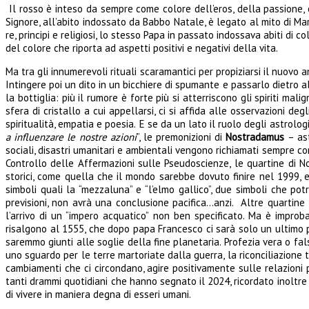
Il rosso è inteso da sempre come colore dell’eros, della passione, o
Signore, all’abito indossato da Babbo Natale, è legato al mito di Mar
re, principi e religiosi, lo stesso Papa in passato indossava abiti di
del colore che riporta ad aspetti positivi e negativi della vita.
Ma tra gli innumerevoli rituali scaramantici per propiziarsi il nuovo 
Intingere poi un dito in un bicchiere di spumante e passarlo dietro 
la bottiglia: più il rumore è forte più si atterriscono gli spiriti 
sfera di cristallo a cui appellarsi, ci si affida alle osservazioni d
spiritualità, empatia e poesia.
E se da un lato il ruolo degli astrolog
a influenzare le nostre azioni
”, le premonizioni di
Nostradamus
– ast
sociali, disastri umanitari e ambientali vengono richiamati sempre 
Controllo delle Affermazioni sulle Pseudoscienze, le quartine di
storici, come quella che il mondo sarebbe dovuto finire nel 1999, e
simboli quali la “mezzaluna” e “l’elmo gallico”, due simboli che po
previsioni, non avrà una conclusione pacifica…anzi.
Altre quartine 
l’arrivo di un “impero acquatico” non ben specificato. Ma è impro
risalgono al 1555, che dopo papa Francesco ci sarà solo un ultimo p
saremmo giunti alle soglie della fine planetaria. Profezia vera o fa
uno sguardo per le terre martoriate dalla guerra, la riconciliazione 
cambiamenti che ci circondano, agire positivamente sulle relazioni 
tanti drammi quotidiani che hanno segnato il 2024, ricordato inoltre 
di vivere in maniera degna di esseri umani.