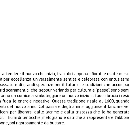
ttendere il nuovo che inizia, tra calici appena sfiorati e risate mescol
à per eccellenza, universalmente sentita e celebrata con entusiasmo i
 passato e di grandi speranze per il futuro. Le tradizioni che accompa
iti scaramantici che, seppur variando per cultura e “paese”, sono sem
fanno da cornice a simboleggiare un nuovo inizio: il fuoco brucia i res
 fuga le energie negative.
Questa tradizione risale al 1600, quando i
enti del nuovo anno. Col passare degli anni si aggiunse il lanciare ve
alconi per liberarsi dalle lacrime e dalla tristezza che le ha generate
li i fiumi di lenticchie, melograno e ostriche a rappresentare l’abbon
donne, poi rigorosamente da buttare.