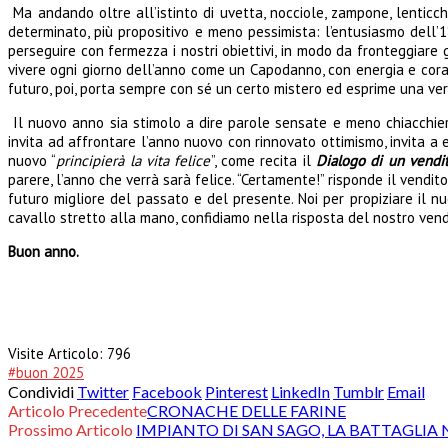
Ma andando oltre all’istinto di uvetta, nocciole, zampone, lenticc
determinato, più propositivo e meno pessimista: l’entusiasmo dell’1
perseguire con fermezza i nostri obiettivi, in modo da fronteggiare
vivere ogni giorno dell’anno come un Capodanno, con energia e coragg
futuro, poi, porta sempre con sé un certo mistero ed esprime una ver
Il nuovo anno sia stimolo a dire parole sensate e meno chiacchiere,
invita ad affrontare l’anno nuovo con rinnovato ottimismo, invita 
nuovo “
principierà la vita felice
”, come recita il
Dialogo di un vendi
parere, l’anno che verrà sarà felice. “Certamente!” risponde il vendi
futuro migliore del passato e del presente. Noi per propiziare il n
cavallo stretto alla mano, confidiamo nella risposta del nostro vend
Buon anno.
Visite Articolo:
796
#buon 2025
Condividi
Twitter
Facebook
Pinterest
LinkedIn
Tumblr
Email
Articolo Precedente
CRONACHE DELLE FARINE
Prossimo Articolo
IMPIANTO DI SAN SAGO, LA BATTAGLIA