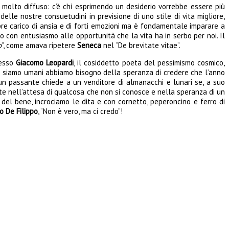
 molto diffuso: c’è chi esprimendo un desiderio vorrebbe essere più
lle nostre consuetudini in previsione di uno stile di vita migliore,
pre carico di ansia e di forti emozioni ma è fondamentale imparare a
o con entusiasmo alle opportunità che la vita ha in serbo per noi. Il
o
”, come amava ripetere
Seneca
nel “De brevitate vitae”.
tesso
Giacomo Leopardi
, il cosiddetto poeta del pessimismo cosmico,
me siamo umani abbiamo bisogno della speranza di credere che l’anno
un passante chiede a un venditore di almanacchi e lunari se, a suo
iste nell’attesa di qualcosa che non si conosce e nella speranza di un
 del bene, incrociamo le dita e con cornetto, peperoncino e ferro di
o De Filippo
, “Non è vero, ma ci credo”!