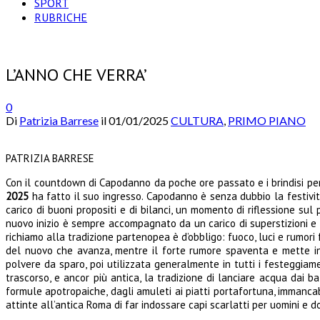
SPORT
RUBRICHE
L’ANNO CHE VERRA’
0
Di
Patrizia Barrese
il
01/01/2025
CULTURA
,
PRIMO PIANO
PATRIZIA BARRESE
Con il countdown di Capodanno da poche ore passato e i brindisi per a
2025
ha fatto il suo ingresso. Capodanno è senza dubbio la festivit
carico di buoni propositi e di bilanci, un momento di riflessione sul
nuovo inizio è sempre accompagnato da un carico di superstizioni e r
richiamo alla tradizione partenopea è d’obbligo: fuoco, luci e rumori 
del nuovo che avanza, mentre il forte rumore spaventa e mette in
polvere da sparo, poi utilizzata generalmente in tutti i festeggiam
trascorso, e ancor più antica, la tradizione di lanciare acqua dai b
formule apotropaiche, dagli amuleti ai piatti portafortuna, immancabi
attinte all’antica Roma di far indossare capi scarlatti per uomini e 