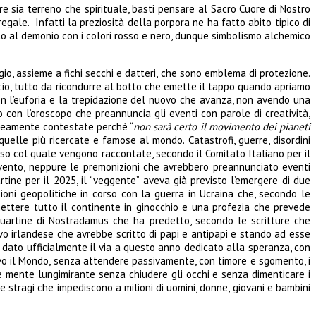
re sia terreno che spirituale, basti pensare al Sacro Cuore di Nostro
egale. Infatti la preziosità della porpora ne ha fatto abito tipico di
ciato al demonio con i colori rosso e nero, dunque simbolismo alchemico
ogio, assieme a fichi secchi e datteri, che sono emblema di protezione.
icio, tutto da ricondurre al botto che emette il tappo quando apriamo
 con l’euforia e la trepidazione del nuovo che avanza, non avendo una
ro con l’oroscopo che preannuncia gli eventi con parole di creatività,
raneamente contestate perchè “
non sarà certo il movimento dei pianeti
elle più ricercate e famose al mondo. Catastrofi, guerre, disordini
so col quale vengono raccontate, secondo il Comitato Italiano per il
vento, neppure le premonizioni che avrebbero preannunciato eventi
tine per il 2025, il “veggente” aveva già previsto l’emergere di due
sioni geopolitiche in corso con la guerra in Ucraina che, secondo le
ettere tutto il continente in ginocchio e una profezia che prevede
 quartine di Nostradamus che ha predetto, secondo le scritture che
vo irlandese che avrebbe scritto di papi e antipapi e stando ad esse
a dato ufficialmente il via a questo anno dedicato alla speranza, con
itivo il Mondo, senza attendere passivamente, con timore e sgomento, i
 e mente lungimirante senza chiudere gli occhi e senza dimenticare i
e stragi che impediscono a milioni di uomini, donne, giovani e bambini