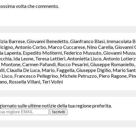
 prossima volta che commento.
rizia Barrese, Giovanni Benedetto, Gianfranco Blasi, Immacolata B
icigno, Antonio Corbo, Marco Cuccarese, Nino Carella, Giovanni C
a Lapenta, Espedito Moliterni, Federico Mussuto, Giovanni Mussut
chia, Ida Leone, Teresa Lettieri, Antonietta Lisco, Antonio Lotie
Montone, Carmen Pafundi, Rocco Pesarini, Giuseppe Romaniello, M
ulli, Claudia De Luca, Mario, Faggella, Giuseppe Digilio, Mario S
isco, Francesco Pellegrino, Michele Petruzzo, Piero Ragone, Pinuc
, Rossella Villani, Teri Volini
giornato sulle ultime notizie della tua regione preferita.
Iscriviti