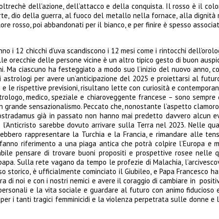
ltrechè dell’azione, dell’attacco e della conquista. Il rosso è il colo
te, dio della guerra, al fuoco del metallo nella fornace, alla dignità r
 colore rosso, poi abbandonati per il bianco, e per finire è spesso asso
anno i 12 chicchi d’uva scandiscono i 12 mesi come i rintocchi dell’orol
alle orecchie delle persone vicine è un altro tipico gesto di buon ausp
maligni. Ma ciascuno ha festeggiato a modo suo l’inizio del nuovo anno,
egli astrologi per avere un’anticipazione del 2025 e proiettarsi al futu
i e le rispettive previsioni, risultano lette con curiosità e contempo
rologo, medico, speziale e chiaroveggente francese – sono sempre qu
con grande sensazionalismo. Peccato che, nonostante l’aspetto clamoro
 Nostradamus già in passato non hanno mai predetto davvero alcun e
 l’Anticristo sarebbe dovuto arrivare sulla Terra nel 2023. Nelle quar
trebbero rappresentare la Turchia e la Francia, e rimandare alle ten
fanno riferimento a una piaga antica che potrà colpire l’Europa e m
babile pensare di trovare buoni propositi e prospettive rosee nelle
apa. Sulla rete vagano da tempo le profezie di Malachia, l’arcivesco
lso storico, è ufficialmente cominciato il Giubileo, e Papa Francesco h
tra di noi e con i nostri nemici e avere il coraggio di cambiare in pos
personali e la vita sociale e guardare al futuro con animo fiducioso
per i tanti tragici femminicidi e la violenza perpetrata sulle donne e l