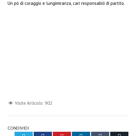
Un pò di coraggio e lungimiranza, cari responsabili di partito.
Visite Articolo:
902
CONDIVIDI
Twitter
Facebook
Pinterest
LinkedIn
Tumblr
Email