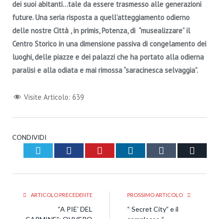
dei suoi abitanti…tale da essere trasmesso alle generazioni
future.
Una seria risposta a quell’atteggiamento odierno
delle nostre Città , in primis, Potenza, di “musealizzare” il
Centro Storico in una dimensione passiva di congelamento dei
luoghi, delle piazze e dei palazzi che ha portato alla odierna
paralisi e alla odiata e mai rimossa “saracinesca selvaggia”.
Visite Articolo:
639
CONDIVIDI
Twitter
Facebook
Pinterest
LinkedIn
Tumblr
Email
ARTICOLO PRECEDENTE
PROSSIMO ARTICOLO
“A PIE’ DEL
“ Secret City” e il