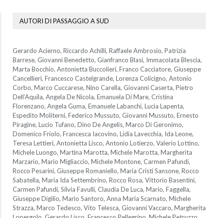
AUTORI DI PASSAGGIO A SUD
Gerardo Acierno, Riccardo Achilli, Raffaele Ambrosio, Patrizia
Barrese, Giovanni Benedetto, Gianfranco Blasi, Immacolata Blescia,
Marta Bocchio, Antonietta Buccolieri, Franco Cacciatore, Giuseppe
Cancellieri, Francesco Castelgrande, Lorenza Colicigno, Antonio
Corbo, Marco Cuccarese, Nino Carella, Giovanni Caserta, Pietro
Dell’Aquila, Angela De Nicola, Emanuela Di Mare, Cristina
Florenzano, Angela Guma, Emanuele Labanchi, Lucia Lapenta,
Espedito Moliterni, Federico Mussuto, Giovanni Mussuto, Ernesto
Piragine, Lucio Tufano, Dino De Angelis, Marco Di Geronimo,
Domenico Friolo, Francesca Iacovino, Lidia Lavecchia, Ida Leone,
Teresa Lettieri, Antonietta Lisco, Antonio Lotierzo, Valerio Lottino,
Michele Luongo, Martina Marotta, Michele Marotta, Margherita
Marzario, Mario Migliaccio, Michele Montone, Carmen Pafundi,
Rocco Pesarini, Giuseppe Romaniello, Maria Cristi Sansone, Rocco
Sabatella, Maria Ida Settembrino, Rocco Rosa, Vittorio Basentini,
Carmen Pafundi, Silvia Favulli, Claudia De Luca, Mario, Faggella,
Giuseppe Digilio, Mario Santoro, Anna Maria Scarnato, Michele
Strazza, Marco Tedesco, Vito Telesca, Giovanni Vaccaro, Margherita
Lopergolo, Gerardo Lisco, Francesco Pellegrino, Michele Petruzzo,