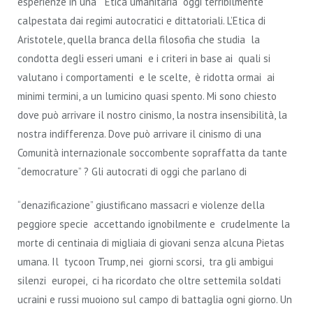
esperienze in una “Etica umanitaria” oggi terribilmente
calpestata dai regimi autocratici e dittatoriali. L’Etica di
Aristotele, quella branca della filosofia che studia la
condotta degli esseri umani e i criteri in base ai quali si
valutano i comportamenti e le scelte, è ridotta ormai ai
minimi termini, a un lumicino quasi spento. Mi sono chiesto
dove può arrivare il nostro cinismo, la nostra insensibilità, la
nostra indifferenza. Dove può arrivare il cinismo di una
Comunità internazionale soccombente sopraffatta da tante
“democrature” ?
Gli autocrati di oggi che parlano di
“denazificazione” giustificano massacri e violenze della
peggiore specie accettando ignobilmente e crudelmente la
morte di centinaia di migliaia di giovani senza alcuna Pietas
umana. Il tycoon Trump, nei giorni scorsi, tra gli ambigui
silenzi europei, ci ha ricordato che oltre settemila soldati
ucraini e russi muoiono sul campo di battaglia ogni giorno. Un