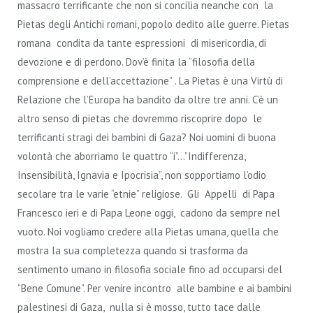
massacro terrificante che non si concilia neanche con la
Pietas degli Antichi romani, popolo dedito alle guerre. Pietas
romana condita da tante espressioni di misericordia, di
devozione e di perdono. Dov’è finita la “filosofia della
comprensione e dell’accettazione” . La Pietas è una Virtù di
Relazione che l’Europa ha bandito da oltre tre anni. C’è un
altro senso di pietas che dovremmo riscoprire dopo le
terrificanti stragi dei bambini di Gaza? Noi uomini di buona
volontà che aborriamo le quattro “i”…”Indifferenza,
Insensibilità, Ignavia e Ipocrisia”, non sopportiamo l’odio
secolare tra le varie “etnie” religiose. Gli Appelli di Papa
Francesco ieri e di Papa Leone oggi, cadono da sempre nel
vuoto. Noi vogliamo credere alla Pietas umana, quella che
mostra la sua completezza quando si trasforma da
sentimento umano in filosofia sociale fino ad occuparsi del
“Bene Comune”. Per venire incontro alle bambine e ai bambini
palestinesi di Gaza, nulla si è mosso, tutto tace dalle