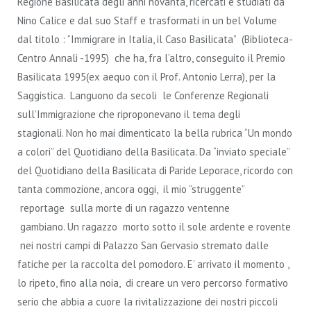
Regione Basilicata degli anni novanta, ricercati e studiati da
Nino Calice e dal suo Staff e trasformati in un bel Volume
dal titolo : “Immigrare in Italia, il Caso Basilicata” (Biblioteca-
Centro Annali -1995) che ha, fra l’altro, conseguito il Premio
Basilicata 1995(ex aequo con il Prof. Antonio Lerra), per la
Saggistica. Languono da secoli le Conferenze Regionali
sull’Immigrazione che riproponevano il tema degli
stagionali. Non ho mai dimenticato la bella rubrica “Un mondo
a colori” del Quotidiano della Basilicata. Da “inviato speciale”
del Quotidiano della Basilicata di Paride Leporace, ricordo con
tanta commozione, ancora oggi, il mio “struggente”
reportage sulla morte di un ragazzo ventenne
gambiano. Un ragazzo morto sotto il sole ardente e rovente
nei nostri campi di Palazzo San Gervasio stremato dalle
fatiche per la raccolta del pomodoro. E’ arrivato il momento ,
lo ripeto, fino alla noia, di creare un vero percorso formativo
serio che abbia a cuore la rivitalizzazione dei nostri piccoli