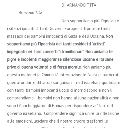
DI ARMANDO TITA
Armando Tita
Non sopportiamo più l’ignavia e
i silenzi ipocriti di tanti Governi Europei di fronte ai tanti
massacri dei bambini innocenti di Gaza e dell’Ucraina.
Non
sopportiamo più l’ipocrisia dei tanti cosiddetti “artisti”
impegnati nei loro concerti “stramilionari”
.
Non amiamo le
pigre e indolenti maggioranze silenziose lucane e italiane
prive di buona volontà e di forza morale
. Non amiamo più
questa maledetta Comunità internazionale fatta di autocrati,
guerrafondai e dittatori sanguinari. I raid israeliani quotidiani
con tanti bambini innocenti uccisi ci inorridiscono e non li
comprendiamo. I bambini non hanno alcuna nazionalità e non
sono i fiancheggiatori di Hamas per rispondere ai “fan” del
governo israeliano. Comprendere significa unire la riflessione
alle emozioni, lasciare che il nostro cruore trasformi le