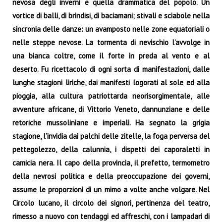
nevosa degli inverni e quella drammatica del popolo. Un
vortice di balli, di brindisi, di baciamani; stivali e sciabole nella
sincronia delle danze: un avamposto nelle zone equatoriali o
nelle steppe nevose. La tormenta di nevischio l’avvolge in
una bianca coltre, come il forte in preda al vento e al
deserto. Fu ricettacolo di ogni sorta di manifestazioni, dalle
lunghe stagioni liriche, dai manifesti logorati al sole ed alla
pioggia, alla cultura patriottarda neorisorgimentale, alle
avventure africane, di Vittorio Veneto, dannunziane e delle
retoriche mussoliniane e imperiali. Ha segnato la grigia
stagione, l’invidia dai palchi delle zitelle, la foga perversa del
pettegolezzo, della calunnia, i dispetti dei caporaletti in
camicia nera. Il capo della provincia, il prefetto, termometro
della nevrosi politica e della preoccupazione dei governi,
assume le proporzioni di un mimo a volte anche volgare. Nel
Circolo lucano, il circolo dei signori, pertinenza del teatro,
rimesso a nuovo con tendaggi ed affreschi, con i lampadari di