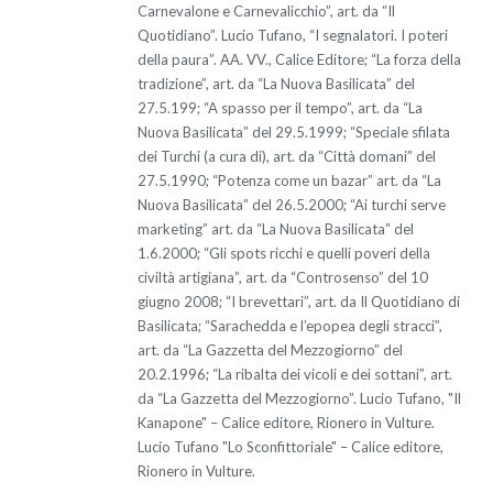
Carnevalone e Carnevalicchio”, art. da “Il
Quotidiano”. Lucio Tufano, “I segnalatori. I poteri
della paura”. AA. VV., Calice Editore; “La forza della
tradizione”, art. da “La Nuova Basilicata” del
27.5.199; “A spasso per il tempo”, art. da “La
Nuova Basilicata” del 29.5.1999; “Speciale sfilata
dei Turchi (a cura di), art. da “Città domani” del
27.5.1990; “Potenza come un bazar” art. da “La
Nuova Basilicata” del 26.5.2000; “Ai turchi serve
marketing” art. da “La Nuova Basilicata” del
1.6.2000; “Gli spots ricchi e quelli poveri della
civiltà artigiana”, art. da “Controsenso” del 10
giugno 2008; “I brevettari”, art. da Il Quotidiano di
Basilicata; “Sarachedda e l’epopea degli stracci”,
art. da “La Gazzetta del Mezzogiorno” del
20.2.1996; “La ribalta dei vicoli e dei sottani”, art.
da “La Gazzetta del Mezzogiorno”. Lucio Tufano, "Il
Kanapone" – Calice editore, Rionero in Vulture.
Lucio Tufano "Lo Sconfittoriale" – Calice editore,
Rionero in Vulture.