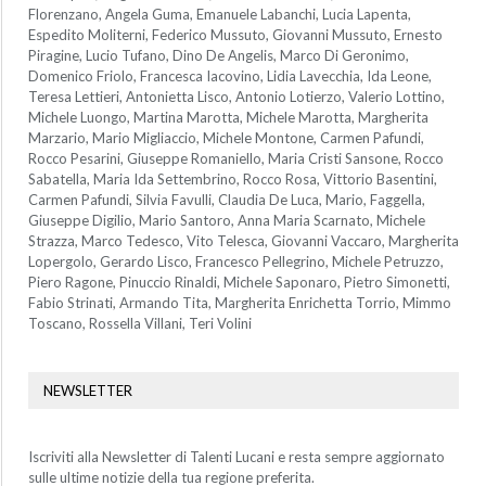
Florenzano, Angela Guma, Emanuele Labanchi, Lucia Lapenta,
Espedito Moliterni, Federico Mussuto, Giovanni Mussuto, Ernesto
Piragine, Lucio Tufano, Dino De Angelis, Marco Di Geronimo,
Domenico Friolo, Francesca Iacovino, Lidia Lavecchia, Ida Leone,
Teresa Lettieri, Antonietta Lisco, Antonio Lotierzo, Valerio Lottino,
Michele Luongo, Martina Marotta, Michele Marotta, Margherita
Marzario, Mario Migliaccio, Michele Montone, Carmen Pafundi,
Rocco Pesarini, Giuseppe Romaniello, Maria Cristi Sansone, Rocco
Sabatella, Maria Ida Settembrino, Rocco Rosa, Vittorio Basentini,
Carmen Pafundi, Silvia Favulli, Claudia De Luca, Mario, Faggella,
Giuseppe Digilio, Mario Santoro, Anna Maria Scarnato, Michele
Strazza, Marco Tedesco, Vito Telesca, Giovanni Vaccaro, Margherita
Lopergolo, Gerardo Lisco, Francesco Pellegrino, Michele Petruzzo,
Piero Ragone, Pinuccio Rinaldi, Michele Saponaro, Pietro Simonetti,
Fabio Strinati, Armando Tita, Margherita Enrichetta Torrio, Mimmo
Toscano, Rossella Villani, Teri Volini
NEWSLETTER
Iscriviti alla Newsletter di Talenti Lucani e resta sempre aggiornato
sulle ultime notizie della tua regione preferita.