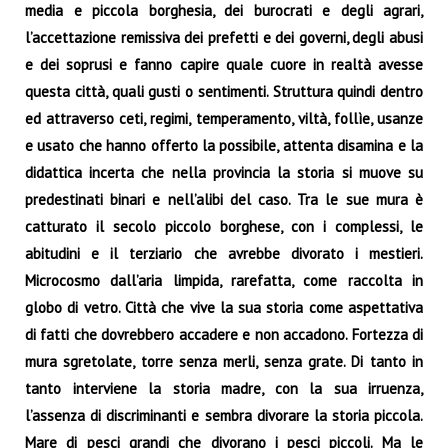
media e piccola borghesia, dei burocrati e degli agrari,
l’accettazione remissiva dei prefetti e dei governi, degli abusi
e dei soprusi e fanno capire quale cuore in realtà avesse
questa città, quali gusti o sentimenti. Struttura quindi dentro
ed attraverso ceti, regimi, temperamento, viltà, follìe, usanze
e usato che hanno offerto la possibile, attenta disamina e la
didattica incerta che nella provincia la storia si muove su
predestinati binari e nell’alibi del caso. Tra le sue mura è
catturato il secolo piccolo borghese, con i complessi, le
abitudini e il terziario che avrebbe divorato i mestieri.
Microcosmo dall’aria limpida, rarefatta, come raccolta in
globo di vetro. Città che vive la sua storia come aspettativa
di fatti che dovrebbero accadere e non accadono. Fortezza di
mura sgretolate, torre senza merli, senza grate. Di tanto in
tanto interviene la storia madre, con la sua irruenza,
l’assenza di discriminanti e sembra divorare la storia piccola.
Mare di pesci grandi che divorano i pesci piccoli. Ma le