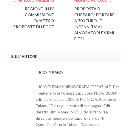
ARTICOLO PRECEDENTE
PROSSIMO ARTICOLO
REGIONE, IN IV
PROPOSTA DI
COMMISSIONE
CUPPARO: PORTARE
QUATTRO
A 700 EURO LE
PROPOSTE DI LEGGE
INDENNITA’ AI
ALVORATORI EX RMI
E TSI
SULL' AUTORE
LUCIO TUFANO
LUCIO TUFANO: BIBLIOGRAFIA ESSENZIALE “Per
il centenario di Potenza capoluogo (1806-2006)” –
Edizioni Spartaco 2008. S. Maria C. V. (Ce). Lucio
Tufano, “Dal regale teatro di campagna”. Edit.
Baratto Libri. Roma 1987. Lucio Tufano, “Le
dissolute ragnatele del sapore”, art. da “Il
Quotidiano”. Lucio Tufano, “Carnevale,