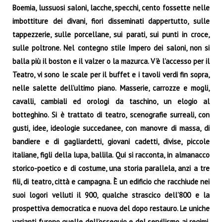
Boemia, lussuosi saloni, lacche, specchi, cento fossette nelle
imbottiture dei divani, fiori disseminati dappertutto, sulle
tappezzerie, sulle porcellane, sui parati, sui punti in croce,
sulle poltrone. Nel contegno stile Impero dei saloni, non si
balla più il boston e il valzer o la mazurca. V’è l’accesso per il
Teatro, vi sono le scale per il buffet e i tavoli verdi fin sopra,
nelle salette dell’ultimo piano. Masserie, carrozze e mogli,
cavalli, cambiali ed orologi da taschino, un elogio al
botteghino. Si è trattato di teatro, scenografie surreali, con
gusti, idee, ideologie succedanee, con manovre di massa, di
bandiere e di gagliardetti, giovani cadetti, divise, piccole
italiane, figli della lupa, ballila. Qui si racconta, in almanacco
storico-poetico e di costume, una storia parallela, anzi a tre
fili, di teatro, città e campagna. È un edificio che racchiude nei
suoi logori velluti il 900, qualche strascico dell’800 e la
prospettiva democratica e nuova del dopo restauro. Le uniche
varianti furono quelle dell’ossequio e del servilismo ai regimi,