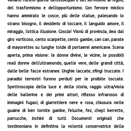
del trasformismo e dell’opportunismo. Con fervore mistico
hanno ammirato le cosce, più delle statue, palesando lo
strano bisogno, il desiderio di toccare, il languido amore, il
miraggio, l’ottica illusione. Coscia! Visnù di provincia, dea dal
giro vorticoso, cento scarpette, cento gambe, can can, parate
di mayorettes su lunghe tolde di portaerei americane. Scena
aperta, prima visione: le donne divine, le vicine, le possibili
reali donne dell’ultramondo, quelle vere, delle grandi città,
dalle belle facce estranee. Unghie laccate, sfingi truccate. I
paradisi terrestri furono perduti per le proibite toccate.
Spettroscopia della luce e della storia, raggio ultra/viola
delle ballerine e dei primi attori, riflesso infrarosso di
immagini fugaci, di giarrettiere nere e rosa, chiusura nelle
guaine di ben tornite gambe, feluche, fez, chepì berrette,
parrucche, inchini di tutti. Documenti originali che
testimoniano in definitiva la volontà conservatrice della