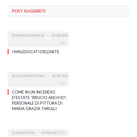
POST SUGGERITI
DI
PATRIZIA BARRESE
03/08/2025
0
I MALEDUCATI DELL’ARTE
DI
LEONARDO PISANI
02/08/2025
0
COME IN UN INCENDIO
D’ESTATE “BRUCIO ANCH’IO”,
PERSONALE DI PITTURA DI
MARIA GRAZIA TARULLI
DI
REDAZIONE
02/08/2025
0