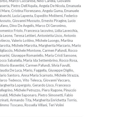
orbo, Marco Cuccarese, Nino Carella, Giovanni
aserta, Pietro Dell’Aquila, Angela De Nicola, Emanuela
i Mare, Cristina Florenzano, Angela Guma, Emanuele
abanchi, Lucia Lapenta, Espedito Moliterni, Federico
ussuto, Giovanni Mussuto, Ernesto Piragine, Lucio
ufano, Dino De Angelis, Marco Di Geronimo,
omenico Friolo, Francesca Iacovino, Lidia Lavecchia,
da Leone, Teresa Lettieri, Antonietta Lisco, Antonio
otierzo, Valerio Lottino, Michele Luongo, Martina
arotta, Michele Marotta, Margherita Marzario, Mario
igliaccio, Michele Montone, Carmen Pafundi, Rocco
esarini, Giuseppe Romaniello, Maria Cristi Sansone,
occo Sabatella, Maria Ida Settembrino, Rocco Rosa,
ittorio Basentini, Carmen Pafundi, Silvia Favulli,
laudia De Luca, Mario, Faggella, Giuseppe Digilio,
ario Santoro, Anna Maria Scarnato, Michele Strazza,
arco Tedesco, Vito Telesca, Giovanni Vaccaro,
argherita Lopergolo, Gerardo Lisco, Francesco
ellegrino, Michele Petruzzo, Piero Ragone, Pinuccio
inaldi, Michele Saponaro, Pietro Simonetti, Fabio
trinati, Armando Tita, Margherita Enrichetta Torrio,
immo Toscano, Rossella Villani, Teri Volini