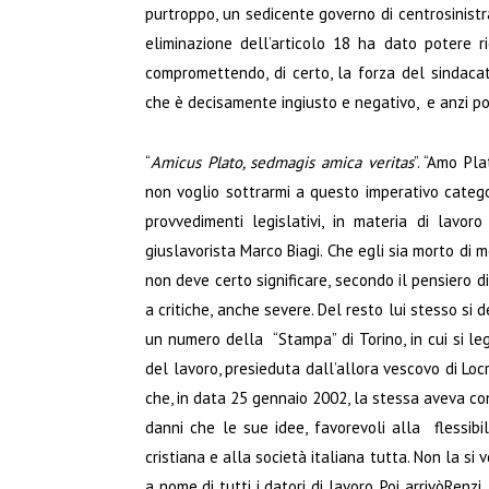
purtroppo, un sedicente governo di centrosinistra
eliminazione dell’articolo 18 ha dato potere r
compromettendo, di certo, la forza del sindacato
che è decisamente ingiusto e negativo, e anzi po
“
Amicus Plato, sedmagis amica veritas
”. “Amo Pl
non voglio sottrarmi a questo imperativo categ
provvedimenti legislativi, in materia di lavo
giuslavorista Marco Biagi. Che egli sia morto di mo
non deve certo significare, secondo il pensiero 
a critiche, anche severe. Del resto lui stesso si 
un numero della “Stampa” di Torino, in cui si le
del lavoro, presieduta dall’allora vescovo di Locr
che, in data 25 gennaio 2002, la stessa aveva co
danni che le sue idee, favorevoli alla flessibil
cristiana e alla società italiana tutta. Non la si 
a nome di tutti i datori di lavoro. Poi arrivòRenz