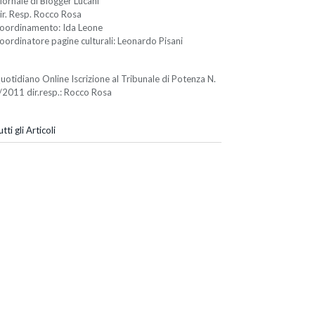
iornale di Blogger Lucani
ir. Resp. Rocco Rosa
oordinamento: Ida Leone
oordinatore pagine culturali: Leonardo Pisani
uotidiano Online Iscrizione al Tribunale di Potenza N.
/2011 dir.resp.: Rocco Rosa
tti gli Articoli