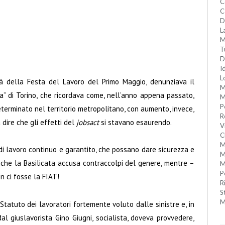
C
C
D
L
M
T
D
I
L
tà della Festa del Lavoro del Primo Maggio, denunziava il
M
a” di Torino, che ricordava come, nell’anno appena passato,
M
P
eterminato nel territorio metropolitano, con aumento, invece,
R
 dire che gli effetti del
jobsact
si stavano esaurendo.
V
C
M
 di lavoro continuo e garantito, che possano dare sicurezza e
M
Anche la Basilicata accusa contraccolpi del genere, mentre –
M
P
n ci fosse la FIAT!
R
S
M
 Statuto dei lavoratori fortemente voluto dalle sinistre e, in
 dal giuslavorista Gino Giugni, socialista, doveva provvedere,