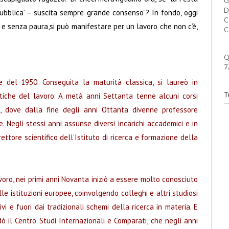
G
D
ubblica’ – suscita sempre grande consenso”? In fondo, oggi
C
te e senza paura,si può manifestare per un lavoro che non c’è,
C
Q
7
del 1950. Conseguita la maturità classica, si laureò in
Tu
itiche del lavoro. A metà anni Settanta tenne alcuni corsi
a, dove dalla fine degli anni Ottanta divenne professore
. Negli stessi anni assunse diversi incarichi accademici e in
ttore scientifico dell’Istituto di ricerca e formazione della
avoro, nei primi anni Novanta iniziò a essere molto conosciuto
lle istituzioni europee, coinvolgendo colleghi e altri studiosi
i e fuori dai tradizionali schemi della ricerca in materia. E
dò il Centro Studi Internazionali e Comparati, che negli anni