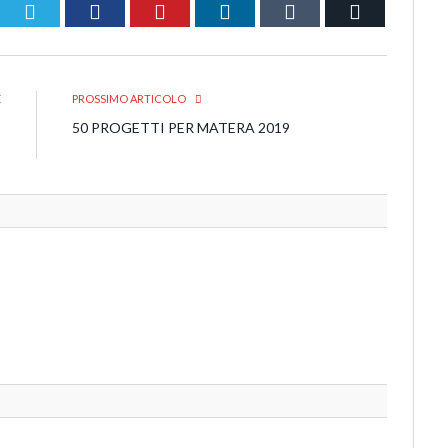
Twitter
Facebook
Pinterest
LinkedIn
Tumblr
Email
E
PROSSIMO ARTICOLO
E
50 PROGETTI PER MATERA 2019
E