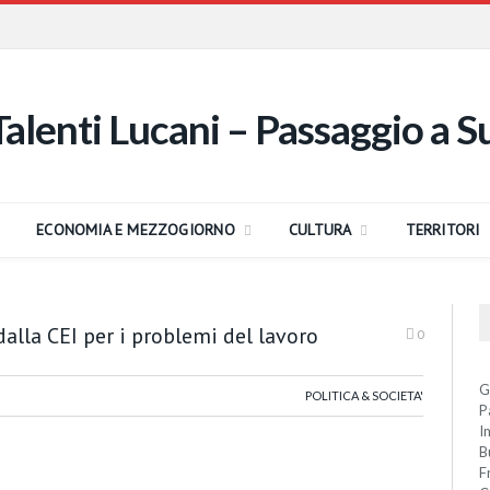
ECONOMIA E MEZZOGIORNO
CULTURA
TERRITORI
lla CEI per i problemi del lavoro
0
G
POLITICA & SOCIETA'
P
I
B
F