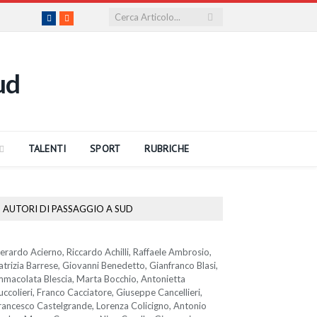
Facebook
RSS
TALENTI
SPORT
RUBRICHE
AUTORI DI PASSAGGIO A SUD
erardo Acierno, Riccardo Achilli, Raffaele Ambrosio,
atrizia Barrese, Giovanni Benedetto, Gianfranco Blasi,
mmacolata Blescia, Marta Bocchio, Antonietta
uccolieri, Franco Cacciatore, Giuseppe Cancellieri,
rancesco Castelgrande, Lorenza Colicigno, Antonio