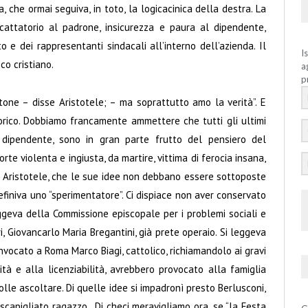
, che ormai seguiva, in toto, la logicacinica della destra. La
icattatorio al padrone, insicurezza e paura al dipendente,
 e dei rappresentanti sindacali all’interno dell’azienda. Il
I
co cristiano.
a
p
atone – disse Aristotele; – ma soprattutto amo la verità”. E
orico. Dobbiamo francamente ammettere che tutti gli ultimi
ro dipendente, sono in gran parte frutto del pensiero del
rte violenta e ingiusta, da martire, vittima di ferocia insana,
di Aristotele, che le sue idee non debbano essere sottoposte
definiva uno “sperimentatore”. Ci dispiace non aver conservato
ggeva della Commissione episcopale per i problemi sociali e
i, Giovancarlo Maria Bregantini, già prete operaio. Si leggeva
nvocato a Roma Marco Biagi, cattolico, richiamandolo ai gravi
ità e alla licenziabilità, avrebbero provocato alla famiglia
volle ascoltare. Di quelle idee si impadronì presto Berlusconi,
i, scapigliato ragazzo. Di checi meravigliamo ora, se “la Festa