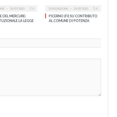
ONE
31/07/2025
0
DI
REDAZIONE
31/07/2025
0
E DEL MERCURE:
PICERNO (FI) SU CONTRIBUTO
TUZIONALE LA LEGGE
AL COMUNE DI POTENZA