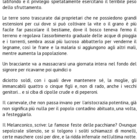
latifondo e il privilegio spietatamente esercitano il terribile peso
dello sfruttamento.
Le terre sono trascurate dai proprietari che ne possiedono grandi
estensioni per cui dove si può coltivare la vite o il grano è più
facile far pascolare il bestiame, dove il bosco teneva fermo il
terreno e regolava l’assorbimento graduale delle acque di pioggia
e i torrenti, sembra assai più lucroso abbatterlo per venderne il
legname, così le frane e la malaria si aggiungono agli altri mali,
mentre aumenta la popolazione.
Un bracciante va a massacrarsi una giornata intera nel fondo del
signore per ricavarne poi quindici o
diciotto soldi, con i quali deve mantenere sé, la moglie, gli
immancabili quattro o cinque figli e, non di rado, anche i vecchi
genitori… e si ciba di cipolle crude e di peperoni.
Il carnevale, che non passa invano per l’aristocrazia potentina, già
non significa più nulla per il popolo contadino abituato, una volta,
a festeggiarlo.
Il Melanconico, scrive: Le famose feste delle pacchiane? Ovunque
sepolcrale silenzio, se si tolgono i soliti schiamazzi di monelli,
certe maschere così per dire, e la ridda infernale nell’ultima notte.