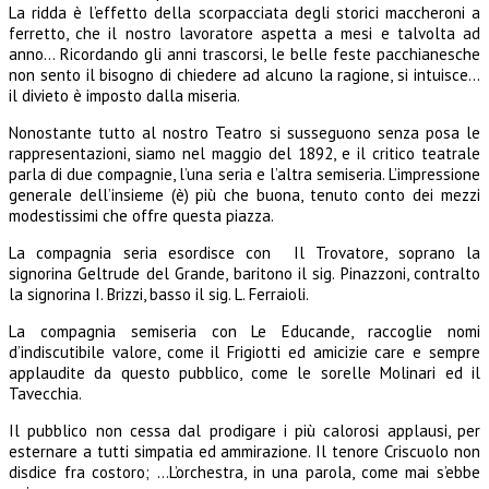
La ridda è l’effetto della scorpacciata degli storici maccheroni a
ferretto, che il nostro lavoratore aspetta a mesi e talvolta ad
anno… Ricordando gli anni trascorsi, le belle feste pacchianesche
non sento il bisogno di chiedere ad alcuno la ragione, si intuisce…
il divieto è imposto dalla miseria.
Nonostante tutto al nostro Teatro si susseguono senza posa le
rappresentazioni, siamo nel maggio del 1892, e il critico teatrale
parla di due compagnie, l’una seria e l’altra semiseria. L’impressione
generale dell’insieme (è) più che buona, tenuto conto dei mezzi
modestissimi che offre questa piazza.
La compagnia seria esordisce con Il Trovatore, soprano la
signorina Geltrude del Grande, baritono il sig. Pinazzoni, contralto
la signorina I. Brizzi, basso il sig. L. Ferraioli.
La compagnia semiseria con Le Educande, raccoglie nomi
d’indiscutibile valore, come il Frigiotti ed amicizie care e sempre
applaudite da questo pubblico, come le sorelle Molinari ed il
Tavecchia.
Il pubblico non cessa dal prodigare i più calorosi applausi, per
esternare a tutti simpatia ed ammirazione. Il tenore Criscuolo non
disdice fra costoro; …L’orchestra, in una parola, come mai s’ebbe