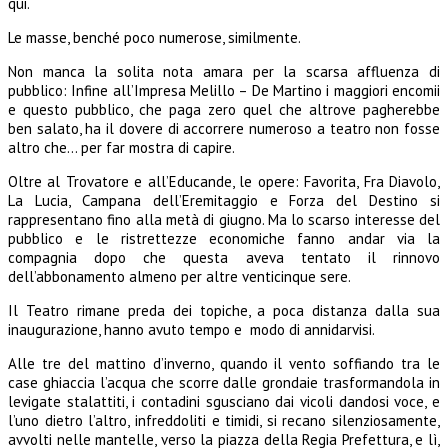
qui.
Le masse, benché poco numerose, similmente.
Non manca la solita nota amara per la scarsa affluenza di
pubblico: Infine all’Impresa Melillo – De Martino i maggiori encomii
e questo pubblico, che paga zero quel che altrove pagherebbe
ben salato, ha il dovere di accorrere numeroso a teatro non fosse
altro che… per far mostra di capire.
Oltre al Trovatore e all’Educande, le opere: Favorita, Fra Diavolo,
La Lucia, Campana dell’Eremitaggio e Forza del Destino si
rappresentano fino alla metà di giugno. Ma lo scarso interesse del
pubblico e le ristrettezze economiche fanno andar via la
compagnia dopo che questa aveva tentato il rinnovo
dell’abbonamento almeno per altre venticinque sere.
Il Teatro rimane preda dei topiche, a poca distanza dalla sua
inaugurazione, hanno avuto tempo e modo di annidarvisi.
Alle tre del mattino d’inverno, quando il vento soffiando tra le
case ghiaccia l’acqua che scorre dalle grondaie trasformandola in
levigate stalattiti, i contadini sgusciano dai vicoli dandosi voce, e
l’uno dietro l’altro, infreddoliti e timidi, si recano silenziosamente,
avvolti nelle mantelle, verso la piazza della Regia Prefettura, e lì,