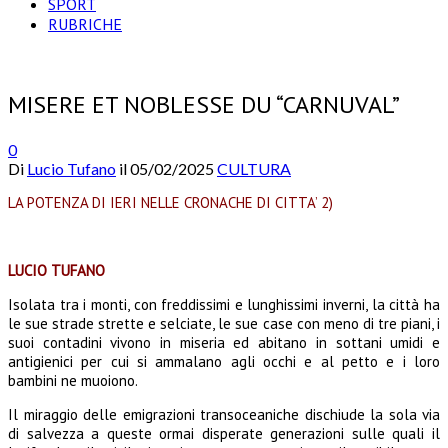
SPORT
RUBRICHE
MISERE ET NOBLESSE DU “CARNUVAL”
0
Di
Lucio Tufano
il
05/02/2025
CULTURA
LA POTENZA DI IERI NELLE CRONACHE DI CITTA’ 2)
LUCIO TUFANO
Isolata tra i monti, con freddissimi e lunghissimi inverni, la città ha
le sue strade strette e selciate, le sue case con meno di tre piani, i
suoi contadini vivono in miseria ed abitano in sottani umidi e
antigienici per cui si ammalano agli occhi e al petto e i loro
bambini ne muoiono.
Il miraggio delle emigrazioni transoceaniche dischiude la sola via
di salvezza a queste ormai disperate generazioni sulle quali il