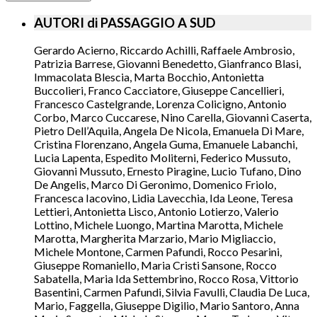
AUTORI di PASSAGGIO A SUD
Gerardo Acierno, Riccardo Achilli, Raffaele Ambrosio,
Patrizia Barrese, Giovanni Benedetto, Gianfranco Blasi,
Immacolata Blescia, Marta Bocchio, Antonietta
Buccolieri, Franco Cacciatore, Giuseppe Cancellieri,
Francesco Castelgrande, Lorenza Colicigno, Antonio
Corbo, Marco Cuccarese, Nino Carella, Giovanni Caserta,
Pietro Dell’Aquila, Angela De Nicola, Emanuela Di Mare,
Cristina Florenzano, Angela Guma, Emanuele Labanchi,
Lucia Lapenta, Espedito Moliterni, Federico Mussuto,
Giovanni Mussuto, Ernesto Piragine, Lucio Tufano, Dino
De Angelis, Marco Di Geronimo, Domenico Friolo,
Francesca Iacovino, Lidia Lavecchia, Ida Leone, Teresa
Lettieri, Antonietta Lisco, Antonio Lotierzo, Valerio
Lottino, Michele Luongo, Martina Marotta, Michele
Marotta, Margherita Marzario, Mario Migliaccio,
Michele Montone, Carmen Pafundi, Rocco Pesarini,
Giuseppe Romaniello, Maria Cristi Sansone, Rocco
Sabatella, Maria Ida Settembrino, Rocco Rosa, Vittorio
Basentini, Carmen Pafundi, Silvia Favulli, Claudia De Luca,
Mario, Faggella, Giuseppe Digilio, Mario Santoro, Anna