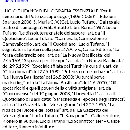
Lucio Tufano
LUCIO TUFANO: BIBLIOGRAFIA ESSENZIALE “Per il
centenario di Potenza capoluogo (1806-2006)” – Edizioni
Spartaco 2008. S. Maria C. V. (Ce). Lucio Tufano, “Dal regale
teatro di campagna”. Edit. Baratto Libri. Roma 1987. Lucio
Tufano, “Le dissolute ragnatele del sapore”, art. da “Il
Quotidiano”. Lucio Tufano, “Carnevale, Carnevalone e
Carnevalicchio”, art. da “Il Quotidiano”. Lucio Tufano, “I
segnalatori. I poteri della paura”. AA. VV., Calice Editore; “La
forza della tradizione”, art. da “La Nuova Basilicata” del
27.5.199; “A spasso per il tempo”, art. da “La Nuova Basilicata”
del 29.5.1999; “Speciale sfilata dei Turchi (a cura di), art. da
“Città domani” del 27.5.1990; “Potenza come un bazar” art. da
“La Nuova Basilicata” del 26.5.2000; “Ai turchi serve
marketing” art. da “La Nuova Basilicata” del 1.6.2000; “Gli
spots ricchi e quelli poveri della civiltà artigiana”, art. da
“Controsenso” del 10 giugno 2008; “I brevettari”, art. da Il
Quotidiano di Basilicata; “Sarachedda e l’epopea degli stracci”,
art. da “La Gazzetta del Mezzogiorno” del 20.2.1996; “La
ribalta dei vicoli e dei sottani”, art. da “La Gazzetta del
Mezzogiorno”. Lucio Tufano, "Il Kanapone" – Calice editore,
Rionero in Vulture. Lucio Tufano "Lo Sconfittoriale" – Calice
editore, Rionero in Vulture.