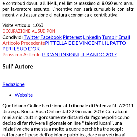
e contributi dovuti all’INAIL, nel limite massimo di 8.060 euro annui
per lavoratore assunto; l’incentivo non sarà cumulabile con altri
incentivi all’assunzione di natura economica o contributiva.
Visite Articolo:
1.063
OCCUPAZIONE AL SUD
PON
Condividi
Twitter
Facebook
Pinterest
LinkedIn
Tumblr
Email
Articolo Precedente
PITTELLA E DE VINCENTI, IL PATTO
PER IL SUD E’ OK
Prossimo Articolo
LUCANI INSIGNI, IL BANDO 2017
Sull' Autore
Redazione
Website
Quotidiano Online Iscrizione al Tribunale di Potenza N. 7/2011
dir.resp.: Rocco Rosa Online dal 22 Gennaio 2016 Con alcuni
miei amici, tutti rigorosamente distanti dall'agone politico, ho
deciso di far rivivere il giornale on line " talenti lucani", una
iniziativa che a me sta a molto a cuore perchè ha tre scopi :
rafforzare il peso dell'opinione pubblica, dare una vetrina ai