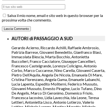
Salva il mio nome, email e sito web in questo browser per la
prossima volta che commento.
AUTORI di PASSAGGIO A SUD
Gerardo Acierno, Riccardo Achilli, Raffaele Ambrosio,
Patrizia Barrese, Giovanni Benedetto, Gianfranco Blasi,
Immacolata Blescia, Marta Bocchio, Antonietta
Buccolieri, Franco Cacciatore, Giuseppe Cancellieri,
Francesco Castelgrande, Lorenza Colicigno, Antonio
Corbo, Marco Cuccarese, Nino Carella, Giovanni Caserta,
Pietro Dell’Aquila, Angela De Nicola, Emanuela Di Mare,
Cristina Florenzano, Angela Guma, Emanuele Labanchi,
Lucia Lapenta, Espedito Moliterni, Federico Mussuto,
Giovanni Mussuto, Ernesto Piragine, Lucio Tufano, Dino
De Angelis, Marco Di Geronimo, Domenico Friolo,
Francesca Iacovino, Lidia Lavecchia, Ida Leone, Teresa
Lettieri, Antonietta Lisco, Antonio Lotierzo, Valerio
Lottino, Michele Luongo, Martina Marotta, Michele