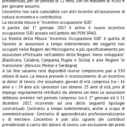
previdenziali, per un periodo di 12 mesi, con un massimo di 4.030 €
per giovane assunto.
L’incentivo non sarà cumulabile con altri incentivi all’assunzione di
natura economica o contributiva.
La seconda misura è “Incentivo occupazione SUD”.
A partire dal 1° gennaio 2017 è attivo il nuovo incentivo
occupazione SUD avviato nell’ambito del PON SPAO.
La finalità della Misura “Incentivo Occupazione SUD” è quella di
favorire le assunzioni a tempo indeterminato dei soggetti non
occupati nelle Regioni del Mezzogiorno e più specificatamente per
assunzioni effettuate nell’ambito delle Regioni “meno sviluppate”
(Basilicata, Calabria, Campania, Puglia e Sicilia) e alle Regioni “in
transizione” (Abruzzo, Molise e Sardegna).
A tal fine saranno rese disponibili risorse complessive pari a 530
milioni di euro. La misura prevede il riconoscimento di un incentivo
ai datori di lavoro che assumano giovani di età compresa tra i 16
anni e i 24 anni e/o lavoratori con almeno 25 anni di età, privi di
impiego regolarmente retribuito da almeno sei mesi. Le assunzioni
debbono avvenire nel periodo compreso tra il 1° gennaio ed il 31
dicembre 2017, ricorrendo ad una delle seguenti tipologie
contrattuali: Contratto a tempo indeterminato, anche a scopo di
somministrazione; Contratto di apprendistato professionalizzante
o di mestiere. L’incentivo è pari allo sgravio dei contributi
previdenziali a carico del datore di lavoro, con esclusione dei premi