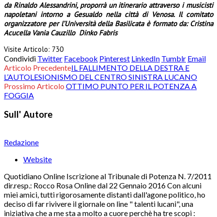
da Rinaldo Alessandrini, proporrà un itinerario attraverso i musicisti
napoletani intorno a Gesualdo nella città di Venosa. Il comitato
organizzatore per l’Università della Basilicata è formato da: Cristina
Acucella Vania Cauzillo Dinko Fabris
Visite Articolo:
730
Condividi
Twitter
Facebook
Pinterest
LinkedIn
Tumblr
Email
Articolo Precedente
IL FALLIMENTO DELLA DESTRA E
L’AUTOLESIONISMO DEL CENTRO SINISTRA LUCANO
Prossimo Articolo
OTTIMO PUNTO PER IL POTENZA A
FOGGIA
Sull' Autore
Redazione
Website
Quotidiano Online Iscrizione al Tribunale di Potenza N. 7/2011
dir.resp.: Rocco Rosa Online dal 22 Gennaio 2016 Con alcuni
miei amici, tutti rigorosamente distanti dall'agone politico, ho
deciso di far rivivere il giornale on line " talenti lucani", una
iniziativa che a me sta a molto a cuore perchè ha tre scopi :