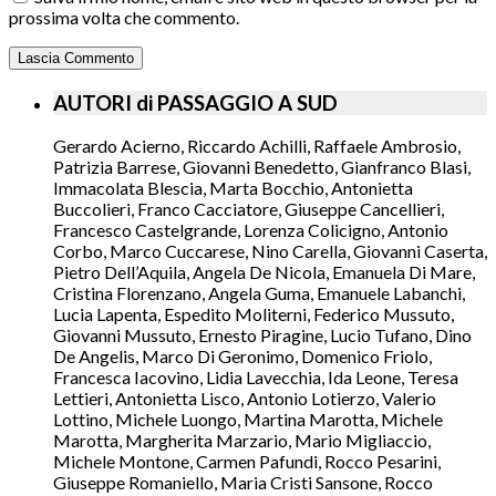
prossima volta che commento.
AUTORI di PASSAGGIO A SUD
Gerardo Acierno, Riccardo Achilli, Raffaele Ambrosio,
Patrizia Barrese, Giovanni Benedetto, Gianfranco Blasi,
Immacolata Blescia, Marta Bocchio, Antonietta
Buccolieri, Franco Cacciatore, Giuseppe Cancellieri,
Francesco Castelgrande, Lorenza Colicigno, Antonio
Corbo, Marco Cuccarese, Nino Carella, Giovanni Caserta,
Pietro Dell’Aquila, Angela De Nicola, Emanuela Di Mare,
Cristina Florenzano, Angela Guma, Emanuele Labanchi,
Lucia Lapenta, Espedito Moliterni, Federico Mussuto,
Giovanni Mussuto, Ernesto Piragine, Lucio Tufano, Dino
De Angelis, Marco Di Geronimo, Domenico Friolo,
Francesca Iacovino, Lidia Lavecchia, Ida Leone, Teresa
Lettieri, Antonietta Lisco, Antonio Lotierzo, Valerio
Lottino, Michele Luongo, Martina Marotta, Michele
Marotta, Margherita Marzario, Mario Migliaccio,
Michele Montone, Carmen Pafundi, Rocco Pesarini,
Giuseppe Romaniello, Maria Cristi Sansone, Rocco