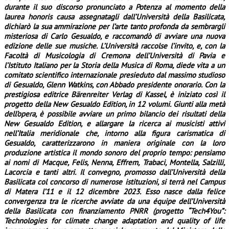
durante il suo discorso pronunciato a Potenza al momento della
laurea honoris causa assegnatagli dall’Università della Basilicata,
dichiarò la sua ammirazione per l’arte tanto profonda da sembrargli
misteriosa di Carlo Gesualdo, e raccomandò di avviare una nuova
edizione delle sue musiche. L’Università raccolse l’invito, e, con la
Facoltà di Musicologia di Cremona dell’Università di Pavia e
l’Istituto Italiano per la Storia della Musica di Roma, diede vita a un
comitato scientifico internazionale presieduto dal massimo studioso
di Gesualdo, Glenn Watkins, con Abbado presidente onorario. Con la
prestigiosa editrice Bärenreiter Verlag di Kassel, è iniziato così il
progetto della New Gesualdo Edition, in 12 volumi. Giunti alla metà
dell’opera, è possibile avviare un primo bilancio dei risultati della
New Gesualdo Edition, e allargare la ricerca ai musicisti attivi
nell’Italia meridionale che, intorno alla figura carismatica di
Gesualdo, caratterizzarono in maniera originale con la loro
produzione artistica il mondo sonoro del proprio tempo: pensiamo
ai nomi di
Macque, Felis, Nenna, Effrem, Trabaci, Montella, Salzilli,
Lacorcia e tanti altri. Il convegno, promosso dall’Università della
Basilicata col concorso di numerose istituzioni, si terrà nel Campus
di Matera l’11 e il 12 dicembre 2023. Esso nasce dalla felice
convergenza tra le ricerche avviate da una équipe dell’Università
della Basilicata con finanziamento PNRR (progetto “Tech4You”:
Technologies for climate change adaptation and quality of life