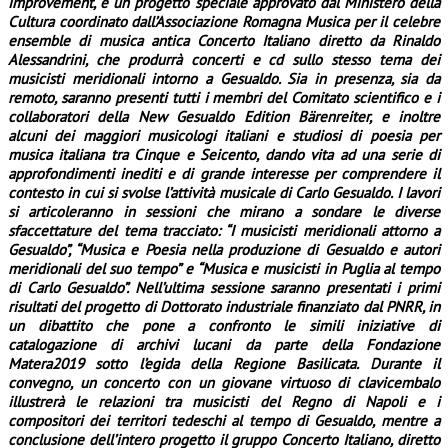
improvement, e un progetto speciale approvato dal Ministero della
Cultura coordinato dall’Associazione Romagna Musica per il celebre
ensemble di musica antica Concerto Italiano diretto da Rinaldo
Alessandrini, che produrrà concerti e cd sullo stesso tema dei
musicisti meridionali intorno a Gesualdo. Sia in presenza, sia da
remoto, saranno presenti tutti i membri del Comitato scientifico e i
collaboratori della New Gesualdo Edition Bärenreiter, e inoltre
alcuni dei maggiori musicologi italiani e studiosi di poesia per
musica italiana tra Cinque e Seicento, dando vita ad una serie di
approfondimenti inediti e di grande interesse per comprendere il
contesto in cui si svolse l’attività musicale di Carlo Gesualdo. I lavori
si articoleranno in sessioni che mirano a sondare le diverse
sfaccettature del tema tracciato: “I musicisti meridionali attorno a
Gesualdo”, “Musica e Poesia nella produzione di Gesualdo e autori
meridionali del suo tempo” e “Musica e musicisti in Puglia al tempo
di Carlo Gesualdo”. Nell’ultima sessione saranno presentati i primi
risultati del progetto di Dottorato industriale finanziato dal PNRR, in
un dibattito che pone a confronto le simili iniziative di
catalogazione di archivi lucani da parte della Fondazione
Matera2019 sotto l’egida della Regione Basilicata. Durante il
convegno, un concerto con un giovane virtuoso di clavicembalo
illustrerà le relazioni tra musicisti del Regno di Napoli e i
compositori dei territori tedeschi al tempo di Gesualdo, mentre a
conclusione dell’intero progetto il gruppo Concerto Italiano, diretto