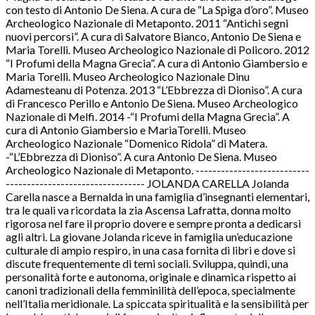
con testo di Antonio De Siena. A cura de “La Spiga d’oro”. Museo
Archeologico Nazionale di Metaponto. 2011 “Antichi segni
nuovi percorsi”. A cura di Salvatore Bianco, Antonio De Siena e
Maria Torelli. Museo Archeologico Nazionale di Policoro. 2012
“I Profumi della Magna Grecia”. A cura di Antonio Giambersio e
Maria Torelli. Museo Archeologico Nazionale Dinu
Adamesteanu di Potenza. 2013 “L’Ebbrezza di Dioniso”. A cura
di Francesco Perillo e Antonio De Siena. Museo Archeologico
Nazionale di Melfi. 2014 -“I Profumi della Magna Grecia”. A
cura di Antonio Giambersio e MariaTorelli. Museo
Archeologico Nazionale “Domenico Ridola” di Matera.
-“L’Ebbrezza di Dioniso”. A cura Antonio De Siena. Museo
Archeologico Nazionale di Metaponto. ---------------------------
--------------------------------- JOLANDA CARELLA Jolanda
Carella nasce a Bernalda in una famiglia d’insegnanti elementari,
tra le quali va ricordata la zia Ascensa Lafratta, donna molto
rigorosa nel fare il proprio dovere e sempre pronta a dedicarsi
agli altri. La giovane Jolanda riceve in famiglia un’educazione
culturale di ampio respiro, in una casa fornita di libri e dove si
discute frequentemente di temi sociali. Sviluppa, quindi, una
personalità forte e autonoma, originale e dinamica rispetto ai
canoni tradizionali della femminilità dell’epoca, specialmente
nell’Italia meridionale. La spiccata spiritualità e la sensibilità per