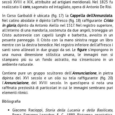
secoli XVIII e XIX, attribuite ad artigiani meridionali. Nel 1825 fu
realizzato il
coro
, sagomato ed intagliato, opera di Antonio De Risi.
In Corso Garibaldi è ubicata (fig. 17) la
Cappella dell’Annunziata
.
Nel catino absidale è dipinto l’affresco (fig. 18) raffigurante
Cristo
in gloria
, dipinto da Antonio Aiello nel 1517.
Nel registro superiore,
all’interno di una mandorla, sostenuta da due angeli, troneggia un
Cristo autorevole con capelli lunghi e barbetta, avvolto in un
pesante panneggio. Il Cristo con la mano sinistra regge un libro
mentre con la destra benedice. Nel registro inferiore dell’affresco i
santi sono allineati in due gruppi da sei. Le
figure
s’impongono in
una nuova dimensione stilistica umana, le immagini non si
stampano più su un fondo astratto, ma s’inseriscono in un
ambiente naturale.
Contiene pure un gruppo scultoreo dell’
Annunciazione
, in pietra
dipinta del XVI secolo e un olio su tela raffigurante (fig. 20)
l’
Annunciazione
, del XVIII secolo. In quest’opera si nota una
raffinata preziosità di particolari in cui le immagini sembrano puri
elementi ritmici.
Bibliografia
Giacomo Racioppi,
Storia della Lucania e della Basilicata
,
Roma, Ermanno Loescher & C., 1889. Ristampa anastatica,