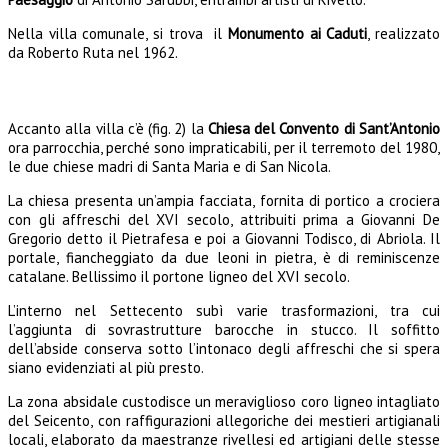
Nella villa comunale, si trova il
Monumento ai Caduti
, realizzato
da Roberto Ruta nel 1962.
Accanto alla villa c’è (fig. 2) la
Chiesa del Convento di Sant’Antonio
ora parrocchia, perché sono impraticabili, per il terremoto del 1980,
le due chiese madri di Santa Maria e di San Nicola.
La chiesa presenta un’ampia facciata, fornita di portico a crociera
con gli affreschi del XVI secolo, attribuiti prima a Giovanni De
Gregorio detto il Pietrafesa e poi a Giovanni Todisco, di Abriola. Il
portale, fiancheggiato da due leoni in pietra, è di reminiscenze
catalane. Bellissimo il portone ligneo del XVI secolo.
L’interno nel Settecento subì varie trasformazioni, tra cui
l’aggiunta di sovrastrutture barocche in stucco. Il soffitto
dell’abside conserva sotto l’intonaco degli affreschi che si spera
siano evidenziati al più presto.
La zona absidale custodisce un meraviglioso coro ligneo intagliato
del Seicento, con raffigurazioni allegoriche dei mestieri artigianali
locali, elaborato da maestranze rivellesi ed artigiani delle stesse