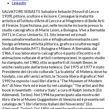
LinkedIn
SALVATORE SEBASTE Salvatore Sebaste (Novoli di Lecce
1939), pittore, scultore e incisore. Consegue la maturità
artistica all’Istituto d’Arte di Lecce e al Magistero di Belle Arti
di Firenze. Si perfeziona, poi, nelle tecniche incisorie presso lo
studio calcografico di Mario Leoni, a Bologna. Vive a Bernalda
(MT), in Corso Umberto, 51. Sito internet ed e mail:
www.salvatoresebaste.com e info@salvatoresebaste.com
Svolge un’intensa attività pittorica, grafica e scultorea negli
studi di Bernalda (MT), Bologna e Milano. A Bernalda, dal
1966, il suo laboratorio calcografico è punto d’incontro e di
animazione culturale di artisti contemporanei. In questo studio
ha stampato, nel 1980, otto acqueforti di Joseph Beuys, le
uniche realizzate dall’artista tedesco. Dal 1975 al 1977 è stato
Presidente del circolo culturale “La Scaletta” di Matera, dove ha
fondato, con altri amici artisti, la “Scuola libera di grafica”. Nel
1992 ha esposto i suoi libri d’arte a “The Museum of Modern
Art” di New York ed è inserito nel catalogo “The artist and the
book in twentieth - century Italy”, a cura di Ralph Jentsch (Ed.
Allemandi, Torino). Nel 1994 ha partecipato alla mostra del
libro d’arte al Museo Guggenheim di Venezia ed è presente nel
catalogo de “I libri d’artista italiani del Novecento” (Ed.
Allemandi, Torino). Dal 1956 ad oggi ha realizzato numerose e