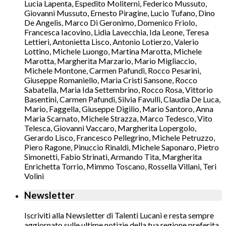
Lucia Lapenta, Espedito Moliterni, Federico Mussuto,
Giovanni Mussuto, Ernesto Piragine, Lucio Tufano, Dino
De Angelis, Marco Di Geronimo, Domenico Friolo,
Francesca Iacovino, Lidia Lavecchia, Ida Leone, Teresa
Lettieri, Antonietta Lisco, Antonio Lotierzo, Valerio
Lottino, Michele Luongo, Martina Marotta, Michele
Marotta, Margherita Marzario, Mario Migliaccio,
Michele Montone, Carmen Pafundi, Rocco Pesarini,
Giuseppe Romaniello, Maria Cristi Sansone, Rocco
Sabatella, Maria Ida Settembrino, Rocco Rosa, Vittorio
Basentini, Carmen Pafundi, Silvia Favulli, Claudia De Luca,
Mario, Faggella, Giuseppe Digilio, Mario Santoro, Anna
Maria Scarnato, Michele Strazza, Marco Tedesco, Vito
Telesca, Giovanni Vaccaro, Margherita Lopergolo,
Gerardo Lisco, Francesco Pellegrino, Michele Petruzzo,
Piero Ragone, Pinuccio Rinaldi, Michele Saponaro, Pietro
Simonetti, Fabio Strinati, Armando Tita, Margherita
Enrichetta Torrio, Mimmo Toscano, Rossella Villani, Teri
Volini
Newsletter
Iscriviti alla Newsletter di Talenti Lucani e resta sempre
aggiornato sulle ultime notizie della tua regione preferita.