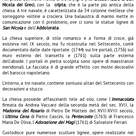
Nicola dei Greci
, con la
cripta
, che è la parte più antica della
chiesa. A tre navate, è caratterizzata da 34 colonne
rivellese che
sorreggono voltine a crociera. Una balaustra di marmo mette in
comunicazione con il presbiterio, ove ci sono le statue lignee di
San Nicola
e dell’
Addolorata
.
La chiesa superiore, di stile romanico e a forma di croce, già
esisteva nel IX secolo, ma fu ricostruita nel Settecento, com’è
documentato dalle date riportate: (1744) sui tre portali, (1756) sul
muro esterno del transetto e (1761) sulla parte esterna
dell’abside. I portali in pietra scolpita sono opere di maestranze
meridionali. La facciata è di grande effetto con motivi decorativi
del barocco napoletano.
L’interno, a tre navate, contiene sontuosi altari del Settecento con
decorazioni a stucco.
La chiesa possiede affascinanti tele ad olio, come l’
Immacolata
firmata da Andrea Vaccaro della seconda metà del sec. XVII, la
Madonna del Rosario
di Pietro De Matteis del XVII-XVIII secolo,
l’
Ultima Cena
di Pietro Cascini, la
Pentecoste
(1763) di Francesco
Maria De Oliva, l’
Adorazione dei Magi
(1761) di Salvatore Ferrari.
Custodisce pure numerose sculture lignee, opere realizzate nei