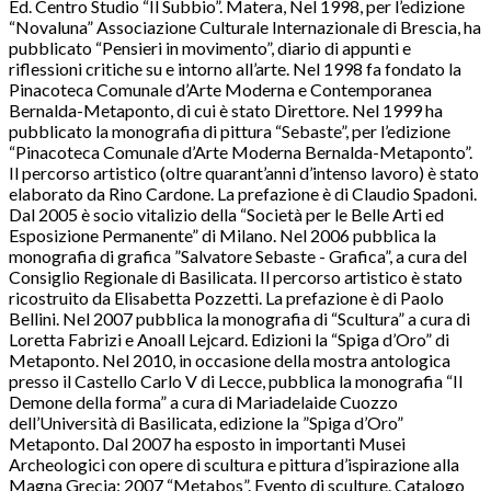
Ed. Centro Studio “Il Subbio”. Matera, Nel 1998, per l’edizione
“Novaluna” Associazione Culturale Internazionale di Brescia, ha
pubblicato “Pensieri in movimento”, diario di appunti e
riflessioni critiche su e intorno all’arte. Nel 1998 fa fondato la
Pinacoteca Comunale d’Arte Moderna e Contemporanea
Bernalda-Metaponto, di cui è stato Direttore. Nel 1999 ha
pubblicato la monografia di pittura “Sebaste”, per l’edizione
“Pinacoteca Comunale d’Arte Moderna Bernalda-Metaponto”.
Il percorso artistico (oltre quarant’anni d’intenso lavoro) è stato
elaborato da Rino Cardone. La prefazione è di Claudio Spadoni.
Dal 2005 è socio vitalizio della “Società per le Belle Arti ed
Esposizione Permanente” di Milano. Nel 2006 pubblica la
monografia di grafica ”Salvatore Sebaste - Grafica”, a cura del
Consiglio Regionale di Basilicata. Il percorso artistico è stato
ricostruito da Elisabetta Pozzetti. La prefazione è di Paolo
Bellini. Nel 2007 pubblica la monografia di “Scultura” a cura di
Loretta Fabrizi e Anoall Lejcard. Edizioni la “Spiga d’Oro” di
Metaponto. Nel 2010, in occasione della mostra antologica
presso il Castello Carlo V di Lecce, pubblica la monografia “Il
Demone della forma” a cura di Mariadelaide Cuozzo
dell’Università di Basilicata, edizione la ”Spiga d’Oro”
Metaponto. Dal 2007 ha esposto in importanti Musei
Archeologici con opere di scultura e pittura d’ispirazione alla
Magna Grecia: 2007 “Metabos”. Evento di sculture. Catalogo