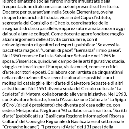
le problematiche sociali furono inoltre influenzate dalla
frequentazione di alcune associazioni presenti sul territorio.
Docente per quarant’anni nella Scuola Elementare, ove ha
ricoperto incarichi di fiducia: vicaria del Capo d’istituto,
segretaria del Consiglio di Circolo, coordinatrice delle
insegnanti di classi parallele, è apprezzata e amata ancora oggi
dai suoi alunni e colleghi. Come docente approfondisce meglio
alcuni argomenti delle attività curriculari e, con il
coinvolgimento di genitori ed esperti, pubblica: “Se avessi la
bacchetta magica”, “Uomini di pace”, “Bernalda”, il mio paese”.
Nel 1960 conosce l’artista Salvatore Sebaste e nel 1965 lo
sposa. S’inserisce, quindi, nel campo delle arti figurative: studia,
viaggia col marito per l’Europa, visita musei, conosce critici
d’arte, scrittori e poeti. Collabora con l’artista da cinquant’anni
nella realizzazione di vari eventi culturali espositivi; cura i
molteplici cataloghi e libri d’arte di Salvatore Sebaste e di altri
artisti lucani. Nel 1961 diventa socia del Circolo culturale “La
Scaletta” di Matera, collaborando alle varie iniziative. Nel 1963,
con Salvatore Sebaste, fonda l’Associazione Culturale “La Spiga
d’Oro”, (di cui è presidente) che diventa poi casa editrice, con
sede a Metaponto. Negli anni ’90 collabora col marito a: “Scritti
d’arte” (pubblicati su “Basilicata Regione Informazioni Risorsa
Cultura” del Consiglio Regionale di Basilicata e sul settimanale
“Cronache lucane”), “I percorsi d’Arte” dei 131 paesi della