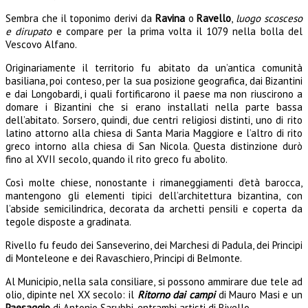
Sembra che il toponimo derivi da
Ravina
o
Ravello
,
luogo scosceso
e dirupato
e compare per la prima volta il 1079 nella bolla del
Vescovo Alfano.
Originariamente il territorio fu abitato da un’antica comunità
basiliana, poi conteso, per la sua posizione geografica, dai Bizantini
e dai Longobardi, i quali fortificarono il paese ma non riuscirono a
domare i Bizantini che si erano installati nella parte bassa
dell’abitato. Sorsero, quindi, due centri religiosi distinti, uno di rito
latino attorno alla chiesa di Santa Maria Maggiore e l’altro di rito
greco intorno alla chiesa di San Nicola. Questa distinzione durò
fino al XVII secolo, quando il rito greco fu abolito.
Così molte chiese, nonostante i rimaneggiamenti d’età barocca,
mantengono gli elementi tipici dell’architettura bizantina, con
l’abside semicilindrica, decorata da archetti pensili e coperta da
tegole disposte a gradinata.
Rivello fu feudo dei Sanseverino, dei Marchesi di Padula, dei Principi
di Monteleone e dei Ravaschiero, Principi di Belmonte.
Al Municipio, nella sala consiliare, si possono ammirare due tele ad
olio, dipinte nel XX secolo: il
Ritorno dai campi
di Mauro Masi e un
Paesaggio
di Antonio Sarubbi, entrambi artisti di Rivello.