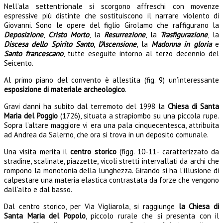
Nell’ala settentrionale si scorgono affreschi con movenze
espressive più distinte che sostituiscono il narrare violento di
Giovanni. Sono le opere del figlio Girolamo che raffigurano la
Deposizione
,
Cristo Morto
, la
Resurrezione
, la
Trasfigurazione
, la
Discesa dello Spirito Santo
,
l’Ascensione
, la
Madonna in gloria
e
Santo francescano
, tutte eseguite intorno al terzo decennio del
Seicento.
Al prim
o piano del convento è allestita (fig. 9) un’interessante
esposizione di materiale archeologico
.
Gravi danni ha subito dal terremoto del 1998 la
Chiesa di Santa
Maria del Poggio
(1726), situata a strapiombo su una piccola rupe.
Sopra l’altare maggiore vi era una pala cinquecentesca, attribuita
ad Andrea da Salerno, che ora si trova in un deposito comunale.
Una visita merita il
centro storico
(figg. 10-11- caratterizzato da
stradine, scalinate, piazzette, vicoli stretti intervallati da archi che
rompono
la m
onotonia della lunghezza. Girando si ha l’illusione di
calpestare una materia elastica contrastata da forze che vengono
dall’alto e dal basso.
Dal centro storico, per Via Vigliarola, si raggiunge
la Chiesa di
Santa Maria del Popolo
, piccolo rurale che si presenta con il