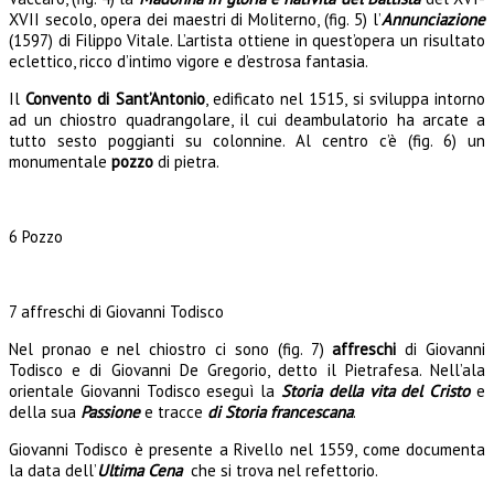
XVII secolo, opera dei maestri di Moliterno, (fig. 5) l’
Annunciazione
(1597) di Filippo Vitale. L’artista ottiene in quest’opera un risultato
eclettico, ricco d’intimo vigore e d’estrosa fantasia.
Il
Convento di Sant’Antonio
, edificato nel 1515, si sviluppa intorno
ad un chiostro quadrangolare, il cui deambulatorio ha arcate a
tutto sesto poggianti su colonnine. Al centro c’è (fig. 6) un
monumentale
pozzo
di pietra.
6 Pozzo
7 affreschi di Giovanni Todisco
Nel pronao e nel chiostro ci sono (fig. 7)
affreschi
di Giovanni
Todisco e di Giovanni De Gregorio, detto il Pietrafesa. Nell’ala
orientale Giovanni Todisco eseguì la
Storia della vita del Cristo
e
della sua
Passione
e tracce
di Storia francescana
.
Giovanni Todisco è presente a Rivello nel 1559, come documenta
la data dell’
Ultima
Cena
che si trova nel refettorio.