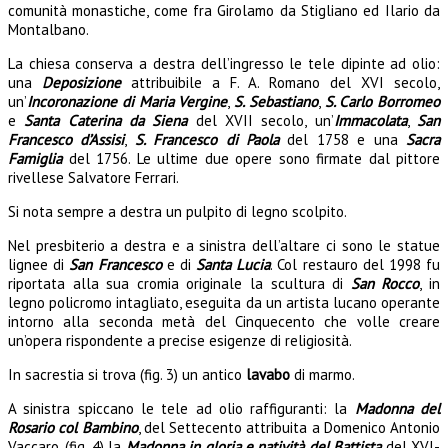
comunità monastiche, come fra Girolamo da Stigliano ed Ilario da
Montalbano.
La chiesa conserva a destra dell’ingresso le tele dipinte ad olio:
una
Deposizione
attribuibile a F. A. Romano del XVI secolo,
un’
Incoronazione di Maria Vergine
,
S. Sebastiano
,
S. Carlo Borromeo
e
Santa Caterina da Siena
del XVII secolo, un’
Immacolata
,
San
Francesco d’Assisi
,
S. Francesco di Paola
del 1758 e una
Sacra
Famiglia
del 1756. Le ultime due opere sono firmate dal pittore
rivellese Salvatore Ferrari.
Si nota sempre a destra un pulpito di legno scolpito.
Nel presbiterio a destra e a sinistra dell’altare ci sono le statue
lignee di
San Francesco
e di
Santa Lucia
. Col restauro del 1998 fu
riportata alla sua cromia originale la scultura di
San Rocco
, in
legno policromo intagliato, eseguita da un artista lucano operante
intorno alla seconda metà del Cinquecento che volle creare
un’opera rispondente a precise esigenze di religiosità.
In sacrestia si trova (fig. 3) un antico
lavabo
di marmo.
A sinistra spiccano le tele ad olio raffiguranti: la
Madonna del
Rosario
col Bambino
, del Settecento attribuita a Domenico Antonio
Vaccaro, (fig. 4) la
Madonna in gloria e natività del Battista
del XVI-