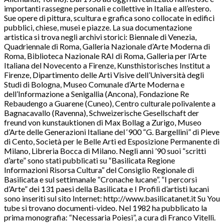
importanti rassegne personali e collettive in Italia e all’estero.
Sue opere di pittura, scultura e grafica sono collocate in edifici
pubblici, chiese, musei e piazze. La sua documentazione
artistica si trova negli archivi storici: Biennale di Venezia,
Quadriennale di Roma, Galleria Nazionale d’Arte Moderna di
Roma, Biblioteca Nazionale RAI di Roma, Galleria per l’Arte
Italiana del Novecento a Firenze, Kunsthistorisches Institut a
Firenze, Dipartimento delle Arti Visive dell’Università degli
Studi di Bologna, Museo Comunale d’Arte Moderna e
dell’Informazione a Senigallia (Ancona), Fondazione Re
Rebaudengo a Guarene (Cuneo), Centro culturale polivalente a
Bagnacavallo (Ravenna), Schweizerische Gesellschaft der
freund von kunstauktionen di Max Bollag a Zurigo, Museo
d’Arte delle Generazioni Italiane del ‘900 “G. Bargellini” di Pieve
di Cento, Società per le Belle Arti ed Esposizione Permanente di
Milano, Libreria Bocca di Milano. Negli anni ’90 suoi “scritti
d’arte” sono stati pubblicati su “Basilicata Regione
Informazioni Risorsa Cultura” del Consiglio Regionale di
Basilicata e sul settimanale “Cronache lucane”. “I percorsi
d’Arte” dei 131 paesi della Basilicata e I Profili d’artisti lucani
sono inseriti sul sito Internet: http://www.basilicatanet.it Su You
tube si trovano documenti-video. Nel 1982 ha pubblicato la
prima monografia: “Necessaria Poiesi”, a cura di Franco Vitelli.