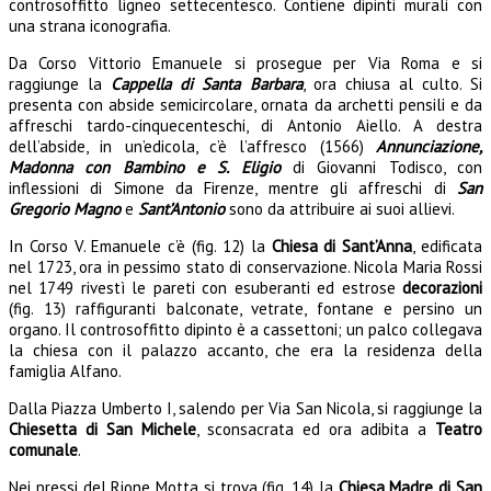
controsoffitto ligneo settecentesco. Contiene dipinti murali con
una strana iconografia.
Da Corso Vittorio Emanuele si prosegue per Via Roma e si
raggiunge la
Cappella di Santa Barbara
, ora chiusa al culto. Si
presenta con abside semicircolare, ornata da archetti pensili e da
affreschi tardo-cinquecenteschi, di Antonio Aiello. A destra
dell’abside, in un’edicola, c’è l’affresco (1566)
Annunciazione,
Madonna con Bambino e S. Eligio
di Giovanni Todisco, con
inflessioni di Simone da Firenze, mentre gli affreschi di
San
Gregorio Magno
e
Sant’Antonio
sono da attribuire ai suoi allievi.
In Corso V. Emanuele c’è (fig. 12) la
Chiesa di Sant’Anna
, edificata
nel 1723, ora in pessimo stato di conservazione. Nicola Maria Rossi
nel 1749 rivestì le pareti con esuberanti ed estrose
decorazioni
(fig. 13) raffig
uranti balconate, vetrate, fontane e persino un
organo. Il controsoffitto dipinto è a cassettoni; un palco collegava
la chiesa con il palazzo accanto, che era la residenza della
famiglia Alfano.
Dalla Piazza Umberto I, salendo per Via San Nicola, si raggiunge la
Chiesetta di San Michele
, sconsacrata ed ora adibita a
Teatro
comunale
.
Nei pressi del Rione Motta si trova (fig. 14) la
Chiesa Madre di San