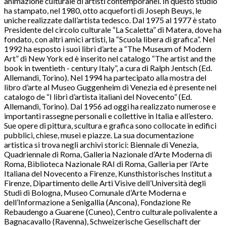
animazione culturale di artisti contemporanei. In questo studio
ha stampato, nel 1980, otto acqueforti di Joseph Beuys, le
uniche realizzate dall’artista tedesco. Dal 1975 al 1977 è stato
Presidente del circolo culturale “La Scaletta” di Matera, dove ha
fondato, con altri amici artisti, la “Scuola libera di grafica”. Nel
1992 ha esposto i suoi libri d’arte a “The Museum of Modern
Art” di New York ed è inserito nel catalogo “The artist and the
book in twentieth - century Italy”, a cura di Ralph Jentsch (Ed.
Allemandi, Torino). Nel 1994 ha partecipato alla mostra del
libro d’arte al Museo Guggenheim di Venezia ed è presente nel
catalogo de “I libri d’artista italiani del Novecento” (Ed.
Allemandi, Torino). Dal 1956 ad oggi ha realizzato numerose e
importanti rassegne personali e collettive in Italia e all’estero.
Sue opere di pittura, scultura e grafica sono collocate in edifici
pubblici, chiese, musei e piazze. La sua documentazione
artistica si trova negli archivi storici: Biennale di Venezia,
Quadriennale di Roma, Galleria Nazionale d’Arte Moderna di
Roma, Biblioteca Nazionale RAI di Roma, Galleria per l’Arte
Italiana del Novecento a Firenze, Kunsthistorisches Institut a
Firenze, Dipartimento delle Arti Visive dell’Università degli
Studi di Bologna, Museo Comunale d’Arte Moderna e
dell’Informazione a Senigallia (Ancona), Fondazione Re
Rebaudengo a Guarene (Cuneo), Centro culturale polivalente a
Bagnacavallo (Ravenna), Schweizerische Gesellschaft der