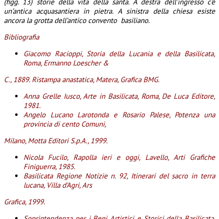
(figg. 13) storie della vita della santa. A destra dell’ingresso c’è
un’antica acquasantiera in pietra. A sinistra della chiesa esiste
ancora la grotta dell’antico convento basiliano.
Bibliografia
Giacomo Racioppi, Storia della Lucania e della Basilicata,
Roma, Ermanno Loescher &
C., 1889. Ristampa anastatica, Matera, Grafica BMG.
Anna Grelle Iusco, Arte in Basilicata, Roma, De Luca Editore,
1981.
Angelo Lucano Larotonda e Rosario Palese, Potenza una
provincia di cento Comuni,
Milano, Motta Editori S.p.A., 1999.
Nicola Fucilo, Rapolla ieri e oggi, Lavello, Arti Grafiche
Finiguerra, 1985.
Basilicata Regione Notizie n. 92, Itinerari del sacro in terra
lucana, Villa d’Agri, Ars
Grafica, 1999.
Soprintendenza per i Beni Artistici e Storici della Basilicata,