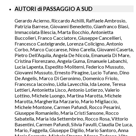
AUTORI di PASSAGGIO A SUD
Gerardo Acierno, Riccardo Achilli, Raffaele Ambrosio,
Patrizia Barrese, Giovanni Benedetto, Gianfranco Blasi,
Immacolata Blescia, Marta Bocchio, Antonietta
Buccolieri, Franco Cacciatore, Giuseppe Cancellieri,
Francesco Castelgrande, Lorenza Colicigno, Antonio
Corbo, Marco Cuccarese, Nino Carella, Giovanni Caserta,
Pietro Dell’Aquila, Angela De Nicola, Emanuela Di Mare,
Cristina Florenzano, Angela Guma, Emanuele Labanchi,
Lucia Lapenta, Espedito Moliterni, Federico Mussuto,
Giovanni Mussuto, Ernesto Piragine, Lucio Tufano, Dino
De Angelis, Marco Di Geronimo, Domenico Friolo,
Francesca Iacovino, Lidia Lavecchia, Ida Leone, Teresa
Lettieri, Antonietta Lisco, Antonio Lotierzo, Valerio
Lottino, Michele Luongo, Martina Marotta, Michele
Marotta, Margherita Marzario, Mario Migliaccio,
Michele Montone, Carmen Pafundi, Rocco Pesarini,
Giuseppe Romaniello, Maria Cristi Sansone, Rocco
Sabatella, Maria Ida Settembrino, Rocco Rosa, Vittorio
Basentini, Carmen Pafundi, Silvia Favulli, Claudia De Luca,
Mario, Faggella, Giuseppe Digilio, Mario Santoro, Anna
Maria Scarnato, Michele Strazza, Marco Tedesco, Vito