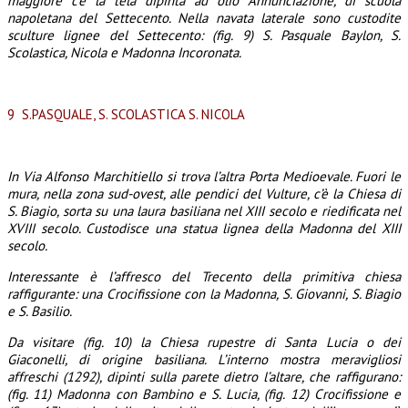
maggiore c’è la tela dipinta ad olio Annunciazione, di scuola
napoletana del Settecento. Nella navata laterale sono custodite
sculture lignee del Settecento: (fig. 9) S. Pasquale Baylon, S.
Scolastica, Nicola e Madonna Incoronata.
9 S.PASQUALE, S. SCOLASTICA S. NICOLA
In Via Alfonso Marchitiello si trova l’altra Porta Medioevale. Fuori le
mura, nella zona sud-ovest, alle pendici del
Vulture, c’è la Chiesa di
S. Biagio, sorta su una laura basiliana nel XIII secolo e riedificata nel
XVIII secolo. Custodisce una statua lignea della Madonna del XIII
secolo.
Interessante è l’affresco del Trecento della primitiva chiesa
raffigurante: una Crocifissione con la Madonna, S. Giovanni, S. Biagio
e S. Basilio.
Da visitare (fig. 10) la Chiesa rupestre di Santa Lucia o dei
Giaconelli, di origine basiliana. L’interno mostra meravigliosi
affreschi (1292), dipinti sulla parete dietro l’altare, che raffigurano:
(fig. 11) Madonna con Bambino e S. Lucia, (fig. 12) Crocifissione e