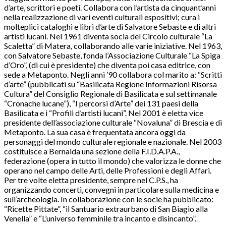
d’arte, scrittori e poeti. Collabora con l’artista da cinquant’anni
nella realizzazione di vari eventi culturali espositivi; cura i
molteplici cataloghi e libri d’arte di Salvatore Sebaste e di altri
artisti lucani. Nel 1961 diventa socia del Circolo culturale “La
Scaletta” di Matera, collaborando alle varie iniziative. Nel 1963,
con Salvatore Sebaste, fonda l’Associazione Culturale “La Spiga
d’Oro”, (di cui è presidente) che diventa poi casa editrice, con
sede a Metaponto. Negli anni ’90 collabora col marito a: “Scritti
d’arte” (pubblicati su “Basilicata Regione Informazioni Risorsa
Cultura” del Consiglio Regionale di Basilicata e sul settimanale
“Cronache lucane”), “I percorsi d’Arte” dei 131 paesi della
Basilicata e i “Profili d’artisti lucani”. Nel 2001 è eletta vice
presidente dell’associazione culturale “Novaluna” di Brescia e di
Metaponto. La sua casa è frequentata ancora oggi da
personaggi del mondo culturale regionale e nazionale. Nel 2003
costituisce a Bernalda una sezione della F.I.D.A.P.A.,
federazione (opera in tutto il mondo) che valorizza le donne che
operano nel campo delle Arti, delle Professioni e degli Affari.
Per tre volte eletta presidente, sempre nel C.P.S., ha
organizzando concerti, convegni in particolare sulla medicina e
sull’archeologia. In collaborazione con le socie ha pubblicato:
“Ricette Pittate”, “il Santuario extraurbano di San Biagio alla
Venella” e “L’universo femminile tra incanto e disincanto”.