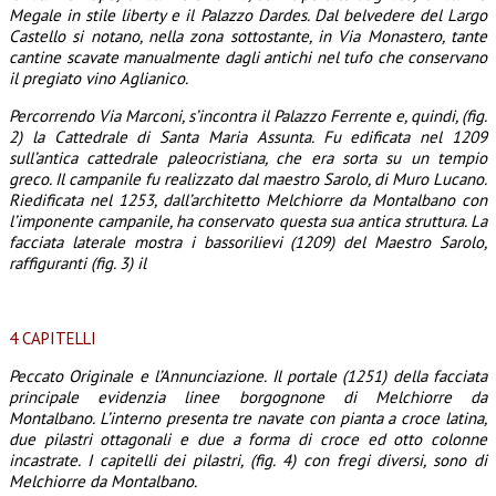
Megale in stile liberty e il Palazzo Dardes. Dal belvedere del Largo
Castello si notano, nella zona sottostante, in Via Monastero, tante
cantine scavate manualmente dagli antichi nel tufo che conservano
il pregiato vino Aglianico.
Percorrendo Via Marconi, s’incontra il Palazzo Ferrente e, quindi, (fig.
2) la Cattedrale di Santa Maria Assunta. Fu edificata nel 1209
sull’antica cattedrale paleocristiana, che era sorta su un tempio
greco. Il c
ampanile fu realizzato dal maestro Sarolo, di Muro Lucano.
Riedificata nel 1253, dall’architetto Melchiorre da Montalbano con
l’imponente campanile, ha conservato questa sua antica struttura. La
facciata laterale mostra i bassorilievi (1209) del Maestro Sarolo,
raffiguranti (fig. 3) il
4 CAPITELLI
Peccato Originale e l’Annunciazione. Il portale (1251) della facciata
principale evidenzia linee borgognone
di Melchiorre da
Montalbano. L’interno presenta tre navate con pianta a croce latina,
due pilastri ottagonali e due a forma di croce ed otto colonne
incastrate. I capitelli dei pilastri, (fig. 4) con fregi diversi, sono di
Melchiorre da Montalbano.