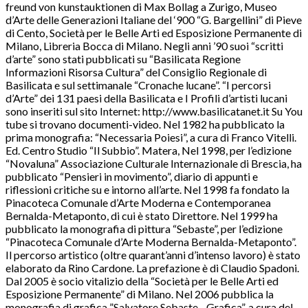
freund von kunstauktionen di Max Bollag a Zurigo, Museo
d’Arte delle Generazioni Italiane del ‘900 “G. Bargellini” di Pieve
di Cento, Società per le Belle Arti ed Esposizione Permanente di
Milano, Libreria Bocca di Milano. Negli anni ’90 suoi “scritti
d’arte” sono stati pubblicati su “Basilicata Regione
Informazioni Risorsa Cultura” del Consiglio Regionale di
Basilicata e sul settimanale “Cronache lucane”. “I percorsi
d’Arte” dei 131 paesi della Basilicata e I Profili d’artisti lucani
sono inseriti sul sito Internet: http://www.basilicatanet.it Su You
tube si trovano documenti-video. Nel 1982 ha pubblicato la
prima monografia: “Necessaria Poiesi”, a cura di Franco Vitelli.
Ed. Centro Studio “Il Subbio”. Matera, Nel 1998, per l’edizione
“Novaluna” Associazione Culturale Internazionale di Brescia, ha
pubblicato “Pensieri in movimento”, diario di appunti e
riflessioni critiche su e intorno all’arte. Nel 1998 fa fondato la
Pinacoteca Comunale d’Arte Moderna e Contemporanea
Bernalda-Metaponto, di cui è stato Direttore. Nel 1999 ha
pubblicato la monografia di pittura “Sebaste”, per l’edizione
“Pinacoteca Comunale d’Arte Moderna Bernalda-Metaponto”.
Il percorso artistico (oltre quarant’anni d’intenso lavoro) è stato
elaborato da Rino Cardone. La prefazione è di Claudio Spadoni.
Dal 2005 è socio vitalizio della “Società per le Belle Arti ed
Esposizione Permanente” di Milano. Nel 2006 pubblica la
monografia di grafica ”Salvatore Sebaste - Grafica”, a cura del