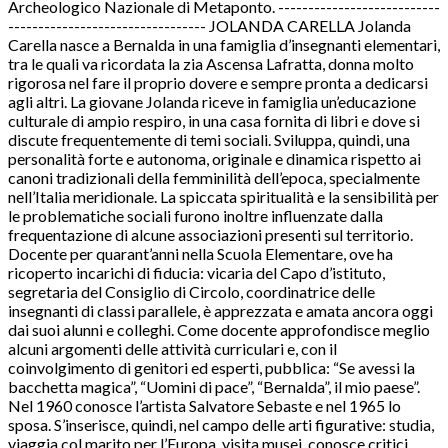
Archeologico Nazionale di Metaponto. ---------------------------
--------------------------------- JOLANDA CARELLA Jolanda
Carella nasce a Bernalda in una famiglia d’insegnanti elementari,
tra le quali va ricordata la zia Ascensa Lafratta, donna molto
rigorosa nel fare il proprio dovere e sempre pronta a dedicarsi
agli altri. La giovane Jolanda riceve in famiglia un’educazione
culturale di ampio respiro, in una casa fornita di libri e dove si
discute frequentemente di temi sociali. Sviluppa, quindi, una
personalità forte e autonoma, originale e dinamica rispetto ai
canoni tradizionali della femminilità dell’epoca, specialmente
nell’Italia meridionale. La spiccata spiritualità e la sensibilità per
le problematiche sociali furono inoltre influenzate dalla
frequentazione di alcune associazioni presenti sul territorio.
Docente per quarant’anni nella Scuola Elementare, ove ha
ricoperto incarichi di fiducia: vicaria del Capo d’istituto,
segretaria del Consiglio di Circolo, coordinatrice delle
insegnanti di classi parallele, è apprezzata e amata ancora oggi
dai suoi alunni e colleghi. Come docente approfondisce meglio
alcuni argomenti delle attività curriculari e, con il
coinvolgimento di genitori ed esperti, pubblica: “Se avessi la
bacchetta magica”, “Uomini di pace”, “Bernalda”, il mio paese”.
Nel 1960 conosce l’artista Salvatore Sebaste e nel 1965 lo
sposa. S’inserisce, quindi, nel campo delle arti figurative: studia,
viaggia col marito per l’Europa, visita musei, conosce critici