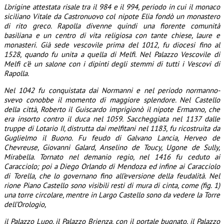
L’origine attestata risale tra il 984 e il 994, periodo in cui il monaco
siciliano Vitale da Castronuovo col nipote Elia fondò un monastero
di rito greco. Rapolla divenne quindi una fiorente comunità
basiliana e un centro di vita religiosa con tante chiese, laure e
monasteri. Già sede vescovile prima del 1012, fu diocesi fino al
1528, quando fu unita a quella di Melfi. Nel Palazzo Vescovile di
Melfi c’è un salone con i dipinti degli stemmi di tutti i Vescovi di
Rapolla.
Nel 1042 fu conquistata dai Normanni e nel periodo normanno-
svevo conobbe il momento di maggiore splendore. Nel Castello
della città, Roberto il Guiscardo imprigionò il nipote Ermanno, che
era insorto contro il duca nel 1059. Saccheggiata nel 1137 dalle
truppe di Lotario II, distrutta dai melfitani nel 1183, fu ricostruita da
Guglielmo il Buono. Fu feudo di Galvano Lancia, Herveo de
Chevreuse, Giovanni Galard, Anselino de Toucy, Ugone de Sully,
Mirabella. Tornato nel demanio regio, nel 1416 fu ceduto ai
Caracciolo; poi a Diego Orlando di Mendoza ed infine ai Caracciolo
di Torella, che lo governano fino all’eversione della feudalità.
Nel
rione Piano Castello sono visibili resti di mura di cinta, come (fig. 1)
una torre circolare, mentre in Largo Castello sono da vedere la Torre
dell’Orologio,
il Palazzo Lupo, il Palazzo Brienza, con il portale bugnato, il Palazzo