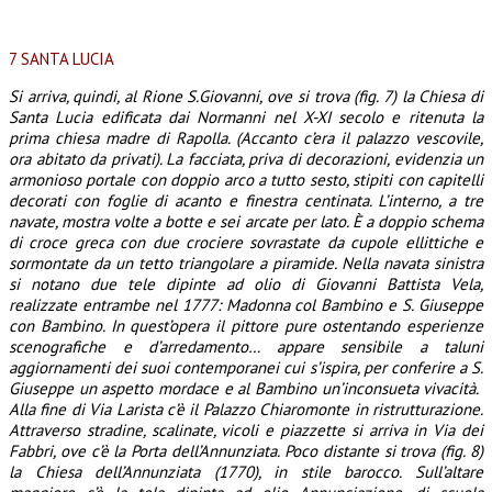
7 SANTA LUCIA
Si arriva, quindi, al Rione S.Giovanni, ove si trova (fig. 7) la Chiesa di
Santa Lucia edificata dai Normanni nel X-XI secolo e ritenuta la
prima chiesa madre di Rapolla. (Accanto c’era il palazzo vescovile,
ora abitato da privati). La facciata, priva di decorazioni, evidenzia un
armonioso portale con doppio arco a tutto sesto, stipiti con capitelli
decorati con foglie di acanto e finestra centinata. L’interno, a tre
navate, mostra volte a botte e sei arcate per lato. È a doppio schema
di croce greca con due crociere sovrastate da cupole ellittiche e
sormontate da un tetto triangolare a piramide. Nella navata sinistra
si notano due tele dipinte ad olio di Giovanni Battista Vela,
realizzate entrambe nel 1777: Madonna col Bambino e S. Giuseppe
con Bambino. In quest’opera il pittore pure ostentando esperienze
scenografiche e d’arredamento… appare sensibile a taluni
aggiornamenti dei suoi contemporanei cui s’ispira, per conferire a S.
Giuseppe un aspetto mordace e al Bambino un’inconsueta vivacità.
Alla fine
di Via Larista c’è il Palazzo Chiaromonte in ristrutturazione.
Attraverso stradine, scalinate, vicoli e piazzette si arriva in Via dei
Fabbri, ove c’è la Porta dell’Annunziata. Poco distante si trova (fig. 8)
la Chiesa dell’Annunziata (1770), in stile barocco. Sull’altare