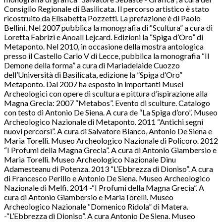
Consiglio Regionale di Basilicata. Il percorso artistico è stato
ricostruito da Elisabetta Pozzetti. La prefazione è di Paolo
Bellini. Nel 2007 pubblica la monografia di “Scultura” a cura di
Loretta Fabrizi e Anoall Lejcard. Edizioni la “Spiga d’Oro” di
Metaponto. Nel 2010, in occasione della mostra antologica
presso il Castello Carlo V di Lecce, pubblica la monografia “Il
Demone della forma” a cura di Mariadelaide Cuozzo
dell’Università di Basilicata, edizione la ”Spiga d’Oro”
Metaponto. Dal 2007 ha esposto in importanti Musei
Archeologici con opere di scultura e pittura d’ispirazione alla
Magna Grecia: 2007 “Metabos”. Evento di sculture. Catalogo
con testo di Antonio De Siena. A cura de “La Spiga d’oro”. Museo
Archeologico Nazionale di Metaponto. 2011 “Antichi segni
nuovi percorsi”. A cura di Salvatore Bianco, Antonio De Siena e
Maria Torelli. Museo Archeologico Nazionale di Policoro. 2012
“I Profumi della Magna Grecia”. A cura di Antonio Giambersio e
Maria Torelli. Museo Archeologico Nazionale Dinu
Adamesteanu di Potenza. 2013 “L’Ebbrezza di Dioniso”. A cura
di Francesco Perillo e Antonio De Siena. Museo Archeologico
Nazionale di Melfi. 2014 -“I Profumi della Magna Grecia”. A
cura di Antonio Giambersio e MariaTorelli. Museo
Archeologico Nazionale “Domenico Ridola” di Matera.
-“L’Ebbrezza di Dioniso”. A cura Antonio De Siena. Museo