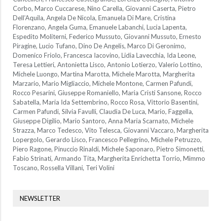
Corbo, Marco Cuccarese, Nino Carella, Giovanni Caserta, Pietro
Dell’Aquila, Angela De Nicola, Emanuela Di Mare, Cristina
Florenzano, Angela Guma, Emanuele Labanchi, Lucia Lapenta,
Espedito Moliterni, Federico Mussuto, Giovanni Mussuto, Ernesto
Piragine, Lucio Tufano, Dino De Angelis, Marco Di Geronimo,
Domenico Friolo, Francesca Iacovino, Lidia Lavecchia, Ida Leone,
Teresa Lettieri, Antonietta Lisco, Antonio Lotierzo, Valerio Lottino,
Michele Luongo, Martina Marotta, Michele Marotta, Margherita
Marzario, Mario Migliaccio, Michele Montone, Carmen Pafundi,
Rocco Pesarini, Giuseppe Romaniello, Maria Cristi Sansone, Rocco
Sabatella, Maria Ida Settembrino, Rocco Rosa, Vittorio Basentini,
Carmen Pafundi, Silvia Favulli, Claudia De Luca, Mario, Faggella,
Giuseppe Digilio, Mario Santoro, Anna Maria Scarnato, Michele
Strazza, Marco Tedesco, Vito Telesca, Giovanni Vaccaro, Margherita
Lopergolo, Gerardo Lisco, Francesco Pellegrino, Michele Petruzzo,
Piero Ragone, Pinuccio Rinaldi, Michele Saponaro, Pietro Simonetti,
Fabio Strinati, Armando Tita, Margherita Enrichetta Torrio, Mimmo
Toscano, Rossella Villani, Teri Volini
NEWSLETTER