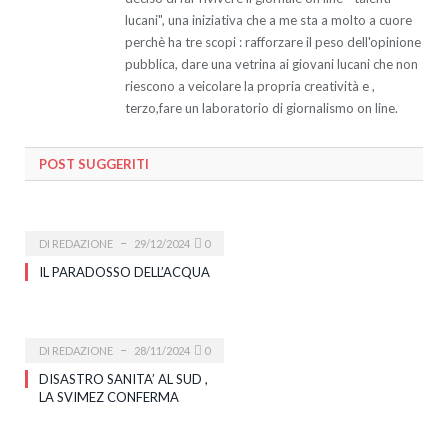
lucani", una iniziativa che a me sta a molto a cuore
perchè ha tre scopi : rafforzare il peso dell'opinione
pubblica, dare una vetrina ai giovani lucani che non
riescono a veicolare la propria creatività e ,
terzo,fare un laboratorio di giornalismo on line.
POST SUGGERITI
DI
REDAZIONE
29/12/2024
0
IL PARADOSSO DELL’ACQUA
DI
REDAZIONE
28/11/2024
0
DISASTRO SANITA’ AL SUD ,
LA SVIMEZ CONFERMA