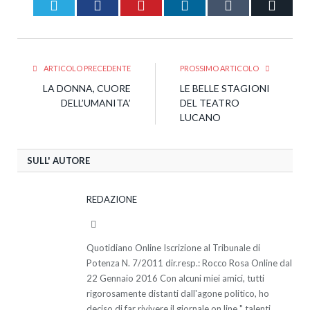
Twitter
Facebook
Pinterest
LinkedIn
Tumblr
Email
ARTICOLO PRECEDENTE
PROSSIMO ARTICOLO
LA DONNA, CUORE
LE BELLE STAGIONI
DELL’UMANITA’
DEL TEATRO
LUCANO
SULL' AUTORE
REDAZIONE
Website
Quotidiano Online Iscrizione al Tribunale di
Potenza N. 7/2011 dir.resp.: Rocco Rosa Online dal
22 Gennaio 2016 Con alcuni miei amici, tutti
rigorosamente distanti dall'agone politico, ho
deciso di far rivivere il giornale on line " talenti