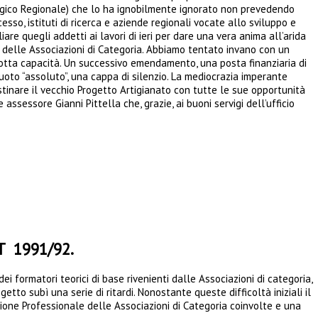
tegico Regionale) che lo ha ignobilmente ignorato non prevedendo
so, istituti di ricerca e aziende regionali vocate allo sviluppo e
re quegli addetti ai lavori di ieri per dare una vera anima all’arida
e delle Associazioni di Categoria. Abbiamo tentato invano con un
idotta capacità. Un successivo emendamento, una posta finanziaria di
oto “assoluto”, una cappa di silenzio. La mediocrazia imperante
nare il vecchio Progetto Artigianato con tutte le sue opportunità
essore Gianni Pittella che, grazie, ai buoni servigi dell’ufficio
RT 1991/92.
ei formatori teorici di base rivenienti dalle Associazioni di categoria,
getto subì una serie di ritardi. Nonostante queste difficoltà iniziali il
one Professionale delle Associazioni di Categoria coinvolte e una