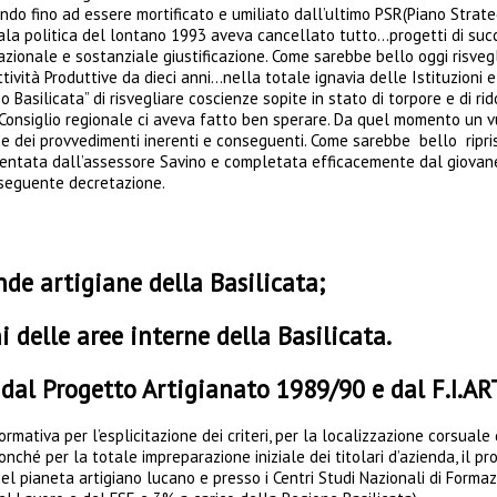
ndo fino ad essere mortificato e umiliato dall’ultimo PSR(Piano Stra
la politica del lontano 1993 aveva cancellato tutto…progetti di succes
onale e sostanziale giustificazione. Come sarebbe bello oggi risveglia
ività Produttive da dieci anni…nella totale ignavia delle Istituzioni 
Basilicata” di risvegliare coscienze sopite in stato di torpore e di r
Consiglio regionale ci aveva fatto ben sperare. Da quel momento un vu
ei provvedimenti inerenti e conseguenti. Come sarebbe bello ripristi
ntata dall’assessore Savino e completata efficacemente dal giovane ass
onseguente decretazione.
nde artigiane della Basilicata;
i delle aree interne della Basilicata.
al Progetto Artigianato 1989/90 e dal F.I.A
ativa per l’esplicitazione dei criteri, per la localizzazione corsuale d
onché per la totale impreparazione iniziale dei titolari d’azienda, il pro
pianeta artigiano lucano e presso i Centri Studi Nazionali di Formazi