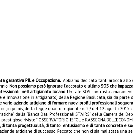
anta garantiva PIL e Occupazione.
Abbiamo dedicato tanti articoli allo
nnio.
Non possiamo però ignorare l’accorato e ultimo SOS che impazza 
ofessionali nell’artigianato lucano
. Un tale SOS contrasta amaramente
e Innovazione in artigianato) della Regione Basilicata, sia da parte d
e varie aziende artigiane di formare nuovi profili professionali seguen
aro, in primis, della legge quadro regionale n. 29 del 12 agosto 2015
atiche” dalla “Banca Dati Professionali STAIRS” della Camera dei Deput
sulle prestigiose riviste “ OSSERVATORIO ISFOL e RASSEGNA DELL’ECONOM
à, di tanta progettualità, di tanto entusiasmo e di tanta concreta e 
 aziende artigiane di successo. Peccato che non ci sia mai stata una se