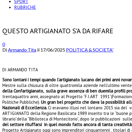
SPORT
RUBRICHE
QUESTO ARTIGIANATO S’A DA RIFARE
0
Di
Armando Tita
il
17/06/2025
POLITICA & SOCIETA'
DI ARMANDO TITA
Sono lontani i tempi quando l’artigianato lucano dei primi anni nov
Mestre sulla chiusura di oltre quattromila aziende nell’ultimo vente
della Confartigianato, sulla grave assenza di ben duemila profili pr
trentaquattro anni, assegnato al Progetto “F.I.ART 1991”(Formazione 
Politiche Pubbliche).
Un gran bel progetto che dava la possibilità all
Nazionali di Eccellenza.
Ci eravamo illusi nel lontano 2015 sia del v
ARTIGIANATO della Regione Basilicata 1989 inserito tra le “buone pr
librario”della “Biblioteca di Montecitorio”, dopo le pubblicazioni 
del settore rituffarsi in quel mondo fatto ancora di tanta creativit
Progetto Artigianato oggi sono imprenditori cinquantenni , titolari di