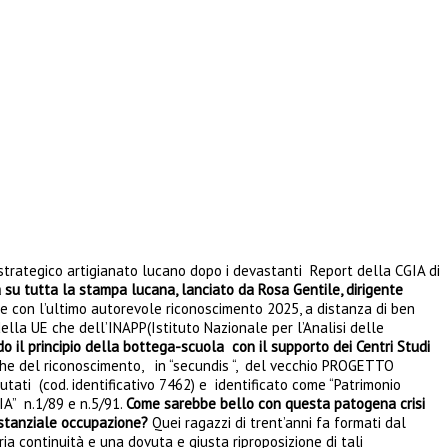
 strategico artigianato lucano dopo i devastanti Report della CGIA di
su tutta la stampa lucana, lanciato da Rosa Gentile, dirigente
 con l’ultimo autorevole riconoscimento 2025, a distanza di ben
ella UE che dell’INAPP(Istituto Nazionale per l’Analisi delle
do il principio della bottega-scuola con il supporto dei Centri Studi
 che del riconoscimento, in “secundis “, del vecchio PROGETTO
ati (cod. identificativo 7462) e identificato come “Patrimonio
IA” n.1/89 e n.5/91.
Come sarebbe bello con questa patogena crisi
sostanziale occupazione?
Quei ragazzi di trent’anni fa formati dal
ria continuità e una dovuta e giusta riproposizione di tali