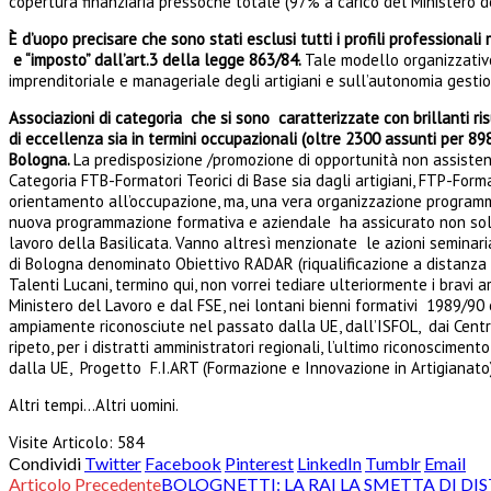
copertura finanziaria pressoché totale (97% a carico del Ministero d
È d’uopo precisare che sono stati esclusi tutti i profili professionali
e “imposto” dall’art.3 della legge 863/84.
Tale modello organizzativo
imprenditoriale e manageriale degli artigiani e sull’autonomia gestio
Associazioni di categoria che si sono caratterizzate con brillanti r
di eccellenza sia in termini occupazionali (oltre 2300 assunti per 89
Bologna.
La predisposizione /promozione di opportunità non assistenzia
Categoria FTB-Formatori Teorici di Base sia dagli artigiani, FTP-Forma
orientamento all’occupazione, ma, una vera organizzazione programm
nuova programmazione formativa e aziendale ha assicurato non solo ris
lavoro della Basilicata. Vanno altresì menzionate le azioni seminaria
di Bologna denominato Obiettivo RADAR (riqualificazione a distanza 
Talenti Lucani, termino qui, non vorrei tediare ulteriormente i bravi 
Ministero del Lavoro e dal FSE, nei lontani bienni formativi 1989/90
ampiamente riconosciute nel passato dalla UE, dall’ISFOL, dai Centri
ripeto, per i distratti amministratori regionali, l’ultimo riconoscimen
dalla UE, Progetto F.I.ART (Formazione e Innovazione in Artigianato
Altri tempi…Altri uomini.
Visite Articolo:
584
Condividi
Twitter
Facebook
Pinterest
LinkedIn
Tumblr
Email
Articolo Precedente
BOLOGNETTI: LA RAI LA SMETTA DI D