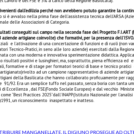
el Lavoro e del FSE e 3% a carico della Regione Basilicata).
 rivenienti dall’edilizia perché non avrebbero potuto garantire la conti
 si è avvalso nella prima fase dell’assistenza tecnica dell’ARSA (Azi
nale delle Associazioni di Categoria.
isultati conseguiti sul campo nella seconda fase del Progetto F.I.ART 
8 aziende artigiane coinvolte) che formativi, per la presenza dell’ISV
li e l’attivazione di una concertazione di funzioni e di ruoli (non van
tori Tecnico-Pratici, in seno alle loro aziende) esercitati dalla Regio
ata con una moderna e innovativa sperimentazione didattica. Applican
ultati positivi e lusinghieri, ma, soprattutto, piena efficienza ed eff
li, formative e di stage per formatori teorici di base e tecnico pratici
artigianato)rivolto ad un campione rappresentativo di aziende artigia
artigiani della Basilicata che hanno collaborato proficuamente per ragg
 e 91/92. Era un semplice tuffo nel passato, senza boria con tanta umi
 di Eccellenza , dal FSE(Fondo Sociale Europeo) e dal vecchio Ministe
to come “Best Practices 2025”dall’INAPP(Istituto Nazionale per l’analisi
)1991, un riconoscimento inaspettato e inatteso.
ISTRIBUIRE MANGANELLATE. IL DIGIUNO PROSEGUE AD OL