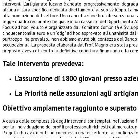
interventi. L’artigianato lucano è andato progressivamente degrada
alcuna misura specifica dedicata direttamente al suo sviluppo. La ma
alla promozione del settore. Una cancellazione brutale senza una razi
legge quadro regionale che giace in un cassetto del Dipartimento Att
Focus ad hoc voluto e organizzato dal “Comitato Comunità e Sviluppo 
cinquecentomila euro e un “odg” ad hoc approvato all’unanimità dal 
purtroppo ha prevalso…non abbiamo avuto più contezza del Bando e d
occupazionali. La proposta elaborata dal Prof. Magno era stata prese
preposto, aveva ottenuto la definitiva copertura finanziaria e la c
Tale intervento prevedeva:
L’assunzione di 1800 giovani presso azie
La Priorità nelle assunzioni agli artigian
Obiettivo ampiamente raggiunto e superato d
A causa della complessità degli interventi contemplati nell’azione form
per la individuazione dei profili professionali richiesti dal mercato, n
Progetto ha avuto nel suo complesso una eccellente accoglienza nel 