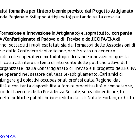
nuità formativa per l’intero biennio previsto dal Progetto Artigianato
enda Regionale Sviluppo Artigianato) puntando sulla crescita
(Formazione e Innovazione in Artigianato) e, soprattutto, con punte
OA /Confartigianato di Padova e di Treviso e dell’ECIPA/CNA di
no sottaciuti i ruoli espletati sia dai formatori delle Associazioni di
ne e dalle Confederazioni artigiane, non è stato un generico
do criteri operativi e metodologici di grande innovazione questa
icacia all’intero sistema di intervento delle politiche attive del
 organizzate dalla Confartigianato di Treviso e il progetto dell’ECIPA
ne operanti nel settore del tessile-abbigliamento
.
Cari amici di
iungere gli obiettivi occupazionali prefissi dalla Regione, dal
ltà e con tanta disponibilità a fornire progettualità e competenze,
ro del Lavoro e della Previdenza Sociale, senza dimenticare, lo
 delle politiche pubbliche)presieduto dal dr. Natale Forlani, ex Cisl, e
TRANZA