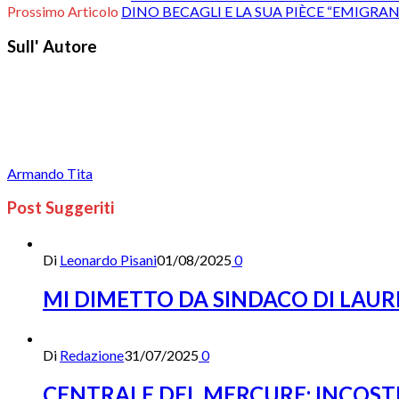
Prossimo Articolo
DINO BECAGLI E LA SUA PIÈCE “EMIGRA
Sull' Autore
Armando Tita
Post Suggeriti
Di
Leonardo Pisani
01/08/2025
0
MI DIMETTO DA SINDACO DI LAUR
Di
Redazione
31/07/2025
0
CENTRALE DEL MERCURE: INCOST