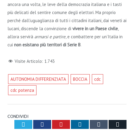
ancora una volta, le leve della democrazia italiana e i tasti
più delicati del sentire comune degli elettori. Ma proprio
perché dall’uguaglianza di tutti i cittadini italiani, dai veneti ai
lucani, discende la convinzione di
vivere in un Paese civile
,
allora servirà
armarsi e partire
, e combattere per un’Italia in
cui
non esistano più territori di Serie B
.
Visite Articolo:
1.743
AUTONOMIA DIFFERENZIATA
BOCCIA
cdc
cdc potenza
CONDIVIDI
Twitter
Facebook
Pinterest
LinkedIn
Tumblr
Email