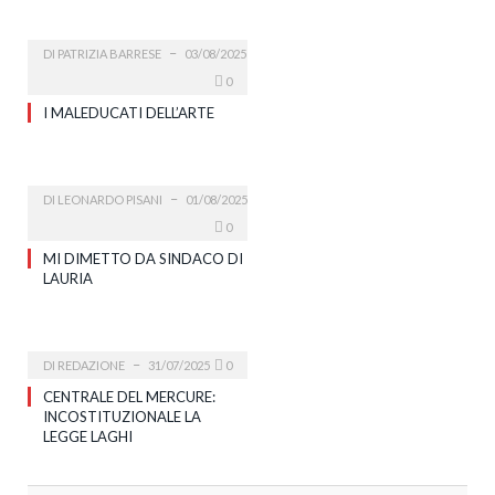
DI
PATRIZIA BARRESE
03/08/2025
0
I MALEDUCATI DELL’ARTE
DI
LEONARDO PISANI
01/08/2025
0
MI DIMETTO DA SINDACO DI
LAURIA
DI
REDAZIONE
31/07/2025
0
CENTRALE DEL MERCURE:
INCOSTITUZIONALE LA
LEGGE LAGHI