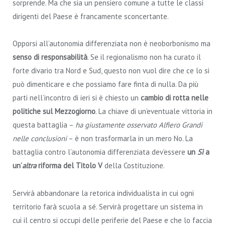
sorprende. Ma che sia un pensiero comune a tutte le classi
dirigenti del Paese è francamente sconcertante.
Opporsi all’autonomia differenziata non è neoborbonismo ma
senso di responsabilità
. Se il regionalismo non ha curato il
forte divario tra Nord e Sud, questo non vuol dire che ce lo si
può dimenticare e che possiamo fare finta di nulla. Da più
parti nell’incontro di ieri si è chiesto un
cambio di rotta nelle
politiche sul Mezzogiorno
. La chiave di un’eventuale vittoria in
questa battaglia –
ha giustamente osservato Alfiero Grandi
nelle conclusioni
– è non trasformarla in un mero No. La
battaglia contro l’autonomia differenziata dev’essere
un
Sì
a
un’
altra
riforma del Titolo V
della Costituzione.
Servirà abbandonare la retorica individualista in cui ogni
territorio farà scuola a sé. Servirà progettare un sistema in
cui il centro si occupi delle periferie del Paese e che lo faccia