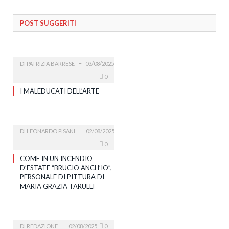
POST SUGGERITI
DI
PATRIZIA BARRESE
03/08/2025
0
I MALEDUCATI DELL’ARTE
DI
LEONARDO PISANI
02/08/2025
0
COME IN UN INCENDIO
D’ESTATE “BRUCIO ANCH’IO”,
PERSONALE DI PITTURA DI
MARIA GRAZIA TARULLI
DI
REDAZIONE
02/08/2025
0