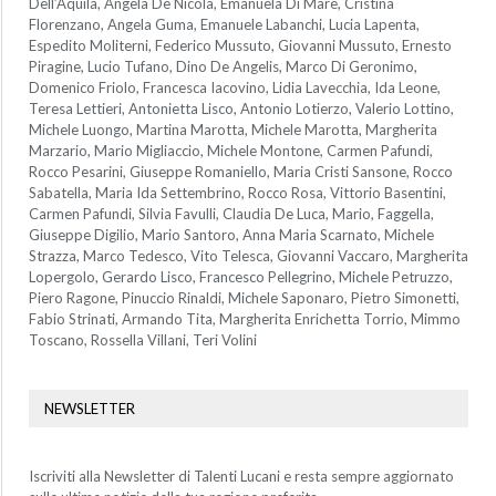
Dell’Aquila, Angela De Nicola, Emanuela Di Mare, Cristina
Florenzano, Angela Guma, Emanuele Labanchi, Lucia Lapenta,
Espedito Moliterni, Federico Mussuto, Giovanni Mussuto, Ernesto
Piragine, Lucio Tufano, Dino De Angelis, Marco Di Geronimo,
Domenico Friolo, Francesca Iacovino, Lidia Lavecchia, Ida Leone,
Teresa Lettieri, Antonietta Lisco, Antonio Lotierzo, Valerio Lottino,
Michele Luongo, Martina Marotta, Michele Marotta, Margherita
Marzario, Mario Migliaccio, Michele Montone, Carmen Pafundi,
Rocco Pesarini, Giuseppe Romaniello, Maria Cristi Sansone, Rocco
Sabatella, Maria Ida Settembrino, Rocco Rosa, Vittorio Basentini,
Carmen Pafundi, Silvia Favulli, Claudia De Luca, Mario, Faggella,
Giuseppe Digilio, Mario Santoro, Anna Maria Scarnato, Michele
Strazza, Marco Tedesco, Vito Telesca, Giovanni Vaccaro, Margherita
Lopergolo, Gerardo Lisco, Francesco Pellegrino, Michele Petruzzo,
Piero Ragone, Pinuccio Rinaldi, Michele Saponaro, Pietro Simonetti,
Fabio Strinati, Armando Tita, Margherita Enrichetta Torrio, Mimmo
Toscano, Rossella Villani, Teri Volini
NEWSLETTER
Iscriviti alla Newsletter di Talenti Lucani e resta sempre aggiornato