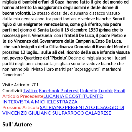
migliaia di bambini orfani di Gaza hanno fatto il giro del mondo ed
hanno atterrito la maggioranza degli uomini e delle donne di
buona volontà.
Lo stesso dicasi del disumano distacco vissuto
dalla mia generazione tra padri lontani e vedove bianche.
Sono il
figlio di un emigrante venezuelano, come già riferito, mio padre
partì nel giorno di Santa Lucia il 13 dicembre 1950 (prima che io
nascessi) per il Venezuela con i fratelli De Luca, il padre Pietro e
lo zio Vincenzo del Governatore della Campania, Enzo De Luca,
che sarà insignito della Cittadinanza Onoraria di Ruvo del Monte il
prossimo 12 luglio… sulle ali del ricordo della sua infanzia vissuta
nel povero Quartiere del “Pisciolo”.
Decine di migliaia sono i lucani
partiti negli anni cinquanta, migliaia sono le vedove bianche che
non hanno più rivisto i loro mariti per “sopraggiunti” matrimoni
“americani”.
Visite Articolo:
701
Condividi
Twitter
Facebook
Pinterest
LinkedIn
Tumblr
Email
Articolo Precedente
LUCANIA E COSTITUENTE:
INTERVISTA A MICHELE STRAZZA
Prossimo Articolo
SATRIANO PRESENTATO IL SAGGIO DI
VINCENZO GIULIANO SUL PARROCO CALABRESE
Sull' Autore