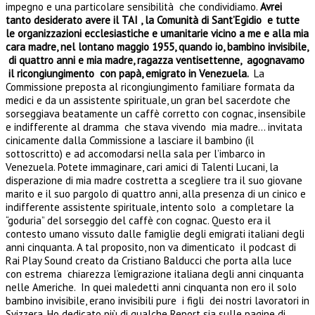
impegno e una particolare sensibilità che condividiamo.
Avrei
tanto desiderato avere il TAI , la Comunità di Sant’Egidio e tutte
le organizzazioni ecclesiastiche e umanitarie vicino a me e alla mia
cara madre, nel lontano maggio 1955, quando io, bambino invisibile,
di quattro anni e mia madre, ragazza ventisettenne, agognavamo
il ricongiungimento con papà, emigrato in Venezuela.
La
Commissione preposta al ricongiungimento familiare formata da
medici e da un assistente spirituale, un gran bel sacerdote che
sorseggiava beatamente un caffè corretto con cognac, insensibile
e indifferente al dramma che stava vivendo mia madre… invitata
cinicamente dalla Commissione a lasciare il bambino (il
sottoscritto) e ad accomodarsi nella sala per l’imbarco in
Venezuela.
Potete immaginare, cari amici di Talenti Lucani, la
disperazione di mia madre costretta a scegliere tra il suo giovane
marito e il suo pargolo di quattro anni, alla presenza di un cinico e
indifferente assistente spirituale, intento solo a completare la
“goduria” del sorseggio del caffè con cognac. Questo era il
contesto umano vissuto dalle famiglie degli emigrati italiani degli
anni cinquanta. A tal proposito, non va dimenticato il podcast di
Rai Play Sound creato da Cristiano Balducci che porta alla luce
con estrema chiarezza l’emigrazione italiana degli anni cinquanta
nelle Americhe. In quei maledetti anni cinquanta non ero il solo
bambino invisibile, erano invisibili pure i figli dei nostri lavoratori in
Svizzera. Ho dedicato più di qualche Report sia sulle pagine di