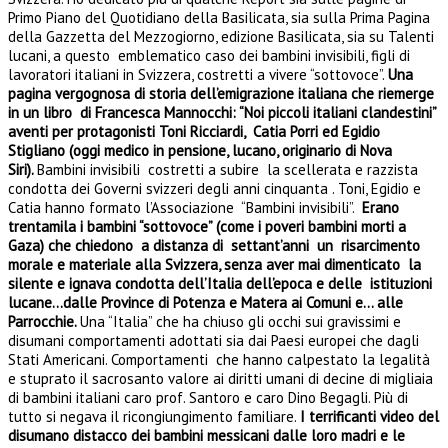
Primo Piano del Quotidiano della Basilicata, sia sulla Prima Pagina
della Gazzetta del Mezzogiorno, edizione Basilicata, sia su Talenti
lucani, a questo emblematico caso dei bambini invisibili, figli di
lavoratori italiani in Svizzera, costretti a vivere “sottovoce”.
Una
pagina vergognosa di storia dell’emigrazione italiana che riemerge
in un libro di Francesca Mannocchi: “Noi piccoli italiani clandestini”
aventi per protagonisti Toni Ricciardi, Catia Porri ed Egidio
Stigliano (oggi medico in pensione, lucano, originario di Nova
Siri).
Bambini invisibili costretti a subire la scellerata e razzista
condotta dei Governi svizzeri degli anni cinquanta . Toni, Egidio e
Catia hanno formato l’Associazione “Bambini invisibili”.
Erano
trentamila i bambini “sottovoce” (come i poveri bambini morti a
Gaza) che chiedono a distanza di settant’anni un risarcimento
morale e materiale alla Svizzera, senza aver mai dimenticato la
silente e ignava condotta dell’Italia dell’epoca e delle istituzioni
lucane…dalle Province di Potenza e Matera ai Comuni e… alle
Parrocchie.
Una “Italia” che ha chiuso gli occhi sui gravissimi e
disumani comportamenti adottati sia dai Paesi europei che dagli
Stati Americani. Comportamenti che hanno calpestato la legalità
e stuprato il sacrosanto valore ai diritti umani di decine di migliaia
di bambini italiani caro prof. Santoro e caro Dino Begagli. Più di
tutto si negava il ricongiungimento familiare.
I terrificanti video del
disumano distacco dei bambini messicani dalle loro madri e le