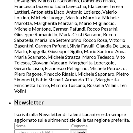
De Angelis, Marco Di Geronimo, Domenico Friolo,
Francesca Iacovino, Lidia Lavecchia, Ida Leone, Teresa
Lettieri, Antonietta Lisco, Antonio Lotierzo, Valerio
Lottino, Michele Luongo, Martina Marotta, Michele
Marotta, Margherita Marzario, Mario Migliaccio,
Michele Montone, Carmen Pafundi, Rocco Pesarini,
Giuseppe Romaniello, Maria Cristi Sansone, Rocco
Sabatella, Maria Ida Settembrino, Rocco Rosa, Vittorio
Basentini, Carmen Pafundi, Silvia Favulli, Claudia De Luca,
Mario, Faggella, Giuseppe Digilio, Mario Santoro, Anna
Maria Scarnato, Michele Strazza, Marco Tedesco, Vito
Telesca, Giovanni Vaccaro, Margherita Lopergolo,
Gerardo Lisco, Francesco Pellegrino, Michele Petruzzo,
Piero Ragone, Pinuccio Rinaldi, Michele Saponaro, Pietro
Simonetti, Fabio Strinati, Armando Tita, Margherita
Enrichetta Torrio, Mimmo Toscano, Rossella Villani, Teri
Volini
Newsletter
Iscriviti alla Newsletter di Talenti Lucani e resta sempre
aggiornato sulle ultime notizie della tua regione preferita.
Iscriviti