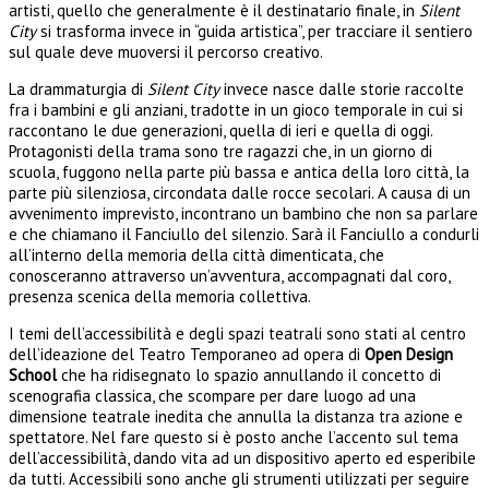
artisti, quello che generalmente è il destinatario finale, in
Silent
City
si trasforma invece in “guida artistica”, per tracciare il sentiero
sul quale deve muoversi il percorso creativo.
La drammaturgia di
Silent City
invece nasce dalle storie raccolte
fra i bambini e gli anziani, tradotte in un gioco temporale in cui si
raccontano le due generazioni, quella di ieri e quella di oggi.
Protagonisti della trama sono tre ragazzi che, in un giorno di
scuola, fuggono nella parte più bassa e antica della loro città, la
parte più silenziosa, circondata dalle rocce secolari. A causa di un
avvenimento imprevisto, incontrano un bambino che non sa parlare
e che chiamano il Fanciullo del silenzio. Sarà il Fanciullo a condurli
all’interno della memoria della città dimenticata, che
conosceranno attraverso un’avventura, accompagnati dal coro,
presenza scenica della memoria collettiva.
I temi dell’accessibilità e degli spazi teatrali sono stati al centro
dell’ideazione del Teatro Temporaneo ad opera di
Open Design
School
che ha ridisegnato lo spazio annullando il concetto di
scenografia classica, che scompare per dare luogo ad una
dimensione teatrale inedita che annulla la distanza tra azione e
spettatore. Nel fare questo si è posto anche l’accento sul tema
dell’accessibilità, dando vita ad un dispositivo aperto ed esperibile
da tutti. Accessibili sono anche gli strumenti utilizzati per seguire