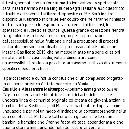
il testo, pensati con un format molto innovativo: lo spettacolo
sarà infatti narrato nella Lingua dei Segni Italiana, audiodescritto
e fruibile attraverso l’utilizzo di apposite cuffie. Sarà inoltre
disponibile il libretto in braille. Per coloro che ne faranno richiesta
inoltre sarà possibile esplorare, attraverso tutti i sensi, lo
spettacolo e il dietro le quinte. Questa grande operazione rientra
fra gli obiettivi in linea con l’impegno per la promozione
dell’accessibilità nella fruizione e nella produzione di prodotti
culturali a persone con disabilità, promosso dalla Fondazione
Matera-Basilicata 2019 che ha messo in atto una serie di azioni
mirate a offrire casi-studio, volti a dimostrare come
un’accessibilità reale sia possibile attraverso l’utilizzo di strumenti
specifici e best-practices.
Il palcoscenico è quindi la conclusione di un complesso progetto
la cui parte artistica è stata pensata da
Vania
Cauzillo
e
Alessandra Maltempo
: «Abbiamo immaginato
Silent
City
– commentano le ideatrici e direttrici artistiche – come
un’opera lirica di comunità originale co-creata da giovani, anziani e
bambini della Basilicata, e di Matera in particolare. L’opera come
linguaggio è per noi un modo di indagare la contemporaneità nella
sua complessità. Matera è tutt’uno con gli uomini e le donne,
bambini e bambine che l’hanno fatta, abitata, abbandonata e che
oggi la stanno immaginando nel suo futuro, ancora e di