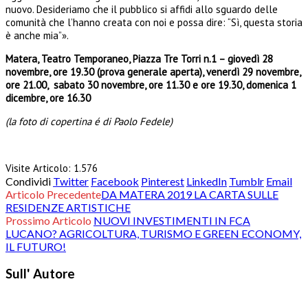
nuovo. Desideriamo che il pubblico si affidi allo sguardo delle
comunità che l’hanno creata con noi e possa dire: “Sì, questa storia
è anche mia”».
Matera, Teatro Temporaneo, Piazza Tre Torri n.1 – giovedì 28
novembre, ore 19.30 (prova generale aperta), venerdì 29 novembre,
ore 21.00, sabato 30 novembre, ore 11.30 e ore 19.30, domenica 1
dicembre, ore 16.30
(la foto di copertina é di Paolo Fedele)
Visite Articolo:
1.576
Condividi
Twitter
Facebook
Pinterest
LinkedIn
Tumblr
Email
Articolo Precedente
DA MATERA 2019 LA CARTA SULLE
RESIDENZE ARTISTICHE
Prossimo Articolo
NUOVI INVESTIMENTI IN FCA
LUCANO? AGRICOLTURA, TURISMO E GREEN ECONOMY,
IL FUTURO!
Sull' Autore