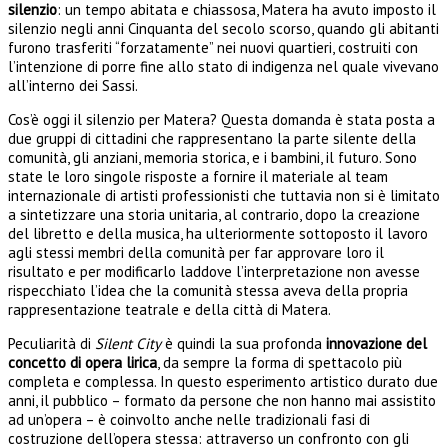
silenzio
: un tempo abitata e chiassosa, Matera ha avuto imposto il
silenzio negli anni Cinquanta del secolo scorso, quando gli abitanti
furono trasferiti “forzatamente” nei nuovi quartieri, costruiti con
l’intenzione di porre fine allo stato di indigenza nel quale vivevano
all’interno dei Sassi.
Cos’è oggi il silenzio per Matera? Questa domanda è stata posta a
due gruppi di cittadini che rappresentano la parte silente della
comunità, gli anziani, memoria storica, e i bambini, il futuro. Sono
state le loro singole risposte a fornire il materiale al team
internazionale di artisti professionisti che tuttavia non si è limitato
a sintetizzare una storia unitaria, al contrario, dopo la creazione
del libretto e della musica, ha ulteriormente sottoposto il lavoro
agli stessi membri della comunità per far approvare loro il
risultato e per modificarlo laddove l’interpretazione non avesse
rispecchiato l’idea che la comunità stessa aveva della propria
rappresentazione teatrale e della città di Matera.
Peculiarità di
Silent City
è quindi la sua profonda
innovazione del
concetto di opera lirica
, da sempre la forma di spettacolo più
completa e complessa. In questo esperimento artistico durato due
anni, il pubblico – formato da persone che non hanno mai assistito
ad un’opera – è coinvolto anche nelle tradizionali fasi di
costruzione dell’opera stessa: attraverso un confronto con gli