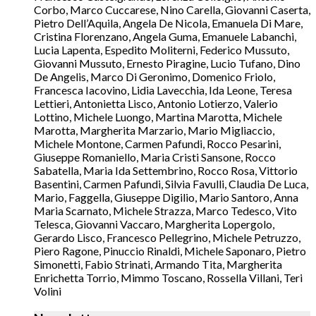
Corbo, Marco Cuccarese, Nino Carella, Giovanni Caserta,
Pietro Dell’Aquila, Angela De Nicola, Emanuela Di Mare,
Cristina Florenzano, Angela Guma, Emanuele Labanchi,
Lucia Lapenta, Espedito Moliterni, Federico Mussuto,
Giovanni Mussuto, Ernesto Piragine, Lucio Tufano, Dino
De Angelis, Marco Di Geronimo, Domenico Friolo,
Francesca Iacovino, Lidia Lavecchia, Ida Leone, Teresa
Lettieri, Antonietta Lisco, Antonio Lotierzo, Valerio
Lottino, Michele Luongo, Martina Marotta, Michele
Marotta, Margherita Marzario, Mario Migliaccio,
Michele Montone, Carmen Pafundi, Rocco Pesarini,
Giuseppe Romaniello, Maria Cristi Sansone, Rocco
Sabatella, Maria Ida Settembrino, Rocco Rosa, Vittorio
Basentini, Carmen Pafundi, Silvia Favulli, Claudia De Luca,
Mario, Faggella, Giuseppe Digilio, Mario Santoro, Anna
Maria Scarnato, Michele Strazza, Marco Tedesco, Vito
Telesca, Giovanni Vaccaro, Margherita Lopergolo,
Gerardo Lisco, Francesco Pellegrino, Michele Petruzzo,
Piero Ragone, Pinuccio Rinaldi, Michele Saponaro, Pietro
Simonetti, Fabio Strinati, Armando Tita, Margherita
Enrichetta Torrio, Mimmo Toscano, Rossella Villani, Teri
Volini