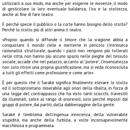
utilizzarli a suo modo, ma anche per esigerne le movenze, il modo
di gesticolare la loro eventuale baldanza, l’ira e la stoltezza,
anche al fine di fare teatro.
E perché specie il pubblico o la corte hanno bisogno dello stolto?
Perché lo stolto più di altri anima il teatro.
«Proprio quando si diffonde il timore che la sragione abbia a
conquistare il mondo civile e metterne in pericolo l’intrinseca
razionalità strutturale, quando i pazzi non vengono più tollerati
nelle città, non hanno più alcuno spazio nelle pieghe del tessuto
sociale, accade che nel palazzo, accanto al “potere”, l’insensatezza
non solo ritrovi una propria giustificazione, ma si veda riconosciuta
a tutti gli effetti come professione e come arte».
È per questo che il Sarakè significa finalmente elevare lo stolto
ed il sottoproletario miserabile agli onori della ribalta, in forza di
una legge del contrappasso che ha visto tanti sciocchi, travestiti
da illuminati, salire al rango di onorevoli, solo perché imposti dai
gruppi di potere, dai partiti, dalla dabbenaggine della gente.
Sarakè è l’emblema dell’ingenua innocenza, della vulnerabile
stupidità, ma anche della furbizia, a volte inconsapevolmente
macchinosa e programmata.