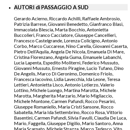
AUTORI di PASSAGGIO A SUD
Gerardo Acierno, Riccardo Achilli, Raffaele Ambrosio,
Patrizia Barrese, Giovanni Benedetto, Gianfranco Blasi,
Immacolata Blescia, Marta Bocchio, Antonietta
Buccolieri, Franco Cacciatore, Giuseppe Cancellieri,
Francesco Castelgrande, Lorenza Colicigno, Antonio
Corbo, Marco Cuccarese, Nino Carella, Giovanni Caserta,
Pietro Dell’Aquila, Angela De Nicola, Emanuela Di Mare,
Cristina Florenzano, Angela Guma, Emanuele Labanchi,
Lucia Lapenta, Espedito Moliterni, Federico Mussuto,
Giovanni Mussuto, Ernesto Piragine, Lucio Tufano, Dino
De Angelis, Marco Di Geronimo, Domenico Friolo,
Francesca Iacovino, Lidia Lavecchia, Ida Leone, Teresa
Lettieri, Antonietta Lisco, Antonio Lotierzo, Valerio
Lottino, Michele Luongo, Martina Marotta, Michele
Marotta, Margherita Marzario, Mario Migliaccio,
Michele Montone, Carmen Pafundi, Rocco Pesarini,
Giuseppe Romaniello, Maria Cristi Sansone, Rocco
Sabatella, Maria Ida Settembrino, Rocco Rosa, Vittorio
Basentini, Carmen Pafundi, Silvia Favulli, Claudia De Luca,
Mario, Faggella, Giuseppe Digilio, Mario Santoro, Anna
Maria Scarnato, Michele Strazza, Marco Tedesco, Vito