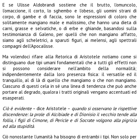
E se Ulisse Aldobrandi sostiene che il brutto, l’omuncolo,
l’omaccione, il corto, lo sghembo e l’obeso, gli uomini strani di
corpo, di gambe e di faccia, sono le espressioni di coloro che
solitamente mangiano male e malissimo, che hanno una dieta di
carni, grasse e selvatiche, o di erbe e ghiande, basandosi sulla
testimonianza di Galeno, per quelli che non mangiano affatto,
siamo agli scheletrici, a sparuti figuri, ai melensi, agli spettrali
compagni dell’Apocalisse.
Ma volendoci rifare alla Retorica di Aristotele notiamo come si
distinguano due tipi umani fondamentali che a tutti gli effetti non
si possono considerare nell’ambito della normalità;
indipendentemente dalla loro presenza fisica: il versatile ed il
tranquillo, al di là di quello che mangiamo o che non mangiamo.
Ciascuno di questi cela in sé una linea di tendenza che può anche
portare al degrado, qualora i tratti originali vengano accentuati ed
esasperati.
Ciò è evidente
– dice Aristotele –
quando si osservano le rispettive
discendenze: la prole di Alcibiade e di Dionisio il vecchio tende alla
follia, i figli di Cimone, di Pericle e di Socrate volgono alla pigrizia
ed alla stupidità
.
Ciò nonostante l’umanità ha bisogno di entrambi i tipi. Non solo per