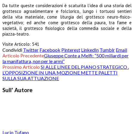
Da tutte queste considerazioni è scaturita l’idea di una storia del
grottesco agroalimentare e folclorico, lungo i tortuosi sentieri
della vita materiale, come liturgia del grottesco neuro-fisico-
vegetativo; ed anche come grottesco della paura, tra fame e
sazietà, il grottesco fisiologico della commedia sociale e della
piazza-teatro.
Visite Articolo:
541
Condividi
Twitter
Facebook
Pinterest
LinkedIn
Tumblr
Email
Articolo Precedente
Giuseppe Conte a Melfi: “500 miliardi per
la manifattura, non per le armi”
Prossimo Articolo
SI ALLE LINEE DEL PIANO STRATEGICO .
L’OPPOSIZIONE IN UNA MOZIONE METTE PALETTI
SULLA SUA ATTUAZIONE
Sull' Autore
Lucio Tufano