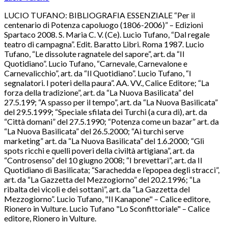
LUCIO TUFANO: BIBLIOGRAFIA ESSENZIALE “Per il
centenario di Potenza capoluogo (1806-2006)” – Edizioni
Spartaco 2008. S. Maria C. V. (Ce). Lucio Tufano, “Dal regale
teatro di campagna”. Edit. Baratto Libri. Roma 1987. Lucio
Tufano, “Le dissolute ragnatele del sapore”, art. da “Il
Quotidiano”. Lucio Tufano, “Carnevale, Carnevalone e
Carnevalicchio”, art. da “Il Quotidiano”. Lucio Tufano, “I
segnalatori. I poteri della paura”. AA. VV., Calice Editore; “La
forza della tradizione”, art. da “La Nuova Basilicata” del
27.5.199; “A spasso per il tempo”, art. da “La Nuova Basilicata”
del 29.5.1999; “Speciale sfilata dei Turchi (a cura di), art. da
“Città domani” del 27.5.1990; “Potenza come un bazar” art. da
“La Nuova Basilicata” del 26.5.2000; “Ai turchi serve
marketing” art. da “La Nuova Basilicata” del 1.6.2000; “Gli
spots ricchi e quelli poveri della civiltà artigiana”, art. da
“Controsenso” del 10 giugno 2008; “I brevettari”, art. da Il
Quotidiano di Basilicata; “Sarachedda e l’epopea degli stracci”,
art. da “La Gazzetta del Mezzogiorno” del 20.2.1996; “La
ribalta dei vicoli e dei sottani”, art. da “La Gazzetta del
Mezzogiorno”. Lucio Tufano, "Il Kanapone" – Calice editore,
Rionero in Vulture. Lucio Tufano "Lo Sconfittoriale" – Calice
editore, Rionero in Vulture.