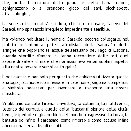
che, nella letteratura della paura e della fiaba, ridono,
sghignazzano o si prendono gioco dei savi, picchiapetti,
attaccabrighe, e …
La voce a tre tonalità, stridula, chioccia o nasale, faceva del
Saraké, uno spiritaccio irrequieto, impertinente e temibile.
Ma volendo nobilitare il nome di Sarakéd, occorre collegarlo, nel
dialetto potentino, al potere afrodisiaco della “saraca”, o delle
aringhe che popolano le acque dell’estuario del Tago di Lisbona,
quando stordite d’amore, si fanno raccogliere dalle reti, quel
sapore di sale e di mare che noi assumeva valori sublimi rispetto
alla nostra povera e semplice frugalità.
È per questo e non solo per questo che abbiamo utilizzato questa
analogia, racchiudendo in essa e in tale nome, sagoma, compendio
e simbolo necessari per inventare o riscoprire una nostra
maschera.
Vi abbiamo caricato l’ironia, l’invettiva, la calunnia, la maldicenza,
l’elenco dei cornuti, e quello della “baccanti” signore della città-
bene, le iperbole e gli aneddoti del mondo trasgressivo, la forza, la
battuta ed infine il sarcasmo, come rimorso e come accusa, infine
ancora una certa idea di riscatto.