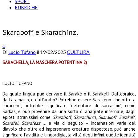
SPORT
RUBRICHE
Skaraboff e Skarachinzl
0
Di
Lucio Tufano
il
19/02/2025
CULTURA
SARACHELLA, LA MASCHERA POTENTINA 2)
LUCIO TUFANO
Da quale lingua può derivare il Saraké o il Saràkel? Dall’ebraico,
dall’aramaico, o dall’arabo? Potrebbe essere Sarakèno, che oltre a
saraceno, potrebbe significare “detentore di sarcasmo”, come
Sarkàs, e può provenire da una sorta di anagrafe infernale, dagli
epiteti stranissimi come
Skaraboff
,
Skarachinzl
,
Skarakoff
,
Sarakaff
,
Scarafel
,
Scarafezz
… e via di seguito – incarnazioni varie del
diavolo che oltre ad impersonare creature dispettose, può anche
significare l’avidità e l’ingordigia, la viltà degli infimi, quelle identità