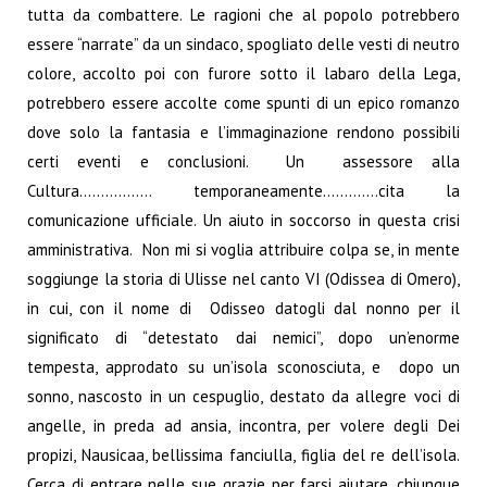
tutta da combattere. Le ragioni che al popolo potrebbero
essere “narrate” da un sindaco, spogliato delle vesti di neutro
colore, accolto poi con furore sotto il labaro della Lega,
potrebbero essere accolte come spunti di un epico romanzo
dove solo la fantasia e l’immaginazione rendono possibili
certi eventi e conclusioni. Un assessore alla
Cultura…………….. temporaneamente………….cita la
comunicazione ufficiale. Un aiuto in soccorso in questa crisi
amministrativa. Non mi si voglia attribuire colpa se, in mente
soggiunge la storia di Ulisse nel canto VI (Odissea di Omero),
in cui, con il nome di Odisseo datogli dal nonno per il
significato di “detestato dai nemici”, dopo un’enorme
tempesta, approdato su un’isola sconosciuta, e dopo un
sonno, nascosto in un cespuglio, destato da allegre voci di
angelle, in preda ad ansia, incontra, per volere degli Dei
propizi, Nausicaa, bellissima fanciulla, figlia del re dell’isola.
Cerca di entrare nelle sue grazie per farsi aiutare, chiunque