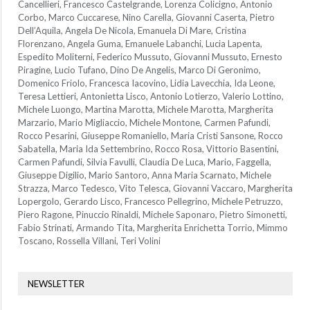
Cancellieri, Francesco Castelgrande, Lorenza Colicigno, Antonio
Corbo, Marco Cuccarese, Nino Carella, Giovanni Caserta, Pietro
Dell’Aquila, Angela De Nicola, Emanuela Di Mare, Cristina
Florenzano, Angela Guma, Emanuele Labanchi, Lucia Lapenta,
Espedito Moliterni, Federico Mussuto, Giovanni Mussuto, Ernesto
Piragine, Lucio Tufano, Dino De Angelis, Marco Di Geronimo,
Domenico Friolo, Francesca Iacovino, Lidia Lavecchia, Ida Leone,
Teresa Lettieri, Antonietta Lisco, Antonio Lotierzo, Valerio Lottino,
Michele Luongo, Martina Marotta, Michele Marotta, Margherita
Marzario, Mario Migliaccio, Michele Montone, Carmen Pafundi,
Rocco Pesarini, Giuseppe Romaniello, Maria Cristi Sansone, Rocco
Sabatella, Maria Ida Settembrino, Rocco Rosa, Vittorio Basentini,
Carmen Pafundi, Silvia Favulli, Claudia De Luca, Mario, Faggella,
Giuseppe Digilio, Mario Santoro, Anna Maria Scarnato, Michele
Strazza, Marco Tedesco, Vito Telesca, Giovanni Vaccaro, Margherita
Lopergolo, Gerardo Lisco, Francesco Pellegrino, Michele Petruzzo,
Piero Ragone, Pinuccio Rinaldi, Michele Saponaro, Pietro Simonetti,
Fabio Strinati, Armando Tita, Margherita Enrichetta Torrio, Mimmo
Toscano, Rossella Villani, Teri Volini
NEWSLETTER