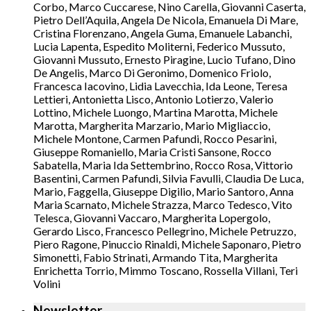
Corbo, Marco Cuccarese, Nino Carella, Giovanni Caserta,
Pietro Dell’Aquila, Angela De Nicola, Emanuela Di Mare,
Cristina Florenzano, Angela Guma, Emanuele Labanchi,
Lucia Lapenta, Espedito Moliterni, Federico Mussuto,
Giovanni Mussuto, Ernesto Piragine, Lucio Tufano, Dino
De Angelis, Marco Di Geronimo, Domenico Friolo,
Francesca Iacovino, Lidia Lavecchia, Ida Leone, Teresa
Lettieri, Antonietta Lisco, Antonio Lotierzo, Valerio
Lottino, Michele Luongo, Martina Marotta, Michele
Marotta, Margherita Marzario, Mario Migliaccio,
Michele Montone, Carmen Pafundi, Rocco Pesarini,
Giuseppe Romaniello, Maria Cristi Sansone, Rocco
Sabatella, Maria Ida Settembrino, Rocco Rosa, Vittorio
Basentini, Carmen Pafundi, Silvia Favulli, Claudia De Luca,
Mario, Faggella, Giuseppe Digilio, Mario Santoro, Anna
Maria Scarnato, Michele Strazza, Marco Tedesco, Vito
Telesca, Giovanni Vaccaro, Margherita Lopergolo,
Gerardo Lisco, Francesco Pellegrino, Michele Petruzzo,
Piero Ragone, Pinuccio Rinaldi, Michele Saponaro, Pietro
Simonetti, Fabio Strinati, Armando Tita, Margherita
Enrichetta Torrio, Mimmo Toscano, Rossella Villani, Teri
Volini
Newsletter