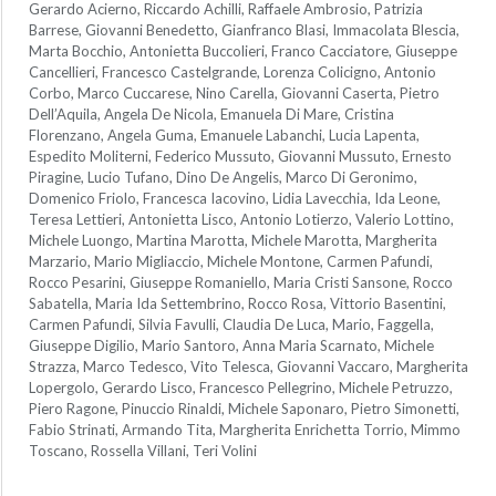
Gerardo Acierno, Riccardo Achilli, Raffaele Ambrosio, Patrizia
Barrese, Giovanni Benedetto, Gianfranco Blasi, Immacolata Blescia,
Marta Bocchio, Antonietta Buccolieri, Franco Cacciatore, Giuseppe
Cancellieri, Francesco Castelgrande, Lorenza Colicigno, Antonio
Corbo, Marco Cuccarese, Nino Carella, Giovanni Caserta, Pietro
Dell’Aquila, Angela De Nicola, Emanuela Di Mare, Cristina
Florenzano, Angela Guma, Emanuele Labanchi, Lucia Lapenta,
Espedito Moliterni, Federico Mussuto, Giovanni Mussuto, Ernesto
Piragine, Lucio Tufano, Dino De Angelis, Marco Di Geronimo,
Domenico Friolo, Francesca Iacovino, Lidia Lavecchia, Ida Leone,
Teresa Lettieri, Antonietta Lisco, Antonio Lotierzo, Valerio Lottino,
Michele Luongo, Martina Marotta, Michele Marotta, Margherita
Marzario, Mario Migliaccio, Michele Montone, Carmen Pafundi,
Rocco Pesarini, Giuseppe Romaniello, Maria Cristi Sansone, Rocco
Sabatella, Maria Ida Settembrino, Rocco Rosa, Vittorio Basentini,
Carmen Pafundi, Silvia Favulli, Claudia De Luca, Mario, Faggella,
Giuseppe Digilio, Mario Santoro, Anna Maria Scarnato, Michele
Strazza, Marco Tedesco, Vito Telesca, Giovanni Vaccaro, Margherita
Lopergolo, Gerardo Lisco, Francesco Pellegrino, Michele Petruzzo,
Piero Ragone, Pinuccio Rinaldi, Michele Saponaro, Pietro Simonetti,
Fabio Strinati, Armando Tita, Margherita Enrichetta Torrio, Mimmo
Toscano, Rossella Villani, Teri Volini