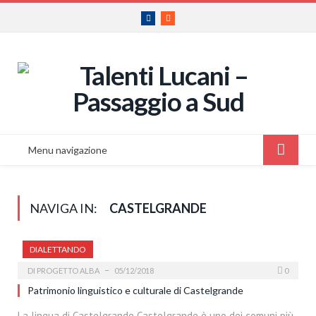
Facebook
RSS
Menu navigazione
NAVIGA IN:
CASTELGRANDE
DIALETTANDO
DI
PROGETTO ALBA
05/12/2018
0
Patrimonio linguistico e culturale di Castelgrande
La lingua di Castelgrande Castelgrande è uno dei comuni più