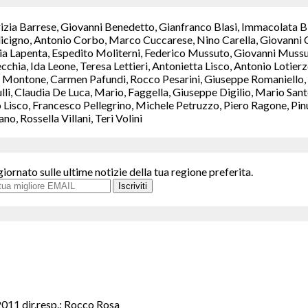
rizia Barrese, Giovanni Benedetto, Gianfranco Blasi, Immacolata B
icigno, Antonio Corbo, Marco Cuccarese, Nino Carella, Giovanni C
a Lapenta, Espedito Moliterni, Federico Mussuto, Giovanni Mussut
chia, Ida Leone, Teresa Lettieri, Antonietta Lisco, Antonio Lotie
Montone, Carmen Pafundi, Rocco Pesarini, Giuseppe Romaniello, M
ulli, Claudia De Luca, Mario, Faggella, Giuseppe Digilio, Mario S
isco, Francesco Pellegrino, Michele Petruzzo, Piero Ragone, Pinuc
, Rossella Villani, Teri Volini
giornato sulle ultime notizie della tua regione preferita.
Iscriviti
2011 dir.resp.: Rocco Rosa