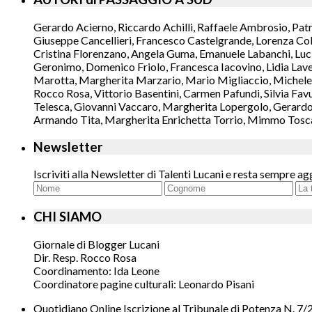
Gerardo Acierno, Riccardo Achilli, Raffaele Ambrosio, Pat
Giuseppe Cancellieri, Francesco Castelgrande, Lorenza Col
Cristina Florenzano, Angela Guma, Emanuele Labanchi, Luci
Geronimo, Domenico Friolo, Francesca Iacovino, Lidia Lavec
Marotta, Margherita Marzario, Mario Migliaccio, Michele 
Rocco Rosa, Vittorio Basentini, Carmen Pafundi, Silvia Fav
Telesca, Giovanni Vaccaro, Margherita Lopergolo, Gerardo L
Armando Tita, Margherita Enrichetta Torrio, Mimmo Toscano
Newsletter
Iscriviti alla Newsletter di Talenti Lucani e resta sempre ag
CHI SIAMO
Giornale di Blogger Lucani
Dir. Resp. Rocco Rosa
Coordinamento: Ida Leone
Coordinatore pagine culturali: Leonardo Pisani
Quotidiano Online Iscrizione al Tribunale di Potenza N. 7/