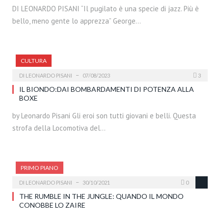
DI LEONARDO PISANI “Il pugilato è una specie di jazz. Più è
bello, meno gente lo apprezza” George…
CULTURA
DI
LEONARDO PISANI
07/08/2023
3
IL BIONDO:DAI BOMBARDAMENTI DI POTENZA ALLA
BOXE
by Leonardo Pisani Gli eroi son tutti giovani e belli. Questa
strofa della Locomotiva del…
PRIMO PIANO
DI
LEONARDO PISANI
30/10/2021
0
THE RUMBLE IN THE JUNGLE: QUANDO IL MONDO
CONOBBE LO ZAIRE