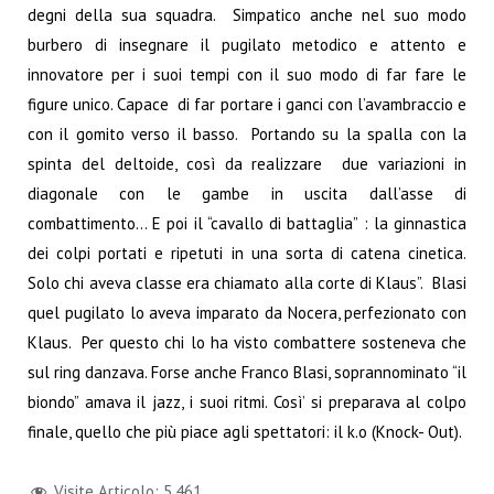
degni della sua squadra. Simpatico anche nel suo modo
burbero di insegnare il pugilato metodico e attento e
innovatore per i suoi tempi con il suo modo di far fare le
figure unico. Capace di far portare i ganci con l’avambraccio e
con il gomito verso il basso. Portando su la spalla con la
spinta del deltoide, così da realizzare due variazioni in
diagonale con le gambe in uscita dall’asse di
combattimento… E poi il “cavallo di battaglia” : la ginnastica
dei colpi portati e ripetuti in una sorta di catena cinetica.
Solo chi aveva classe era chiamato alla corte di Klaus”. Blasi
quel pugilato lo aveva imparato da Nocera, perfezionato con
Klaus. Per questo chi lo ha visto combattere sosteneva che
sul ring danzava. Forse anche Franco Blasi, soprannominato “il
biondo” amava il jazz, i suoi ritmi. Così’ si preparava al colpo
finale, quello che più piace agli spettatori: il k.o (Knock- Out).
Visite Articolo:
5.461