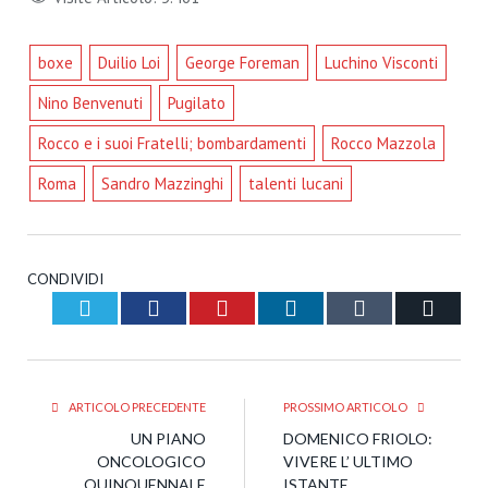
boxe
Duilio Loi
George Foreman
Luchino Visconti
Nino Benvenuti
Pugilato
Rocco e i suoi Fratelli; bombardamenti
Rocco Mazzola
Roma
Sandro Mazzinghi
talenti lucani
CONDIVIDI
Twitter
Facebook
Pinterest
LinkedIn
Tumblr
Email
ARTICOLO PRECEDENTE
PROSSIMO ARTICOLO
UN PIANO
DOMENICO FRIOLO:
ONCOLOGICO
VIVERE L’ ULTIMO
QUINQUENNALE
ISTANTE