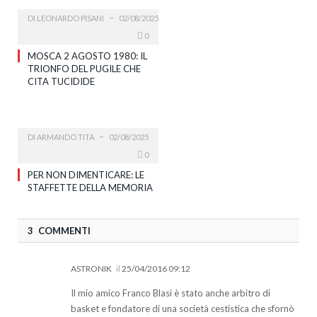
DI
LEONARDO PISANI
02/08/2025
0
MOSCA 2 AGOSTO 1980: IL
TRIONFO DEL PUGILE CHE
CITA TUCIDIDE
DI
ARMANDO TITA
02/08/2025
0
PER NON DIMENTICARE: LE
STAFFETTE DELLA MEMORIA
3 COMMENTI
ASTRONIK
il
25/04/2016 09:12
Il mio amico Franco Blasi è stato anche arbitro di
basket e fondatore di una società cestistica che sfornò