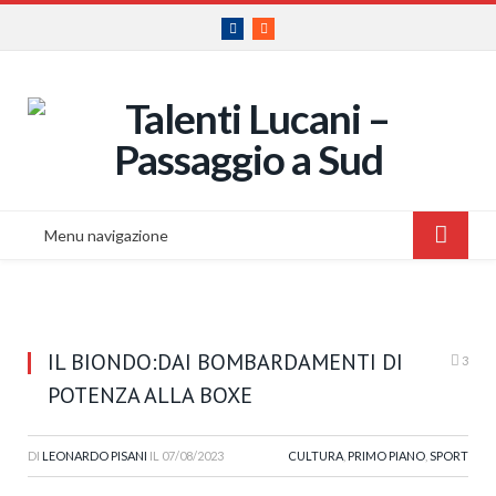
Facebook
RSS
Menu navigazione
IL BIONDO:DAI BOMBARDAMENTI DI
3
POTENZA ALLA BOXE
DI
LEONARDO PISANI
IL
07/08/2023
CULTURA
,
PRIMO PIANO
,
SPORT