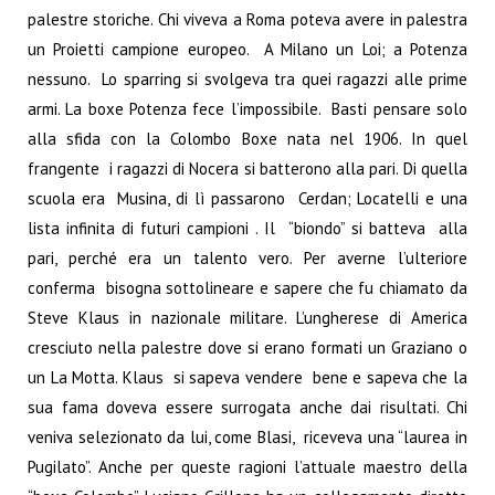
palestre storiche. Chi viveva a Roma poteva avere in palestra
un Proietti campione europeo. A Milano un Loi; a Potenza
nessuno. Lo sparring si svolgeva tra quei ragazzi alle prime
armi. La boxe Potenza fece l’impossibile. Basti pensare solo
alla sfida con la Colombo Boxe nata nel 1906. In quel
frangente i ragazzi di Nocera si batterono alla pari. Di quella
scuola era Musina, di lì passarono Cerdan; Locatelli e una
lista infinita di futuri campioni . Il “biondo” si batteva alla
pari, perché era un talento vero. Per averne l’ulteriore
conferma bisogna sottolineare e sapere che fu chiamato da
Steve Klaus in nazionale militare. L’ungherese di America
cresciuto nella palestre dove si erano formati un Graziano o
un La Motta. Klaus si sapeva vendere bene e sapeva che la
sua fama doveva essere surrogata anche dai risultati. Chi
veniva selezionato da lui, come Blasi, riceveva una “laurea in
Pugilato”. Anche per queste ragioni l’attuale maestro della