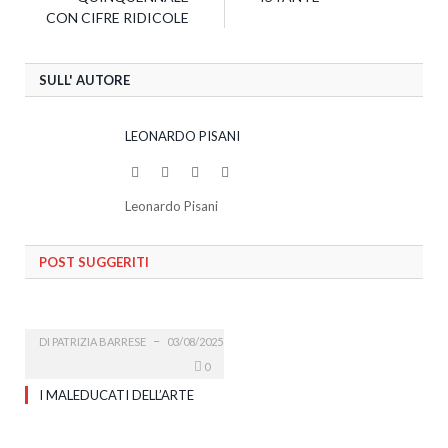
CON CIFRE RIDICOLE
SULL' AUTORE
LEONARDO PISANI
Website
Facebook
Twitter
LinkedIn
Leonardo Pisani
POST SUGGERITI
DI
PATRIZIA BARRESE
03/08/2025
0
I MALEDUCATI DELL’ARTE