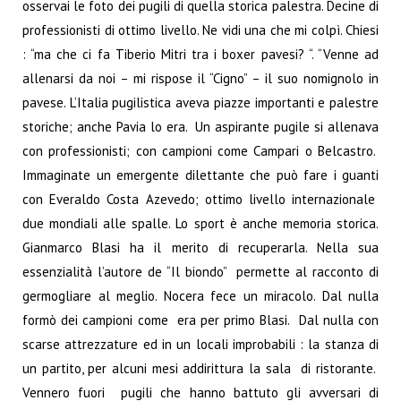
osservai le foto dei pugili di quella storica palestra. Decine di
professionisti di ottimo livello. Ne vidi una che mi colpì. Chiesi
: “ma che ci fa Tiberio Mitri tra i boxer pavesi? “. “Venne ad
allenarsi da noi – mi rispose il “Cigno” – il suo nomignolo in
pavese. L’Italia pugilistica aveva piazze importanti e palestre
storiche; anche Pavia lo era. Un aspirante pugile si allenava
con professionisti; con campioni come Campari o Belcastro.
Immaginate un emergente dilettante che può fare i guanti
con Everaldo Costa Azevedo; ottimo livello internazionale
due mondiali alle spalle. Lo sport è anche memoria storica.
Gianmarco Blasi ha il merito di recuperarla. Nella sua
essenzialità l’autore de “Il biondo” permette al racconto di
germogliare al meglio. Nocera fece un miracolo. Dal nulla
formò dei campioni come era per primo Blasi. Dal nulla con
scarse attrezzature ed in un locali improbabili : la stanza di
un partito, per alcuni mesi addirittura la sala di ristorante.
Vennero fuori pugili che hanno battuto gli avversari di