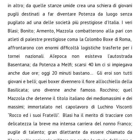
in altro; da quelle stanze umide crea una schiera di giovani
pugili destinati a far diventare Potenza da luogo senza
pugilato ad una delle società più prestigiose d’Italia. I veri
Blasi; Bonito; Armento, Mazzola combatterono alla pari con
atleti di palestre prestigiose coma la Colombo Boxe di Roma,
affrontarono con enormi difficoltà logistiche trasferte per i
tornei nazionali. Al’epoca non esisteva l’autostrada
Basentana; da Potenza a Melfi; scarsi 40 km ci si impiegava
anche due ore; oggi 20 minuti bastano… Gli eroi son tutti
giovani e belli; quei boxer divennero il fiore all’occhiello della
Basilicata; uno divenne anche famoso. Rocchino; quel
Mazzola che detenne il titolo italiano dei mediomassimi e dei
massimi; immortalato nel capolavoro di Luchino Visconti
“Rocco ed i suoi Fratelli”. Blasi ha il merito di tracciare con
delicatezza la breve ma intensa carriera del nonno Franco;
pugile di talento; gran dilettante da essere chiamato da