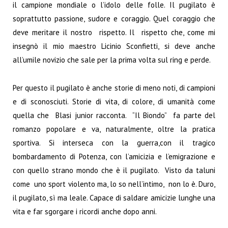
il campione mondiale o l’idolo delle folle. Il pugilato è
soprattutto passione, sudore e coraggio. Quel coraggio che
deve meritare il nostro rispetto. Il rispetto che, come mi
insegnò il mio maestro Licinio Sconfietti, si deve anche
all’umile novizio che sale per la prima volta sul ring e perde.
Per questo il pugilato è anche storie di meno noti, di campioni
e di sconosciuti. Storie di vita, di colore, di umanità come
quella che Blasi junior racconta. “Il Biondo” fa parte del
romanzo popolare e va, naturalmente, oltre la pratica
sportiva. Si interseca con la guerra,con il tragico
bombardamento di Potenza, con l’amicizia e l’emigrazione e
con quello strano mondo che è il pugilato. Visto da taluni
come uno sport violento ma, lo so nell’intimo, non lo è. Duro,
il pugilato, sì ma leale. Capace di saldare amicizie lunghe una
vita e far sgorgare i ricordi anche dopo anni.