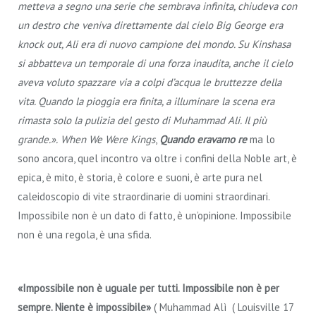
metteva a segno una serie che sembrava infinita, chiudeva con
un destro che veniva direttamente dal cielo Big George era
knock out, Ali era di nuovo campione del mondo. Su Kinshasa
si abbatteva un temporale di una forza inaudita, anche il cielo
aveva voluto spazzare via a colpi d’acqua le bruttezze della
vita. Quando la pioggia era finita, a illuminare la scena era
rimasta solo la pulizia del gesto di Muhammad Ali. Il più
grande.».
When We Were Kings
,
Quando eravamo re
ma lo
sono ancora, quel incontro va oltre i confini della Noble art, è
epica, è mito, è storia, è colore e suoni, è arte pura nel
caleidoscopio di vite straordinarie di uomini straordinari.
Impossibile non è un dato di fatto, è un’opinione. Impossibile
non è una regola, è una sfida.
«Impossibile non è uguale per tutti. Impossibile non è per
sempre. Niente è impossibile»
( Muhammad Alì ( Louisville 17