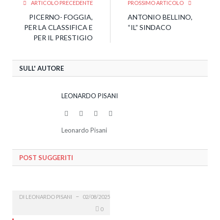
ARTICOLO PRECEDENTE
PROSSIMO ARTICOLO
PICERNO- FOGGIA,
ANTONIO BELLINO,
PER LA CLASSIFICA E
“IL” SINDACO
PER IL PRESTIGIO
SULL' AUTORE
LEONARDO PISANI
Website
Facebook
Twitter
LinkedIn
Leonardo Pisani
POST SUGGERITI
DI
LEONARDO PISANI
02/08/2025
0