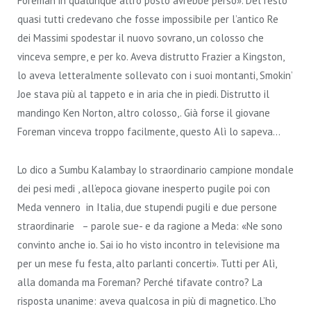
Foreman in qualunque altro posto avrebbe perso». Del resto
quasi tutti credevano che fosse impossibile per l’antico Re
dei Massimi spodestar il nuovo sovrano, un colosso che
vinceva sempre, e per ko. Aveva distrutto Frazier a Kingston,
lo aveva letteralmente sollevato con i suoi montanti, Smokin’
Joe stava più al tappeto e in aria che in piedi. Distrutto il
mandingo Ken Norton, altro colosso,. Già forse il giovane
Foreman vinceva troppo facilmente, questo Alì lo sapeva…
Lo dico a Sumbu Kalambay lo straordinario campione mondale
dei pesi medi , all’epoca giovane inesperto pugile poi con
Meda vennero in Italia, due stupendi pugili e due persone
straordinarie – parole sue- e da ragione a Meda: «Ne sono
convinto anche io. Sai io ho visto incontro in televisione ma
per un mese fu festa, alto parlanti concerti». Tutti per Alì,
alla domanda ma Foreman? Perché tifavate contro? La
risposta unanime: aveva qualcosa in più di magnetico. L’ho