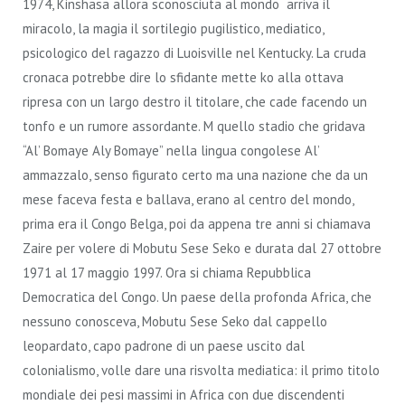
1974, Kinshasa allora sconosciuta al mondo arriva il
miracolo, la magia il sortilegio pugilistico, mediatico,
psicologico del ragazzo di Luoisville nel Kentucky. La cruda
cronaca potrebbe dire lo sfidante mette ko alla ottava
ripresa con un largo destro il titolare, che cade facendo un
tonfo e un rumore assordante. M quello stadio che gridava
“Al’ Bomaye Aly Bomaye” nella lingua congolese Al’
ammazzalo, senso figurato certo ma una nazione che da un
mese faceva festa e ballava, erano al centro del mondo,
prima era il Congo Belga, poi da appena tre anni si chiamava
Zaire per volere di Mobutu Sese Seko e durata dal 27 ottobre
1971 al 17 maggio 1997. Ora si chiama Repubblica
Democratica del Congo. Un paese della profonda Africa, che
nessuno conosceva, Mobutu Sese Seko dal cappello
leopardato, capo padrone di un paese uscito dal
colonialismo, volle dare una risvolta mediatica: il primo titolo
mondiale dei pesi massimi in Africa con due discendenti