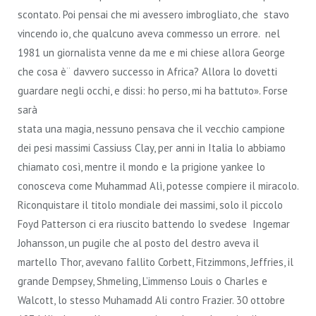
scontato. Poi pensai che mi avessero imbrogliato, che stavo
vincendo io, che qualcuno aveva commesso un errore. nel
1981 un giornalista venne da me e mi chiese allora George
che cosa è¨ davvero successo in Africa? Allora lo dovetti
guardare negli occhi, e dissi: ho perso, mi ha battuto».
Forse
sarà
stata una magia, nessuno pensava che il vecchio campione
dei pesi massimi Cassiuss Clay, per anni in Italia lo abbiamo
chiamato così, mentre il mondo e la prigione yankee lo
conosceva come Muhammad Alì, potesse compiere il miracolo.
Riconquistare il titolo mondiale dei massimi, solo il piccolo
Foyd Patterson ci era riuscito battendo lo svedese Ingemar
Johansson, un pugile che al posto del destro aveva il
martello Thor, avevano fallito Corbett, Fitzimmons, Jeffries, il
grande Dempsey, Shmeling, L’immenso Louis o Charles e
Walcott, lo stesso Muhamadd Ali contro Frazier. 30 ottobre