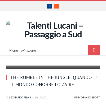
Facebook
RSS
Menu navigazione
017037986
THE RUMBLE IN THE JUNGLE: QUANDO
0
IL MONDO CONOBBE LO ZAIRE
DI
LEONARDO PISANI
IL
30/10/2021
PRIMO PIANO
,
SPORT