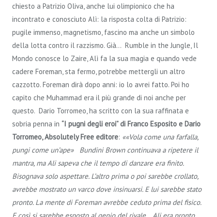
chiesto a Patrizio Oliva, anche lui olimpionico che ha
incontrato e conosciuto Alì: la risposta colta di Patrizio:
pugile immenso, magnetismo, fascino ma anche un simbolo
della lotta contro il razzismo. Già… Rumble in the Jungle, Il
Mondo conosce lo Zaire, Alì fa la sua magia e quando vede
cadere Foreman, sta fermo, potrebbe mettergli un altro
cazzotto. Foreman dirà dopo anni: io lo avrei fatto. Poi ho
capito che Muhammad era il più grande di noi anche per
questo. Dario Torromeo, ha scritto con la sua raffinata e
sobria penna in
“I pugni degli eroi” di Franco Esposito e Dario
Torromeo, Absolutely Free editore
:
««Vola come una farfalla,
pungi come un’ape» Bundini Brown continuava a ripetere il
mantra, ma Ali sapeva che il tempo di danzare era finito.
Bisognava solo aspettare. L’altro prima o poi sarebbe crollato,
avrebbe mostrato un varco dove insinuarsi. E lui sarebbe stato
pronto. La mente di Foreman avrebbe ceduto prima del fisico.
E così si sarebbe esposto al genio del rivale. Ali era pronto.