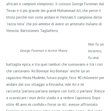
africani e campioni olimpionici: il colosso George Foreman dal
Texas e il più grande dei grandi Muhammad Alì, che perse il
titolo perché non volle andare in Vietnam.Il campione della
“razza nera” che poi ammise di avere un antenato italiano di
Venezia: Bartolomeo Tagliaferro.
Non fu un
George Foreman e Archie Moore
incontro,
fu una
battaglia epica, e tra quei tamburi che suonavano e tra i cori
che cantavano “Ali Bomaye Aly Bomaye” anche lui un
ragazzino Meda Mudimbi, futuro pugile, fece 40 chilometri per
andare dal suo villaggio a Kinsasha, vide Alì e mi
racconta:”parlava parlava sempre con tutti, ci parlava”. Riesce
a scavalcare i muri dello stadio e a vedere l’apoteosi. Dopo
oltre 40 anni mi confida:« Forse se Alì avesse affrontato