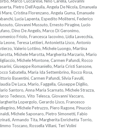
orbo, Marco Cuccarese, Nino Carella, Giovanni
aserta, Pietro Dell’Aquila, Angela De Nicola, Emanuela
i Mare, Cristina Florenzano, Angela Guma, Emanuele
abanchi, Lucia Lapenta, Espedito Moliterni, Federico
ussuto, Giovanni Mussuto, Ernesto Piragine, Lucio
ufano, Dino De Angelis, Marco Di Geronimo,
omenico Friolo, Francesca Iacovino, Lidia Lavecchia,
da Leone, Teresa Lettieri, Antonietta Lisco, Antonio
otierzo, Valerio Lottino, Michele Luongo, Martina
arotta, Michele Marotta, Margherita Marzario, Mario
igliaccio, Michele Montone, Carmen Pafundi, Rocco
esarini, Giuseppe Romaniello, Maria Cristi Sansone,
occo Sabatella, Maria Ida Settembrino, Rocco Rosa,
ittorio Basentini, Carmen Pafundi, Silvia Favulli,
laudia De Luca, Mario, Faggella, Giuseppe Digilio,
ario Santoro, Anna Maria Scarnato, Michele Strazza,
arco Tedesco, Vito Telesca, Giovanni Vaccaro,
argherita Lopergolo, Gerardo Lisco, Francesco
ellegrino, Michele Petruzzo, Piero Ragone, Pinuccio
inaldi, Michele Saponaro, Pietro Simonetti, Fabio
trinati, Armando Tita, Margherita Enrichetta Torrio,
immo Toscano, Rossella Villani, Teri Volini