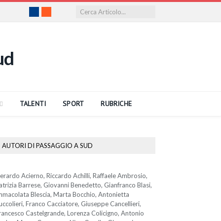
Facebook
RSS
TALENTI
SPORT
RUBRICHE
AUTORI DI PASSAGGIO A SUD
erardo Acierno, Riccardo Achilli, Raffaele Ambrosio,
atrizia Barrese, Giovanni Benedetto, Gianfranco Blasi,
mmacolata Blescia, Marta Bocchio, Antonietta
uccolieri, Franco Cacciatore, Giuseppe Cancellieri,
rancesco Castelgrande, Lorenza Colicigno, Antonio