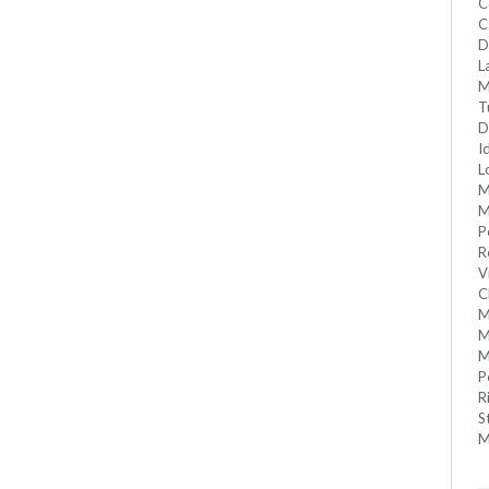
C
C
D
L
M
T
D
I
L
M
M
P
R
V
C
M
M
M
P
R
S
M