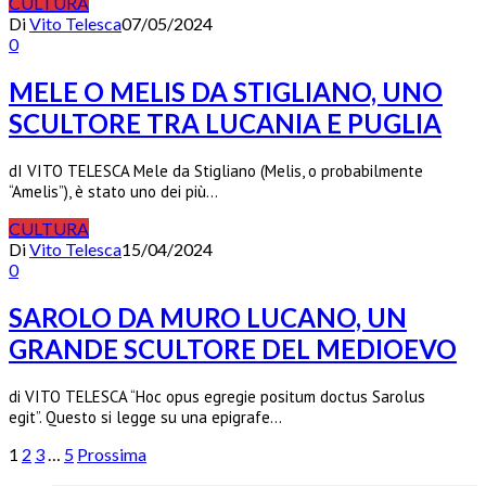
CULTURA
Di
Vito Telesca
07/05/2024
0
MELE O MELIS DA STIGLIANO, UNO
SCULTORE TRA LUCANIA E PUGLIA
dI VITO TELESCA Mele da Stigliano (Melis, o probabilmente
“Amelis”), è stato uno dei più…
CULTURA
Di
Vito Telesca
15/04/2024
0
SAROLO DA MURO LUCANO, UN
GRANDE SCULTORE DEL MEDIOEVO
di VITO TELESCA “Hoc opus egregie positum doctus Sarolus
egit”. Questo si legge su una epigrafe…
1
2
3
…
5
Prossima