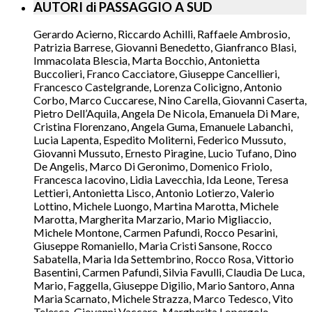
AUTORI di PASSAGGIO A SUD
Gerardo Acierno, Riccardo Achilli, Raffaele Ambrosio,
Patrizia Barrese, Giovanni Benedetto, Gianfranco Blasi,
Immacolata Blescia, Marta Bocchio, Antonietta
Buccolieri, Franco Cacciatore, Giuseppe Cancellieri,
Francesco Castelgrande, Lorenza Colicigno, Antonio
Corbo, Marco Cuccarese, Nino Carella, Giovanni Caserta,
Pietro Dell’Aquila, Angela De Nicola, Emanuela Di Mare,
Cristina Florenzano, Angela Guma, Emanuele Labanchi,
Lucia Lapenta, Espedito Moliterni, Federico Mussuto,
Giovanni Mussuto, Ernesto Piragine, Lucio Tufano, Dino
De Angelis, Marco Di Geronimo, Domenico Friolo,
Francesca Iacovino, Lidia Lavecchia, Ida Leone, Teresa
Lettieri, Antonietta Lisco, Antonio Lotierzo, Valerio
Lottino, Michele Luongo, Martina Marotta, Michele
Marotta, Margherita Marzario, Mario Migliaccio,
Michele Montone, Carmen Pafundi, Rocco Pesarini,
Giuseppe Romaniello, Maria Cristi Sansone, Rocco
Sabatella, Maria Ida Settembrino, Rocco Rosa, Vittorio
Basentini, Carmen Pafundi, Silvia Favulli, Claudia De Luca,
Mario, Faggella, Giuseppe Digilio, Mario Santoro, Anna
Maria Scarnato, Michele Strazza, Marco Tedesco, Vito
Telesca, Giovanni Vaccaro, Margherita Lopergolo,