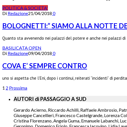
POLITICA & SOCIETA'
Di
Redazione
21/04/2018
0
BOLOGNETTI:” SIAMO ALLA NOTTE DE
Quanto sta avvenendo nei palazzi del potere e anche nei palazzi di
BASILICATA OPEN
Di
Redazione
09/04/2018
0
COVA E’ SEMPRE CONTRO
uno si aspetta che l’Eni, dopo i continui, reiterati “incidenti” di perd
1
2
Prossima
AUTORI di PASSAGGIO A SUD
Gerardo Acierno, Riccardo Achilli, Raffaele Ambrosio, Pat
Giuseppe Cancellieri, Francesco Castelgrande, Lorenza Col
Cristina Florenzano, Angela Guma, Emanuele Labanchi, Luci
Geronimo, Domenico Friolo, Francesca Iacovino, Lidia Lavec