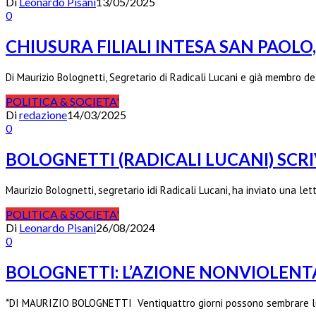
Di
Leonardo Pisani
13/05/2025
0
CHIUSURA FILIALI INTESA SAN PAOLO
Di Maurizio Bolognetti, Segretario di Radicali Lucani e già membro d
POLITICA & SOCIETA'
Di
redazione
14/03/2025
0
BOLOGNETTI (RADICALI LUCANI) SCR
Maurizio Bolognetti, segretario idi Radicali Lucani, ha inviato una l
POLITICA & SOCIETA'
Di
Leonardo Pisani
26/08/2024
0
BOLOGNETTI: L’AZIONE NONVIOLENTA
*DI MAURIZIO BOLOGNETTI Ventiquattro giorni possono sembrare lu