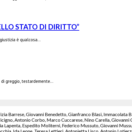
LLO STATO DI DIRITTO”
 giustizia è qualcosa…
ita di greggio, testardemente…
rizia Barrese, Giovanni Benedetto, Gianfranco Blasi, Immacolata B
icigno, Antonio Corbo, Marco Cuccarese, Nino Carella, Giovanni C
a Lapenta, Espedito Moliterni, Federico Mussuto, Giovanni Mussut
chia, Ida Leone, Teresa Lettieri, Antonietta Lisco, Antonio Lotie