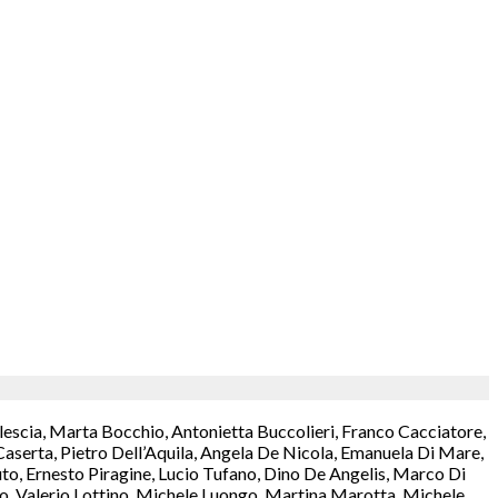
lescia, Marta Bocchio, Antonietta Buccolieri, Franco Cacciatore,
aserta, Pietro Dell’Aquila, Angela De Nicola, Emanuela Di Mare,
o, Ernesto Piragine, Lucio Tufano, Dino De Angelis, Marco Di
rzo, Valerio Lottino, Michele Luongo, Martina Marotta, Michele