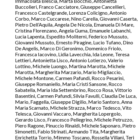
Immacolata Blescia, Marta Bocchio, Antonietta
Buccolieri, Franco Cacciatore, Giuseppe Cancellieri,
Francesco Castelgrande, Lorenza Colicigno, Antonio
Corbo, Marco Cuccarese, Nino Carella, Giovanni Caserta,
Pietro Dell’Aquila, Angela De Nicola, Emanuela Di Mare,
Cristina Florenzano, Angela Guma, Emanuele Labanchi,
Lucia Lapenta, Espedito Moliterni, Federico Mussuto,
Giovanni Mussuto, Ernesto Piragine, Lucio Tufano, Dino
De Angelis, Marco Di Geronimo, Domenico Friolo,
Francesca Iacovino, Lidia Lavecchia, Ida Leone, Teresa
Lettieri, Antonietta Lisco, Antonio Lotierzo, Valerio
Lottino, Michele Luongo, Martina Marotta, Michele
Marotta, Margherita Marzario, Mario Migliaccio,
Michele Montone, Carmen Pafundi, Rocco Pesarini,
Giuseppe Romaniello, Maria Cristi Sansone, Rocco
Sabatella, Maria Ida Settembrino, Rocco Rosa, Vittorio
Basentini, Carmen Pafundi, Silvia Favulli, Claudia De Luca,
Mario, Faggella, Giuseppe Digilio, Mario Santoro, Anna
Maria Scarnato, Michele Strazza, Marco Tedesco, Vito
Telesca, Giovanni Vaccaro, Margherita Lopergolo,
Gerardo Lisco, Francesco Pellegrino, Michele Petruzzo,
Piero Ragone, Pinuccio Rinaldi, Michele Saponaro, Pietro
Simonetti, Fabio Strinati, Armando Tita, Margherita
Enrichetta Torrio, Mimmo Toscano, Rossella Villani, Teri