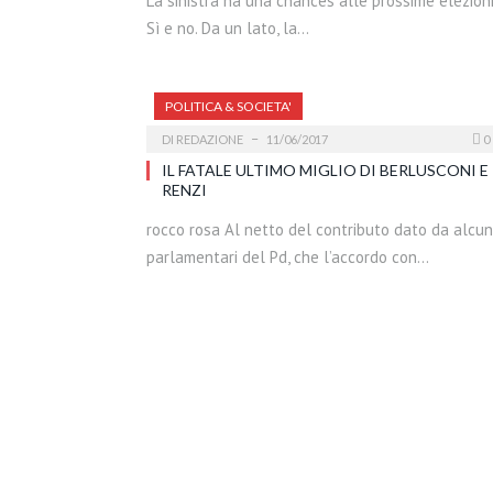
La sinistra ha una chances alle prossime elezion
Sì e no. Da un lato, la…
POLITICA & SOCIETA'
DI
REDAZIONE
11/06/2017
0
IL FATALE ULTIMO MIGLIO DI BERLUSCONI E
RENZI
rocco rosa Al netto del contributo dato da alcun
parlamentari del Pd, che l’accordo con…