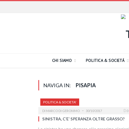
CHI SIAMO
POLITICA & SOCIETÁ
NAVIGA IN:
PISAPIA
POLITICA & SOCIETA'
DI
MARCO DI GERONIMO
30/10/2017
0
SINISTRA, C’E’ SPERANZA OLTRE GRASSO?