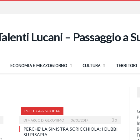
ECONOMIA E MEZZOGIORNO
CULTURA
TERRITORI
POLITICA & SOCIETA'
G
P
DI
MARCO DI GERONIMO
09/08/2017
0
I
PERCHE’ LA SINISTRA SCRICCHIOLA: I DUBBI
B
SU PISAPIA
F