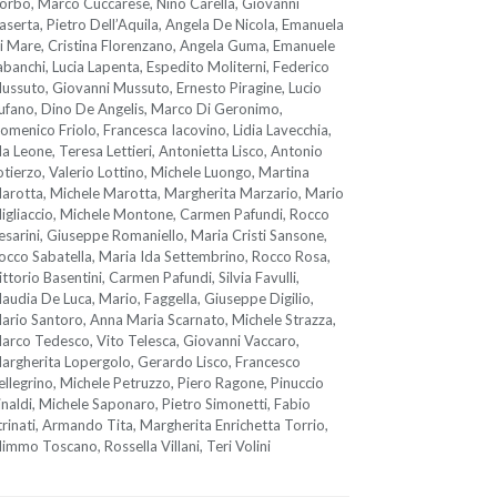
orbo, Marco Cuccarese, Nino Carella, Giovanni
aserta, Pietro Dell’Aquila, Angela De Nicola, Emanuela
i Mare, Cristina Florenzano, Angela Guma, Emanuele
abanchi, Lucia Lapenta, Espedito Moliterni, Federico
ussuto, Giovanni Mussuto, Ernesto Piragine, Lucio
ufano, Dino De Angelis, Marco Di Geronimo,
omenico Friolo, Francesca Iacovino, Lidia Lavecchia,
da Leone, Teresa Lettieri, Antonietta Lisco, Antonio
otierzo, Valerio Lottino, Michele Luongo, Martina
arotta, Michele Marotta, Margherita Marzario, Mario
igliaccio, Michele Montone, Carmen Pafundi, Rocco
esarini, Giuseppe Romaniello, Maria Cristi Sansone,
occo Sabatella, Maria Ida Settembrino, Rocco Rosa,
ittorio Basentini, Carmen Pafundi, Silvia Favulli,
laudia De Luca, Mario, Faggella, Giuseppe Digilio,
ario Santoro, Anna Maria Scarnato, Michele Strazza,
arco Tedesco, Vito Telesca, Giovanni Vaccaro,
argherita Lopergolo, Gerardo Lisco, Francesco
ellegrino, Michele Petruzzo, Piero Ragone, Pinuccio
inaldi, Michele Saponaro, Pietro Simonetti, Fabio
trinati, Armando Tita, Margherita Enrichetta Torrio,
immo Toscano, Rossella Villani, Teri Volini