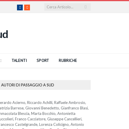
Facebook
RSS
TALENTI
SPORT
RUBRICHE
AUTORI DI PASSAGGIO A SUD
erardo Acierno, Riccardo Achilli, Raffaele Ambrosio,
atrizia Barrese, Giovanni Benedetto, Gianfranco Blasi,
mmacolata Blescia, Marta Bocchio, Antonietta
uccolieri, Franco Cacciatore, Giuseppe Cancellieri,
rancesco Castelgrande, Lorenza Colicigno, Antonio