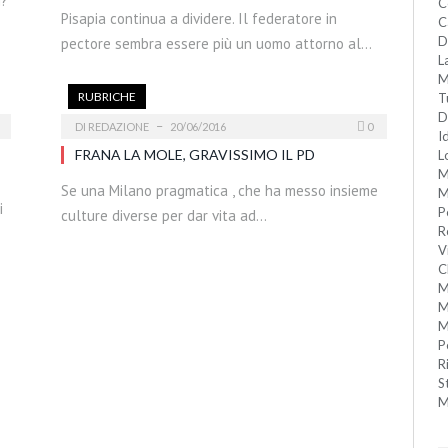
i?
C
Pisapia continua a dividere. Il federatore in
C
D
pectore sembra essere più un uomo attorno al…
L
M
RUBRICHE
T
D
DI
REDAZIONE
20/06/2016
0
I
FRANA LA MOLE, GRAVISSIMO IL PD
L
M
Se una Milano pragmatica , che ha messo insieme
M
i
P
culture diverse per dar vita ad…
R
V
C
M
M
M
P
R
S
M