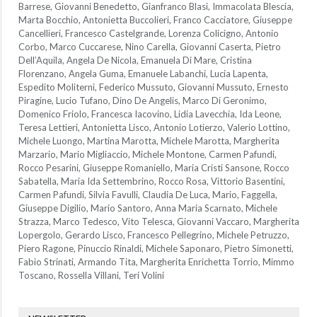
Barrese, Giovanni Benedetto, Gianfranco Blasi, Immacolata Blescia,
Marta Bocchio, Antonietta Buccolieri, Franco Cacciatore, Giuseppe
Cancellieri, Francesco Castelgrande, Lorenza Colicigno, Antonio
Corbo, Marco Cuccarese, Nino Carella, Giovanni Caserta, Pietro
Dell’Aquila, Angela De Nicola, Emanuela Di Mare, Cristina
Florenzano, Angela Guma, Emanuele Labanchi, Lucia Lapenta,
Espedito Moliterni, Federico Mussuto, Giovanni Mussuto, Ernesto
Piragine, Lucio Tufano, Dino De Angelis, Marco Di Geronimo,
Domenico Friolo, Francesca Iacovino, Lidia Lavecchia, Ida Leone,
Teresa Lettieri, Antonietta Lisco, Antonio Lotierzo, Valerio Lottino,
Michele Luongo, Martina Marotta, Michele Marotta, Margherita
Marzario, Mario Migliaccio, Michele Montone, Carmen Pafundi,
Rocco Pesarini, Giuseppe Romaniello, Maria Cristi Sansone, Rocco
Sabatella, Maria Ida Settembrino, Rocco Rosa, Vittorio Basentini,
Carmen Pafundi, Silvia Favulli, Claudia De Luca, Mario, Faggella,
Giuseppe Digilio, Mario Santoro, Anna Maria Scarnato, Michele
Strazza, Marco Tedesco, Vito Telesca, Giovanni Vaccaro, Margherita
Lopergolo, Gerardo Lisco, Francesco Pellegrino, Michele Petruzzo,
Piero Ragone, Pinuccio Rinaldi, Michele Saponaro, Pietro Simonetti,
Fabio Strinati, Armando Tita, Margherita Enrichetta Torrio, Mimmo
Toscano, Rossella Villani, Teri Volini