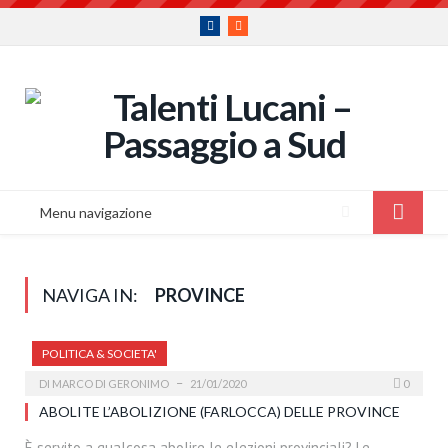
Facebook
RSS
Menu navigazione
NAVIGA IN:
PROVINCE
POLITICA & SOCIETA'
DI
MARCO DI GERONIMO
21/01/2020
0
ABOLITE L’ABOLIZIONE (FARLOCCA) DELLE PROVINCE
È servito a qualcosa abolire le elezioni provinciali? Le